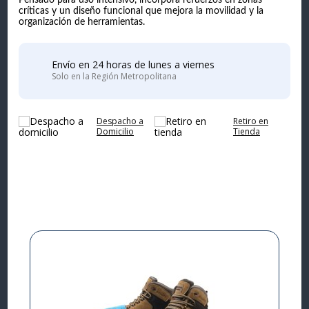
Pensado para uso intensivo, incorpora refuerzos en zonas
críticas y un diseño funcional que mejora la movilidad y la
organización de herramientas.
Envío en 24 horas de lunes a viernes
Solo en la Región Metropolitana
Despacho a
Retiro en
Domicilio
Tienda
Complementa tu
compra
I
L