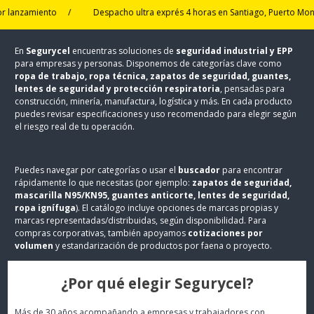
amiento
/
Despacho ultra exprés 4 horas en Santiago, Puerto Montt y Ta
En
Segurycel
encuentras soluciones de
seguridad industrial y EPP
para empresas y personas. Disponemos de categorías clave como
ropa de trabajo, ropa técnica, zapatos de seguridad, guantes,
lentes de seguridad y protección respiratoria
, pensadas para
construcción, minería, manufactura, logística y más. En cada producto
puedes revisar especificaciones y uso recomendado para elegir según
el riesgo real de tu operación.
Puedes navegar por categorías o usar el
buscador
para encontrar
rápidamente lo que necesitas (por ejemplo:
zapatos de seguridad,
mascarilla N95/KN95, guantes anticorte, lentes de seguridad,
ropa ignífuga
). El catálogo incluye opciones de marcas propias y
marcas representadas/distribuidas, según disponibilidad. Para
compras corporativas, también apoyamos
cotizaciones por
volumen
y estandarización de productos por faena o proyecto.
¿Por qué elegir Segurycel?
Más de 30 años acompañando a empresas y trabajadores con