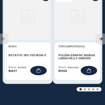
IRON-X
OTROS (IMPORTADOS)
BOTA PVC IRX-108 IRON-X
POLERA GRAPHIC MANGA
LARGA HELLY HANSEN
Precio:
$
7303
Precio:
$
30
.
722
$
6897
$
9508