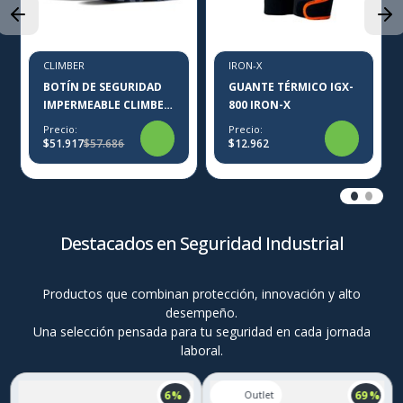
CLIMBER
IRON-X
BOTÍN DE SEGURIDAD
GUANTE TÉRMICO IGX-
IMPERMEABLE CLIMBER
800 IRON-X
THORENS MUJER
Precio:
Precio:
$51.917
$57.686
$12.962
Destacados en Seguridad Industrial
Productos que combinan protección, innovación y alto
desempeño.
Una selección pensada para tu seguridad en cada jornada
laboral.
6 %
69 %