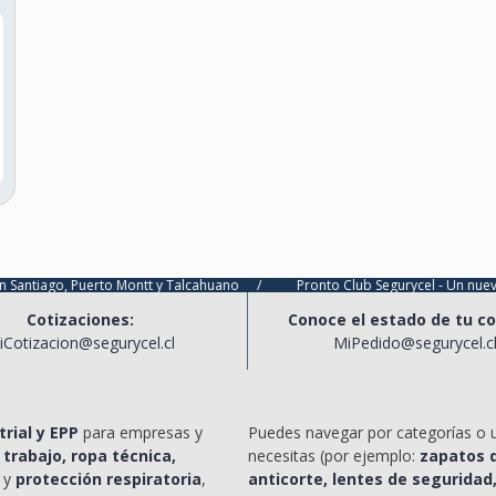
Puerto Montt y Talcahuano
/
Pronto Club Segurycel - Un nuevo nivel de b
Cotizaciones:
Conoce el estado de tu c
iCotizacion@segurycel.cl
MiPedido@segurycel.c
rial y EPP
para empresas y
Puedes navegar por categorías o 
 trabajo, ropa técnica,
necesitas (por ejemplo:
zapatos d
y
protección respiratoria
,
anticorte, lentes de seguridad