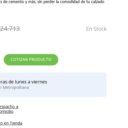
las de cemento y más, sin perder la comodidad de tu calzado
IRON-X
NOVAX
GUANTE IGX 500
GUANTE
$
24
.
713
En Stock
ANTICORTE
DIELECTRICO DE
GOMA CLASE 0
Precio:
Precio:
NOVAX
$2.211
$42.905
roducto no disponible
COTIZAR PRODUCTO
ras de lunes a viernes
ón Metropolitana
espacho a
micilio
ro en Tienda