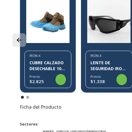
3%
3M
17
IRON-X
IRON-X
CUBRE CALZADO
LENTE DE
DESECHABLE 100
SEGURIDAD IRON-
PARES KLIN IRON-
X IX09
Precio:
Precio:
X
$2.825
$1.338
Ficha del Producto
Sectores
MINERÍA
FORESTAL
CONSTRUCCIÓN
INDUSTRIAL