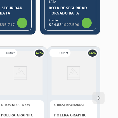
BATA
 SEGURIDAD
BOTA DE SEGURIDAD
 BATA
TORNADO BATA
Precio:
$35.717
$24.831
$27.590
67 %
66 %
OTROS (IMPORTADOS)
OTROS (IMPORTADOS)
POLERA GRAPHIC
POLERA GRAPHIC