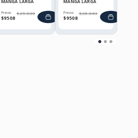
MANGA LARGA
MANGA LARGA
HELLY HANSEN
HELLY HANSEN
Precio:
$
29
.
039
Precio:
$
28
.
043
$
9508
$
9508