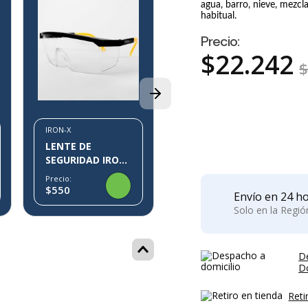
8%
agua, barro, nieve, mezc
habitual.
Precio:
IRON-X
$
22
.
242
LENTE DE
SEGURIDAD IRON-
X IX10
Precio:
$1.554
$1.700
P
IRON-X
LENTE DE
SEGURIDAD IRON-
X IX07
Precio:
$550
Envío en 24 ho
Solo en la Regi
D
Do
Reti