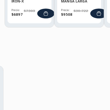
IRON-X
MANGA LARGA
HELLY HANSEN
Precio:
$
7303
Precio:
$
30
.
722
$
6897
$
9508