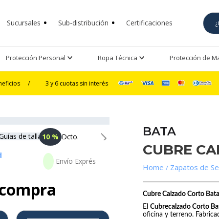
Sucursales
Sub-distribución
Certificaciones
Protección Personal
Ropa Técnica
Protección de 
3 y 6 cuotas sin interés
/
🚚
BATA
10 %
Dcto.
CUBRE CA
d
Zapatos de Se
 compra
Cubre Calzado Corto Bata
El
Cubrecalzado Corto Ba
oficina y terreno. Fabric