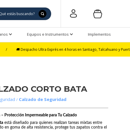
Manos
Equipos e Instrumentos
Implementos de Seguri
 Despacho Ultra Exprés en 4 horas en Santiago, Talcahuano y Puerto Montt | D
LZADO CORTO BATA
guridad
Calzado de Seguridad
 – Protección Impermeable para Tu Calzado
ta
está diseñado para quienes realizan tareas mixtas entre
ado en goma de alta resistencia, protege tus zapatos contra el