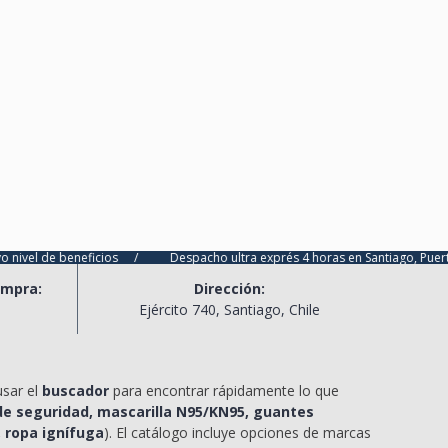
eneficios
/
Despacho ultra exprés 4 horas en Santiago, Puerto Montt y T
ompra:
Dirección:
l
Ejército 740, Santiago, Chile
usar el
buscador
para encontrar rápidamente lo que
e seguridad, mascarilla N95/KN95, guantes
, ropa ignífuga
). El catálogo incluye opciones de marcas