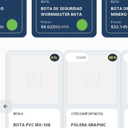
BATA
BATA
DO
BOTA DE SEGURIDAD
BOTA DE
WORKMASTER BATA
MINERO
Precio:
Precio:
48
$8.023
$8.915
$32.145
6 %
69 %
IRON-X
OTROS (IMPORTADOS)
BOTA PVC IRX-108
POLERA GRAPHIC