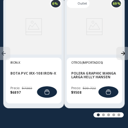
6 %
69 %
IRON-X
OTROS (IMPORTADOS)
BOTA PVC IRX-108 IRON-X
POLERA GRAPHIC MANGA
LARGA HELLY HANSEN
Precio:
$
7303
Precio:
$
30
.
722
$
6897
$
9508