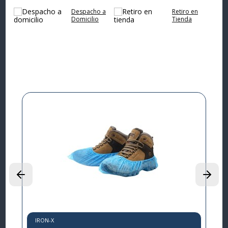
Despacho a
Retiro en
Domicilio
Tienda
Complementa tu
compra
I
L
P
$
IRON-X