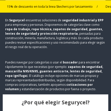
15% de descuento en toda la linea Skechers por lanzamiento
/
Despacho 
En
Segurycel
encuentras soluciones de
seguridad industrial y EPP
para empresas y personas. Disponemos de categorías clave como
ropa de trabajo, ropa técnica, zapatos de seguridad, guantes,
lentes de seguridad y protección respiratoria
, pensadas para
construcción, minería, manufactura, logística y más. En cada producto
puedes revisar especificaciones y uso recomendado para elegir según
el riesgo real de tu operación.
Puedes navegar por categorías o usar el
buscador
para encontrar
rápidamente lo que necesitas (por ejemplo:
zapatos de seguridad,
mascarilla N95/KN95, guantes anticorte, lentes de seguridad,
ropa ignífuga
). El catálogo incluye opciones de marcas propias y
marcas representadas/distribuidas, según disponibilidad. Para
compras corporativas, también apoyamos
cotizaciones por
volumen
y estandarización de productos por faena o proyecto.
¿Por qué elegir Segurycel?