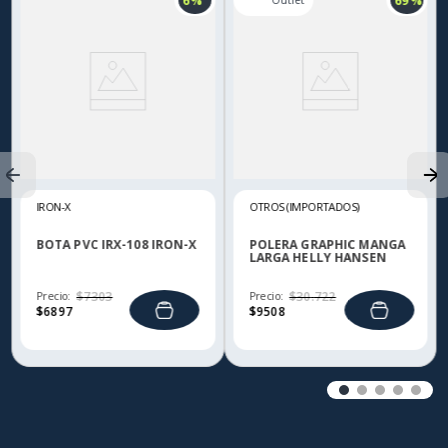
6 %
69 %
IRON-X
OTROS (IMPORTADOS)
BOTA PVC IRX-108 IRON-X
POLERA GRAPHIC MANGA
LARGA HELLY HANSEN
Precio:
$
7303
Precio:
$
30
.
722
$
6897
$
9508