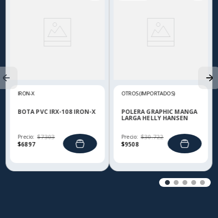
IRON-X
OTROS (IMPORTADOS)
BOTA PVC IRX-108 IRON-X
POLERA GRAPHIC MANGA
LARGA HELLY HANSEN
Precio:
$
7303
Precio:
$
30
.
722
$
6897
$
9508