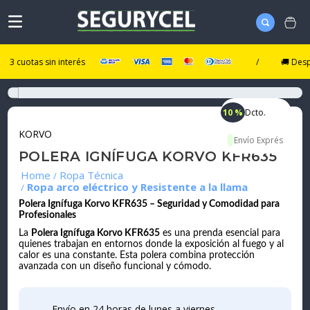
otas sin interés
/
🚚 Despacho U
10 %
Dcto.
KORVO
POLERA IGNÍFUGA KORVO KFR635
Ropa Técnica
Ropa arco eléctrico y Resistente a la llama
Polera Ignífuga Korvo KFR635 – Seguridad y Comodidad para
Profesionales
La
Polera Ignífuga Korvo KFR635
es una prenda esencial para
quienes trabajan en entornos donde la exposición al fuego y al
calor es una constante. Esta polera combina protección
avanzada con un diseño funcional y cómodo.
Envío en 24 horas de lunes a viernes