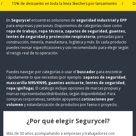
15% de descuento en toda la linea Skechers por lanzamiento
/
Despacho
En
Segurycel
encuentras soluciones de
seguridad industrial y EPP
para empresas y personas. Disponemos de categorías clave como
ropa de trabajo, ropa técnica, zapatos de seguridad, guantes,
lentes de seguridad y protección respiratoria
, pensadas para
construcción, minería, manufactura, logística y más. En cada producto
puedes revisar especificaciones y uso recomendado para elegir según
el riesgo real de tu operación.
Puedes navegar por categorías o usar el
buscador
para encontrar
rápidamente lo que necesitas (por ejemplo:
zapatos de seguridad,
mascarilla N95/KN95, guantes anticorte, lentes de seguridad,
ropa ignífuga
). El catálogo incluye opciones de marcas propias y
marcas representadas/distribuidas, según disponibilidad. Para
compras corporativas, también apoyamos
cotizaciones por
volumen
y estandarización de productos por faena o proyecto.
¿Por qué elegir Segurycel?
Más de 30 años acompañando a empresas y trabajadores con