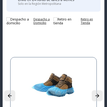
Solo en la Región Metropolitana
Despacho a
Retiro en
Domicilio
Tienda
Complementa tu
compra
I
L
P
$