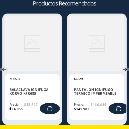
Productos Recomendados
KORVO
KORVO
BALACLAVA IGNÍFUGA
PANTALON IGNIFUGO
KORVO KFR685
TERMICO IMPERMEABLE
MUJER KORVO KFR750
Precio:
$
15
.
617
Precio:
$
166
.
646
$
14
.
055
$
149
.
981