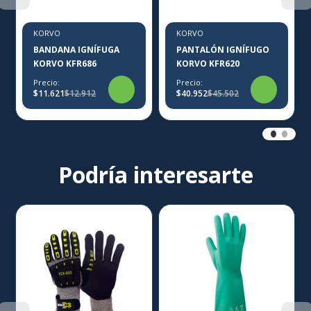
KORVO
KORVO
BANDANA IGNÍFUGA
PANTALÓN IGNÍFUGO
KORVO KFR686
KORVO KFR620
Precio:
Precio:
$11.621
$12.912
$40.952
$45.502
Podría interesarte