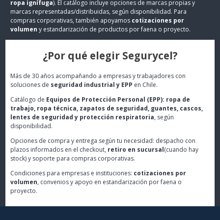
ropa ignífuga
). El catálogo incluye opciones de marcas propias y
marcas representadas/distribuidas, según disponibilidad. Para
compras corporativas, también apoyamos
cotizaciones por
volumen
y estandarización de productos por faena o proyecto.
¿Por qué elegir Segurycel?
Más de 30 años acompañando a empresas y trabajadores con
soluciones de
seguridad industrial y EPP
en Chile.
Catálogo de
Equipos de Protección Personal (EPP): ropa de
trabajo, ropa técnica, zapatos de seguridad, guantes, cascos,
lentes de seguridad y protección respiratoria
, según
disponibilidad.
Opciones de compra y entrega según tu necesidad: despacho con
plazos informados en el checkout,
retiro en sucursal
(cuando hay
stock) y soporte para compras corporativas.
Condiciones para empresas e instituciones:
cotizaciones por
volumen
, convenios y apoyo en estandarización por faena o
proyecto.