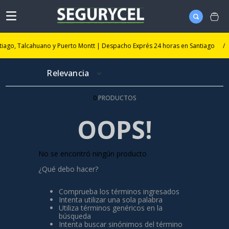
iago, Talcahuano y Puerto Montt | Despacho Exprés 24 horas en Santiago
/
Relevancia
0
PRODUCTOS
OOPS!
No se encontró ningún producto
¿Qué debo hacer?
Comprueba los términos ingresados
Intenta utilizar una sola palabra
Utiliza términos genéricos en la
búsqueda
Intenta buscar sinónimos del término