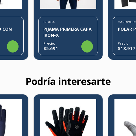
IRON-X
HARDWOR
O CON
PIJAMA PRIMERA CAPA
POLAR 
IRON-X
Precio:
Precio:
$5.691
$18.917
Podría interesarte