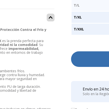
T/L
T/XL
T/XXL
otección Contra el Frío y
X
es la prenda perfecta para
ridad ni la comodidad
. Su
frece
impermeabilidad,
ento en entornos de trabajo
 ambientes fríos.
ege contra lluvia y humedad.
 para mayor seguridad en
ento PU de larga duración.
Envío en 24 ho
comodidad y libertad de
Solo en la Regi
s que trabajan en climas adversos.