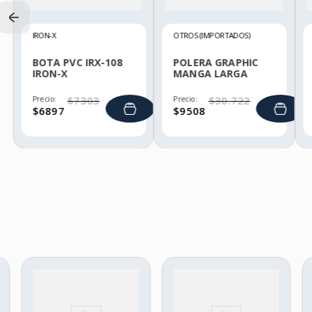
IRON-X
OTROS (IMPORTADOS)
BOTA PVC IRX-108
POLERA GRAPHIC
IRON-X
MANGA LARGA
HELLY HANSEN
Precio:
$
7303
Precio:
$
30
.
722
$
6897
$
9508