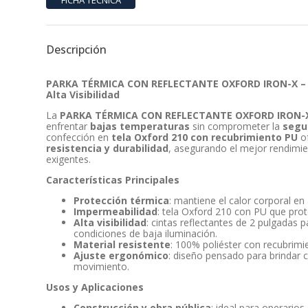
Descripción
PARKA TÉRMICA CON REFLECTANTE OXFORD IRON-X – Pr
Alta Visibilidad
La
PARKA TÉRMICA CON REFLECTANTE OXFORD IRON-
enfrentar
bajas temperaturas
sin comprometer la
segu
confección en
tela Oxford 210 con recubrimiento PU
o
resistencia y durabilidad
, asegurando el mejor rendimi
exigentes.
Características Principales
Protección térmica
: mantiene el calor corporal en
Impermeabilidad
: tela Oxford 210 con PU que prot
Alta visibilidad
: cintas reflectantes de 2 pulgadas
condiciones de baja iluminación.
Material resistente
: 100% poliéster con recubrimi
Ajuste ergonómico
: diseño pensado para brindar 
movimiento.
Usos y Aplicaciones
Construcción y obra pública
: ideal para operario