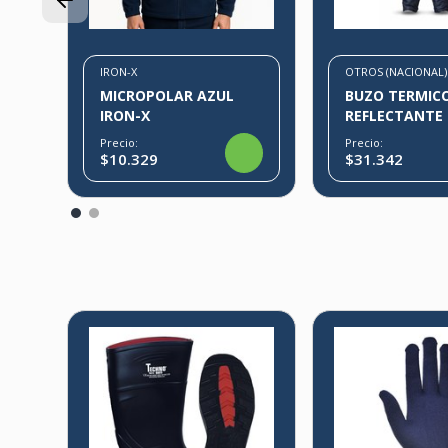
IRON-X
OTROS (NACIONAL)
MICROPOLAR AZUL
BUZO TERMIC
IRON-X
REFLECTANTE
Precio:
Precio:
$10.329
$31.342
D