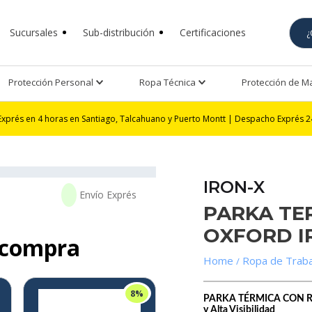
Sucursales
Sub-distribución
Certificaciones
Protección Personal
Ropa Técnica
Protección de 
oras en Santiago, Talcahuano y Puerto Montt | Despacho Exprés 24 horas en S
IRON-X
PARKA TE
OXFORD I
 compra
Ropa de Trab
8%
PARKA TÉRMICA CON REF
y Alta Visibilidad