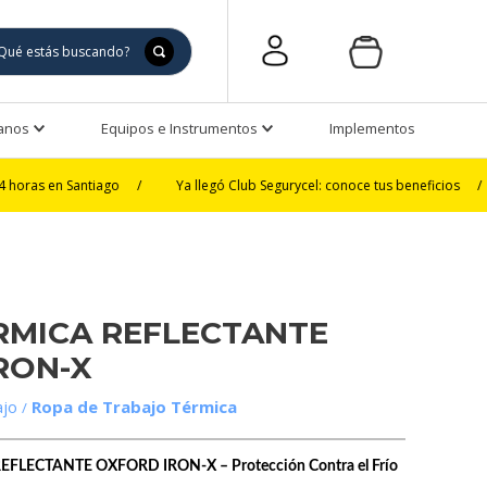
Manos
Equipos e Instrumentos
Implementos de Seguri
antiago
/
Ya llegó Club Segurycel: conoce tus beneficios
/
3 y 6 cu
RMICA REFLECTANTE
RON-X
ajo
Ropa de Trabajo Térmica
LECTANTE OXFORD IRON-X – Protección Contra el Frío