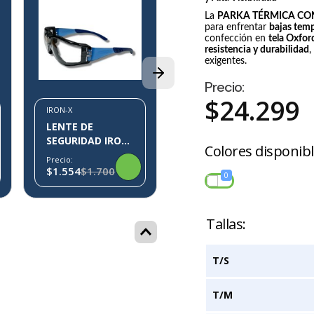
La
PARKA TÉRMICA CO
IRON-X
para enfrentar
bajas tem
LENTE DE
confección en
tela Oxfo
SEGURIDAD IRON-
resistencia y durabilidad
,
exigentes.
X IX07
Precio:
$550
Precio:
$
24
.
299
IRON-X
LENTE DE
SEGURIDAD IRON-
Colores disponib
X IX10
Precio:
$1.554
$1.700
0
AZUL
T/S
T/M