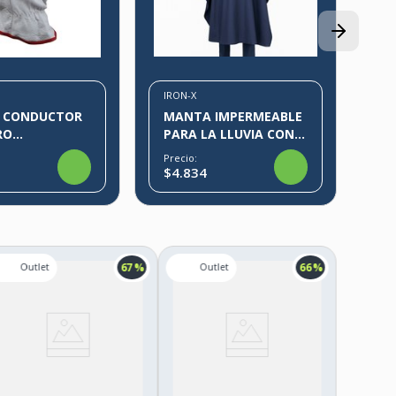
CE
Pre
$1
IRON-X
 CONDUCTOR
MANTA IMPERMEABLE
RO
PARA LA LLUVIA CON
CADO IRON-X
REFLECTANTES IRON-X
Precio:
$4.834
67 %
66 %