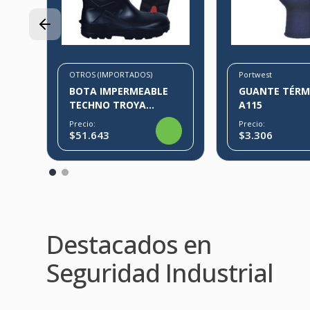
OTROS (IMPORTADOS)
Portwest
BOTA IMPERMEABLE
GUANTE TÉRM
TECHNO TROYA
A115
ULTRAGRIP
Precio:
Precio:
$51.643
$3.306
Destacados en
Seguridad Industrial