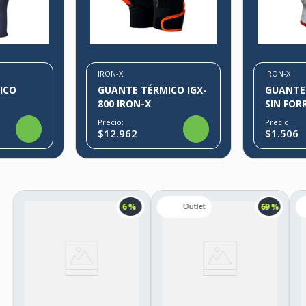
IRON-X
IRON-X
ICO
GUANTE TÉRMICO IGX-
GUANTE
800 IRON-X
SIN FOR
CERTIFI
Precio:
Precio:
$12.962
$1.506
6 %
69 %