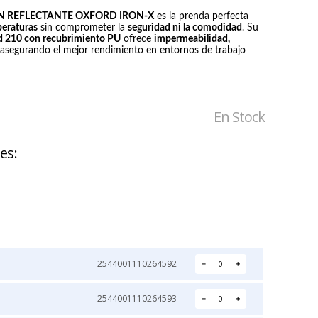
N REFLECTANTE OXFORD IRON-X
es la prenda perfecta
IRON-X
NOVAX
peraturas
sin comprometer la
seguridad ni la comodidad
. Su
GUANTE IGX 500
GUANTE
rd 210 con recubrimiento PU
ofrece
impermeabilidad,
ANTICORTE
DIELECTRICO DE
 asegurando el mejor rendimiento en entornos de trabajo
GOMA CLASE 0
Precio:
Precio:
NOVAX
$2.211
$42.905
En Stock
les
2544001110264592
－
＋
2544001110264593
－
＋