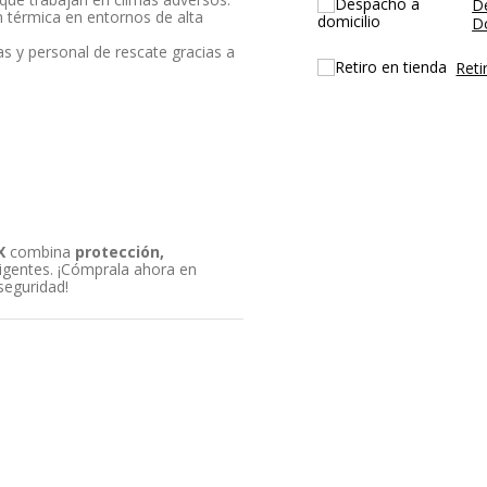
D
ón térmica en entornos de alta
Do
tas y personal de rescate gracias a
Reti
X
combina
protección,
igentes. ¡Cómprala ahora en
seguridad!