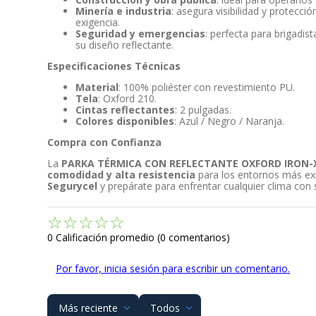
Minería e industria
: asegura visibilidad y protecci
exigencia.
Seguridad y emergencias
: perfecta para brigadis
su diseño reflectante.
Especificaciones Técnicas
Material
: 100% poliéster con revestimiento PU.
Tela
: Oxford 210.
Cintas reflectantes
: 2 pulgadas.
Colores disponibles
: Azul / Negro / Naranja.
Compra con Confianza
La
PARKA TÉRMICA CON REFLECTANTE OXFORD IRON-
comodidad y alta resistencia
para los entornos más ex
Segurycel
y prepárate para enfrentar cualquier clima con 
☆
☆
☆
☆
☆
0 Calificación promedio
(0 comentarios)
Por favor, inicia sesión para escribir un comentario.
Más reciente
Todos