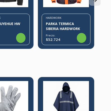
K
HARDWORK
PUYEHUE HW
PARKA TERMICA
SIBERIA HARDWORK
Precio:
$52.724
IR
G
C