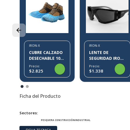
EX
IRON-X
IRON-X
CUBRE CALZADO
LENTE DE
DESECHABLE 100
SEGURIDAD IRON-
PARES KLIN IRON-
X IX09
Precio:
Precio:
X
$2.825
$1.338
Ficha del Producto
Sectores
PESQUERA
CONSTRUCCIÓN
INDUSTRIAL