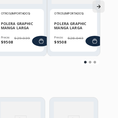
OTROS (IMPORTADOS)
OTROS (IMPORTADOS)
POLERA GRAPHIC
POLERA GRAPHIC
MANGA LARGA
MANGA LARGA
HELLY HANSEN
HELLY HANSEN
Precio:
$
29
.
039
Precio:
$
28
.
043
$
9508
$
9508
HARD