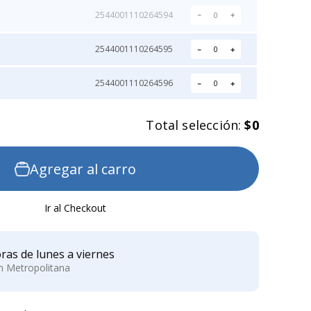
2544001110264594
－
＋
2544001110264595
－
＋
2544001110264596
－
＋
Total selección:
$0
Agregar al carro
Ir al Checkout
ras de lunes a viernes
ón Metropolitana