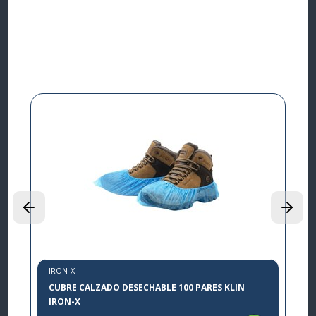
Complementa tu
compra
I
L
P
$
IRON-X
CUBRE CALZADO DESECHABLE 100 PARES KLIN
IRON-X