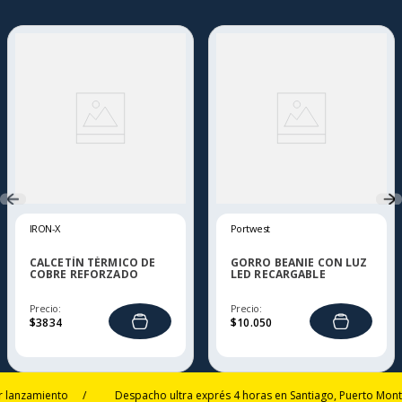
IRON-X
Portwest
CALCETÍN TÉRMICO DE
GORRO BEANIE CON LUZ
COBRE REFORZADO
LED RECARGABLE
IRON-X
Precio:
Precio:
$
3834
$
10
.
050
zamiento
/
Despacho ultra exprés 4 horas en Santiago, Puerto Montt y T