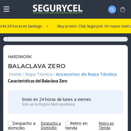
24 horas en Santiago
/
Muy pronto: Club Segurycel. Un nuevo nivel de ben
HARDWORK
BALACLAVA ZERO
Ropa Técnica
Accesorios de Ropa Técnica
Características del Balaclava Zero
Envío en 24 horas de lunes a viernes
Solo en la Región Metropolitana
Despacho a
Retiro en
Domicilio
Tienda