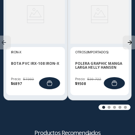
IRON-X
OTROS (IMPORTADOS)
BOTA PVC IRX-108 IRON-X
POLERA GRAPHIC MANGA
LARGA HELLY HANSEN
Precio:
$
7303
Precio:
$
30
.
722
$
6897
$
9508
Productos Recomendados