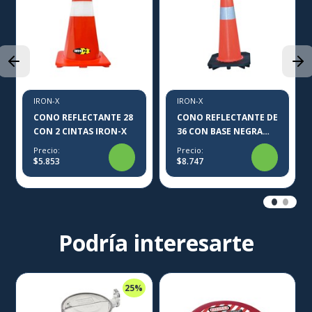
IRON-X
IRON-X
CONO REFLECTANTE 28
CONO REFLECTANTE DE
CON 2 CINTAS IRON-X
36 CON BASE NEGRA
IRON-X
Precio:
Precio:
$5.853
$8.747
Podría interesarte
25%