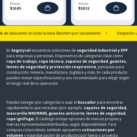
Precio:
Precio:
$
2689
$
5853
escuento en toda la linea Skechers por lanzamiento
/
Despacho ultra ex
En
Segurycel
encuentras soluciones de
seguridad industrial y EPP
para empresas y personas. Disponemos de categorías clave como
ropa de trabajo, ropa técnica, zapatos de seguridad, guantes,
lentes de seguridad y protección respiratoria
, pensadas para
construcción, minería, manufactura, logística y más. En cada producto
puedes revisar especificaciones y uso recomendado para elegir según
el riesgo real de tu operación.
Puedes navegar por categorías o usar el
buscador
para encontrar
rápidamente lo que necesitas (por ejemplo:
zapatos de seguridad,
mascarilla N95/KN95, guantes anticorte, lentes de seguridad,
ropa ignífuga
). El catálogo incluye opciones de marcas propias y
marcas representadas/distribuidas, según disponibilidad. Para
compras corporativas, también apoyamos
cotizaciones por
volumen
y estandarización de productos por faena o proyecto.