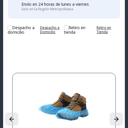
Envío en 24 horas de lunes a viernes
Solo en la Región Metropolitana
Despacho a
Retiro en
Domicilio
Tienda
Complementa tu
compra
I
L
P
$