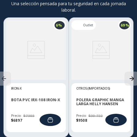
Una selección pensada para tu seguridad en cada jornada
laboral.
6 %
69 %
IRON-X
OTROS (IMPORTADOS)
BOTA PVC IRX-108 IRON-X
POLERA GRAPHIC MANGA
LARGA HELLY HANSEN
Precio:
$
7303
Precio:
$
30
.
722
$
6897
$
9508