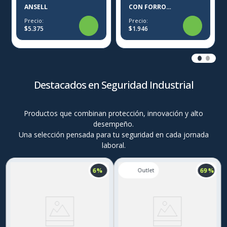
ANSELL
CON FORRO
CERTIFICADO IRON-X
Precio:
Precio:
$5.375
$1.946
Destacados en Seguridad Industrial
Productos que combinan protección, innovación y alto
desempeño.
Una selección pensada para tu seguridad en cada jornada
laboral.
6 %
69 %