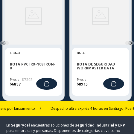
IRON-X
BATA
BOTA PVC IRX-108 IRON-
BOTA DE SEGURIDAD
X
WORKMASTER BATA
Precio:
$
7303
Precio:
$
6897
$
8915
or lanzamiento
/
Despacho ultra exprés 4 horas en Santiago, Puerto Mon
En
Segurycel
encuentras soluciones de
seguridad industrial y EPP
para empresas y personas. Disponemos de categorías clave como