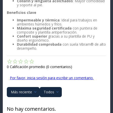
Collarín y lengüeta acolchados
: Mayor comodidad
y soporte al pie.
Beneficios clave
Impermeable y térmica
: Ideal para trabajos en
ambientes húmedos y fríos.
Máxima seguridad certificada
con puntera de
composite y plantilla antiperforación.
Confort superior
gracias a su plantilla de PU y
diseño ergonómico.
Durabilidad comprobada
con suela Vibram® de alto
desempeño.
☆
☆
☆
☆
☆
0 Calificación promedio
(0 comentarios)
Por favor, inicia sesión para escribir un comentario.
Más reciente
Todos
No hay comentarios.