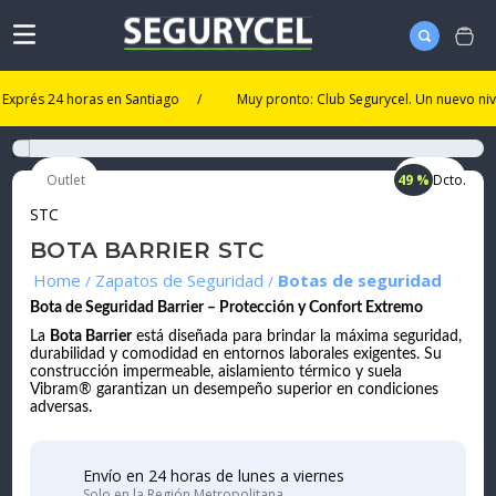
 24 horas en Santiago
/
Muy pronto: Club Segurycel. Un nuevo nivel de b
Outlet
49 %
Dcto.
STC
BOTA BARRIER STC
Zapatos de Seguridad
Botas de seguridad
Bota de Seguridad Barrier – Protección y Confort Extremo
La
Bota Barrier
está diseñada para brindar la máxima seguridad,
durabilidad y comodidad en entornos laborales exigentes. Su
construcción impermeable, aislamiento térmico y suela
Vibram® garantizan un desempeño superior en condiciones
adversas.
Envío en 24 horas de lunes a viernes
Solo en la Región Metropolitana