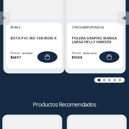
IRON-X
OTROS (IMPORTADOS)
BOTA PVC IRX-108 IRON-X
POLERA GRAPHIC MANGA
LARGA HELLY HANSEN
Precio:
$
7303
Precio:
$
30
.
722
$
6897
$
9508
Productos Recomendados