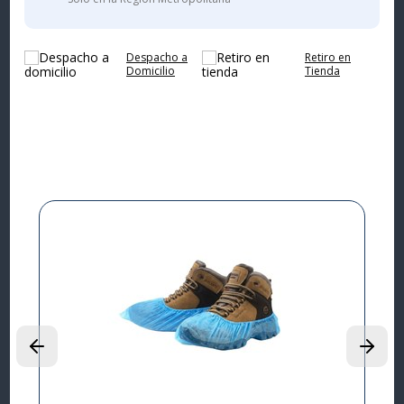
Despacho a
Retiro en
Domicilio
Tienda
Complementa tu
compra
9%
I
L
P
$