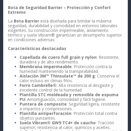
Bota de Seguridad Barrier – Protección y Confort
Extremo
La
Bota Barrier
está diseñada para brindar la máxima
seguridad, durabilidad y comodidad en entornos laborales
exigentes. Su construcción impermeable, aislamiento
térmico y suela Vibram® garantizan un desempeño superior
en condiciones adversas.
Características destacadas
Capellada de cuero full grain y nylon
: Resistente,
duradera y de alto rendimiento.
Membrana impermeable
: Protección contra la
humedad manteniendo la transpirabilidad.
Aislación 3M™ Thinsulate™ de 200 g
: Conserva el
calor incluso en climas fríos.
Forro Cambrelle®
: Alta resistencia al desgaste y
excelente control de la humedad.
Plantilla STC moldeada y removible de espuma
PU
: Amortiguación, comodidad y fácil higiene.
Puntera de composite
: Seguridad ligera, resistente
a impactos y compresiones.
Plantilla antiperforación
: Protección total contra
objetos punzantes.
Suela Vibram® GW9 TC4+ de caucho
: Tracción
superior, resistencia al calor, químicos y aceites.