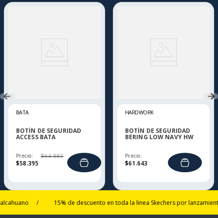
BATA
HARDWORK
BOTÍN DE SEGURIDAD
BOTÍN DE SEGURIDAD
ACCESS BATA
BERING LOW NAVY HW
Precio:
$
64
.
883
Precio:
$
58
.
395
$
61
.
643
huano
/
15% de descuento en toda la linea Skechers por lanzamiento
/