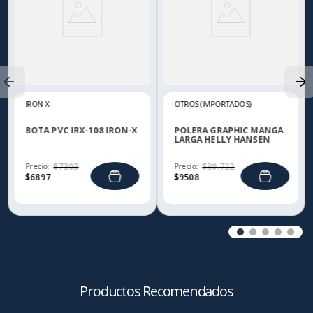
IRON-X
OTROS (IMPORTADOS)
BOTA PVC IRX-108 IRON-X
POLERA GRAPHIC MANGA
LARGA HELLY HANSEN
Precio:
$
7303
Precio:
$
30
.
722
$
6897
$
9508
Productos Recomendados