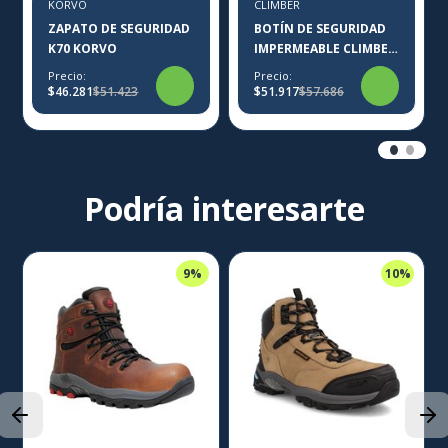
KORVO
CLIMBER
ZAPATO DE SEGURIDAD
BOTÍN DE SEGURIDAD
K70 KORVO
IMPERMEABLE CLIMBER
THORENS MUJER
Precio:
Precio:
$46.281
$51.423
$51.917
$57.686
Podría interesarte
9%
10%