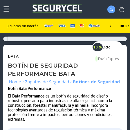
cuotas sin interés
/
🚚 Despacho
10 %
Dcto.
BATA
BOTÍN DE SEGURIDAD
PERFORMANCE BATA
Zapatos de Seguridad
Botines de Seguridad
Botín Bata Performance
El
Bata Performance
es un botín de seguridad de diseño
robusto, pensado para industrias de alta exigencia como la
construcción, forestal, manufactura y minería
. Incorpora
tecnologías avanzadas de regulación térmica y máxima
protección frente a impactos, perforaciones y condiciones
extremas.