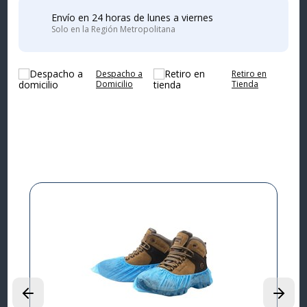
Envío en 24 horas de lunes a viernes
Solo en la Región Metropolitana
Despacho a
Retiro en
Domicilio
Tienda
Complementa tu
compra
I
L
P
$