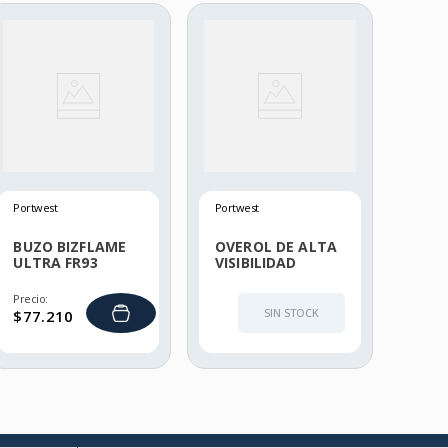
Portwest
Portwest
BUZO BIZFLAME
OVEROL DE ALTA
ULTRA FR93
VISIBILIDAD
MULTI NORMA
FR60
Precio:
SIN STOCK
$
77
.
210