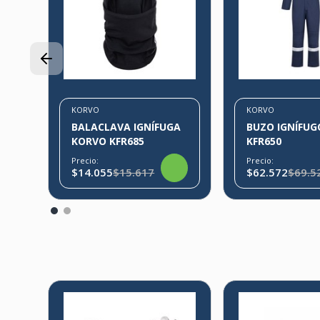
KORVO
KORVO
BALACLAVA IGNÍFUGA
BUZO IGNÍFU
KORVO KFR685
KFR650
Precio:
Precio:
$14.055
$15.617
$62.572
$69.5
3%