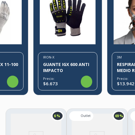
IRON-X
3M
X 11-100
GUANTE IGX 600 ANTI
RESPIRA
IMPACTO
MEDIO 
Precio:
Precio:
$6.673
$13.942
6 %
69 %