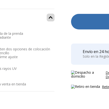
da de la prenda
adiante
miten dos opciones de colocación
Envío en 24 ho
ncillo
Solo en la Regi
irme ajuste
os rayos UV
D
Do
a venta en tienda
Reti