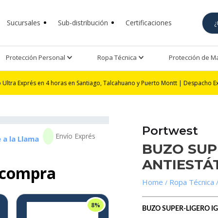
Sucursales
Sub-distribución
Certificaciones
Protección Personal
Ropa Técnica
Protección de 
s en 4 horas en Santiago, Talcahuano y Puerto Montt | Despacho Exprés 24 hor
Portwest
 a la Llama
BUZO SUP
ANTIESTÁ
 compra
Ropa Técnica
8%
BUZO SUPER-LIGERO I