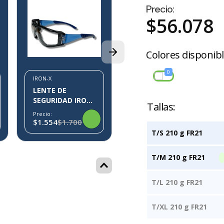
Precio:
IRON-X
$
56
.
078
SOBRELENTE
IRON-X IX-05
Precio:
Colores disponib
$1.119
0
IRON-X
AZULMARINO
LENTE DE
SEGURIDAD IRON-
X IX10
Precio:
$1.554
$1.700
T/S 210 g FR21
T/M 210 g FR21
T/L 210 g FR21
T/XL 210 g FR21