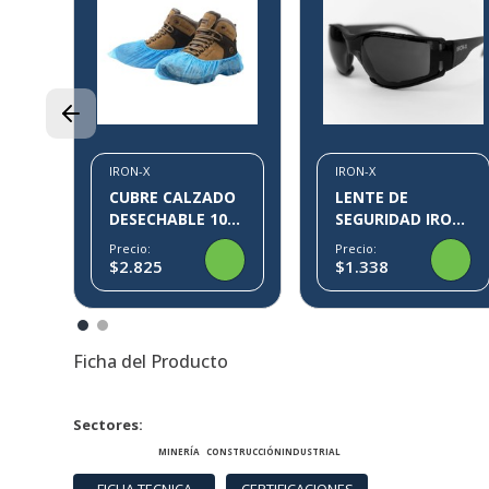
CO
71
IRON-X
IRON-X
CUBRE CALZADO
LENTE DE
DESECHABLE 100
SEGURIDAD IRON-
PARES KLIN IRON-
X IX09
Precio:
Precio:
X
$2.825
$1.338
Ficha del Producto
Sectores
MINERÍA
CONSTRUCCIÓN
INDUSTRIAL