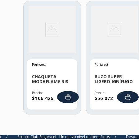
Portwest
Portwest
CHAQUETA
BUZO SUPER-
MODAFLAME RIS
LIGERO IGNÍFUGO
RESISTENTE A LA
Y ANTIESTÁTICO
LLAMA
Precio:
Precio:
$
106
.
426
$
56
.
078
onto Club Segurycel - Un nuevo nivel de beneficios
/
Despacho ultra exp