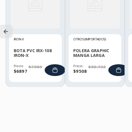
IRON-X
OTROS (IMPORTADOS)
BOTA PVC IRX-108
POLERA GRAPHIC
IRON-X
MANGA LARGA
HELLY HANSEN
Precio:
$
7303
Precio:
$
30
.
722
$
6897
$
9508