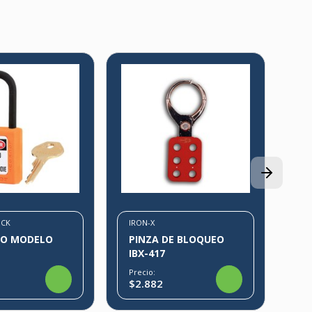
MA
CA
G
Pre
$3
OCK
IRON-X
O MODELO
PINZA DE BLOQUEO
IBX-417
Precio:
$2.882