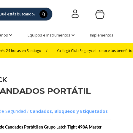
Manos
Equipos e Instrumentos
Implementos de Seguri
en Santiago
/
Ya llegó Club Segurycel: conoce tus beneficios
/
3 y
CK
CANDADOS PORTÁTIL
de Seguridad
Candados, Bloqueos y Etiquetados
ja de Candados Portátil en Grupo Latch Tight 498A Master