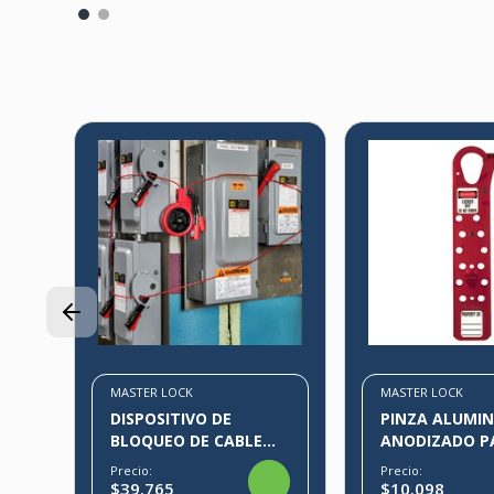
MASTER LOCK
MASTER LOCK
DISPOSITIVO DE
PINZA ALUMIN
BLOQUEO DE CABLE
ANODIZADO P
RETRÁCTIL
CANDADOS S4
Precio:
Precio:
$39.765
$10.098