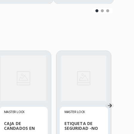
MASTE
BLO
VÁL
COM
Precio
$
30
MASTER LOCK
MASTER LOCK
CAJA DE
ETIQUETA DE
CANDADOS EN
SEGURIDAD -NO
GRUPO 503RED
UTILIZAR- 497A