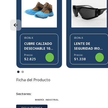
EX
IRON-X
IRON-X
CUBRE CALZADO
LENTE DE
DESECHABLE 100
SEGURIDAD IRON-
PARES KLIN IRON-
X IX09
Precio:
Precio:
X
$2.825
$1.338
Ficha del Producto
Sectores
MINERÍA
INDUSTRIAL