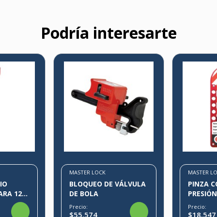
Podría interesarte
MASTER LOCK
MASTER L
IO
BLOQUEO DE VÁLVULA
PINZA C
ARA 12
DE BOLA
PRESIÓN
40
Precio:
Precio:
$55.574
$18.547