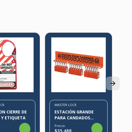
MA
BL
DE
Pre
$4
OCK
MASTER LOCK
ON CIERRE DE
ESTACIÓN GRANDE
 Y ETIQUETA
PARA CANDADOS
S1518
Precio:
$35.488