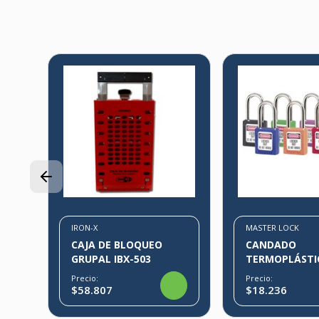
E
IRON-X
MASTER LOCK
CAJA DE BLOQUEO
CANDADO
GRUPAL IBX-503
TERMOPLÁSTI
Precio:
Precio:
$58.807
$18.236