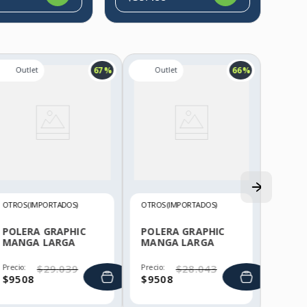
67 %
66 %
OTROS (IMPORTADOS)
OTROS (IMPORTADOS)
POLERA GRAPHIC
POLERA GRAPHIC
MANGA LARGA
MANGA LARGA
HELLY HANSEN
HELLY HANSEN
Precio:
$
29
.
039
Precio:
$
28
.
043
$
9508
$
9508