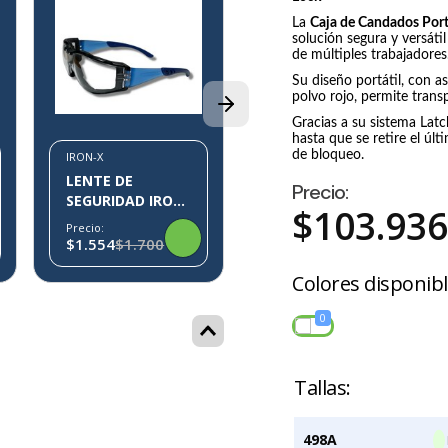
La
Caja de Candados Port
IRON-X
solución segura y versáti
LENTE DE
de múltiples trabajadores
SEGURIDAD IRON-
Su diseño portátil, con 
X IX07
Precio:
polvo rojo, permite trans
$550
Gracias a su sistema Latc
hasta que se retire el úl
de bloqueo.
IRON-X
LENTE DE
Precio:
SEGURIDAD IRON-
$
103
.
93
X IX10
Precio:
$1.554
$1.700
Colores disponib
0
ROJO
498A