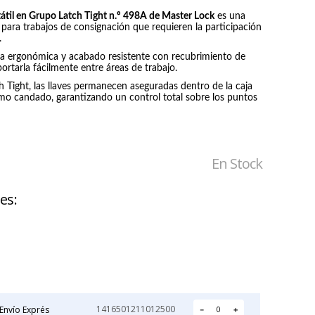
átil en Grupo Latch Tight n.º 498A de Master Lock
es una
IRON-X
NOVAX
l para trabajos de consignación que requieren la participación
GUANTE IGX 500
GUANTE
.
ANTICORTE
DIELECTRICO DE
asa ergonómica y acabado resistente con recubrimiento de
GOMA CLASE 0
Precio:
Precio:
portarla fácilmente entre áreas de trabajo.
NOVAX
$2.211
$42.905
h Tight, las llaves permanecen aseguradas dentro de la caja
timo candado, garantizando un control total sobre los puntos
6
En Stock
les
1416501211012500
Envío Exprés
－
＋