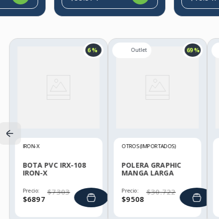
6 %
69 %
IRON-X
OTROS (IMPORTADOS)
BOTA PVC IRX-108
POLERA GRAPHIC
IRON-X
MANGA LARGA
HELLY HANSEN
Precio:
$
7303
Precio:
$
30
.
722
$
6897
$
9508