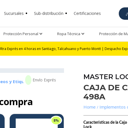
Sucursales
Sub-distribución
Certificaciones
Protección Personal
Ropa Técnica
Protección de 
n 4 horas en Santiago, Talcahuano y Puerto Montt | Despacho Exprés 24 horas 
MASTER LO
eos y Etiquetados
CAJA DE 
498A
 compra
Implementos 
8%
Características de la Ca
Lock