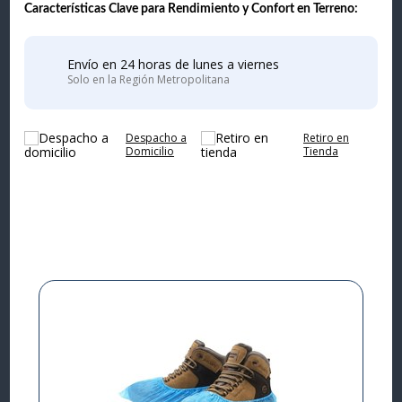
Características Clave para Rendimiento y Confort en Terreno:
Envío en 24 horas de lunes a viernes
Solo en la Región Metropolitana
Despacho a
Retiro en
Domicilio
Tienda
Complementa tu
compra
I
L
P