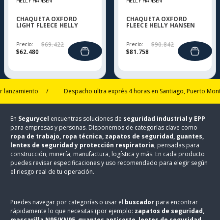
HELLY HANSEN
HELLY HANSEN
CHAQUETA OXFORD
CHAQUETA OXFORD
LIGHT FLEECE HELLY
FLEECE HELLY HANSEN
HANSEN
Precio:
$
69
.
422
Precio:
$
90
.
842
$
62
.
480
$
81
.
758
zamiento
/
Despacho ultra exprés 4 horas en Santiago, Puerto Montt y T
En
Segurycel
encuentras soluciones de
seguridad industrial y EPP
para empresas y personas. Disponemos de categorías clave como
ropa de trabajo, ropa técnica, zapatos de seguridad, guantes,
lentes de seguridad y protección respiratoria
, pensadas para
construcción, minería, manufactura, logística y más. En cada producto
puedes revisar especificaciones y uso recomendado para elegir según
el riesgo real de tu operación.
Puedes navegar por categorías o usar el
buscador
para encontrar
rápidamente lo que necesitas (por ejemplo:
zapatos de seguridad,
mascarilla N95/KN95, guantes anticorte, lentes de seguridad,