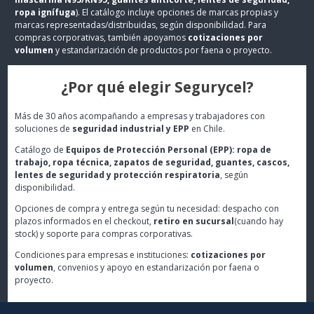
ropa ignífuga
). El catálogo incluye opciones de marcas propias y
marcas representadas/distribuidas, según disponibilidad. Para
compras corporativas, también apoyamos
cotizaciones por
volumen
y estandarización de productos por faena o proyecto.
¿Por qué elegir Segurycel?
Más de 30 años acompañando a empresas y trabajadores con
soluciones de
seguridad industrial y EPP
en Chile.
Catálogo de
Equipos de Protección Personal (EPP): ropa de
trabajo, ropa técnica, zapatos de seguridad, guantes, cascos,
lentes de seguridad y protección respiratoria
, según
disponibilidad.
Opciones de compra y entrega según tu necesidad: despacho con
plazos informados en el checkout,
retiro en sucursal
(cuando hay
stock) y soporte para compras corporativas.
Condiciones para empresas e instituciones:
cotizaciones por
volumen
, convenios y apoyo en estandarización por faena o
proyecto.