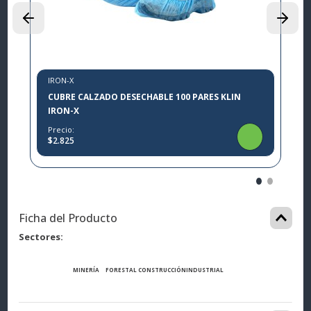
$
IRON-X
CUBRE CALZADO DESECHABLE 100 PARES KLIN
IRON-X
Precio:
$2.825
Ficha del Producto
Sectores
MINERÍA
FORESTAL
CONSTRUCCIÓN
INDUSTRIAL