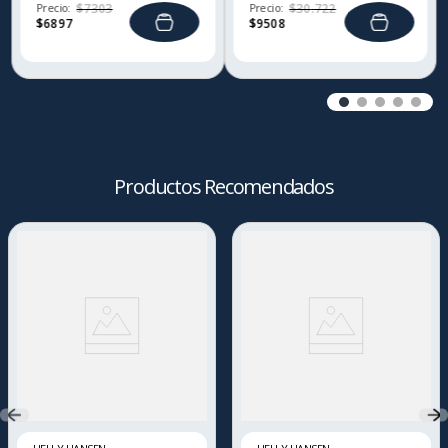
Precio:
$
7303
Precio:
$
30
.
722
$
6897
$
9508
Productos Recomendados