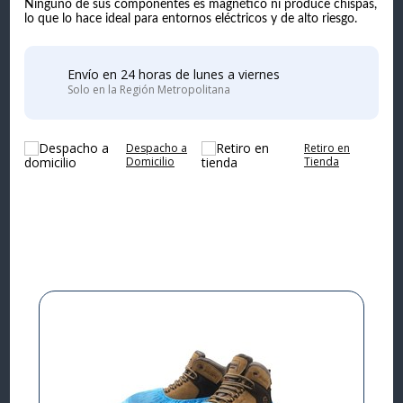
Ninguno de sus componentes es magnético ni produce chispas,
lo que lo hace ideal para entornos eléctricos y de alto riesgo.
Envío en 24 horas de lunes a viernes
Solo en la Región Metropolitana
Despacho a
Retiro en
Domicilio
Tienda
Complementa tu
compra
I
L