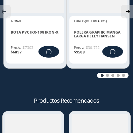
IRON-X
OTROS (IMPORTADOS)
BOTA PVC IRX-108 IRON-X
POLERA GRAPHIC MANGA
LARGA HELLY HANSEN
Precio:
$
7303
Precio:
$
30
.
722
$
6897
$
9508
Productos Recomendados