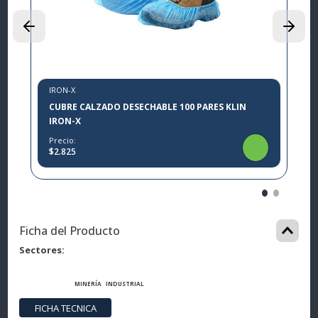
P
$
IRON-X
CUBRE CALZADO DESECHABLE 100 PARES KLIN
IRON-X
Precio:
$2.825
Ficha del Producto
Sectores
MINERÍA
INDUSTRIAL