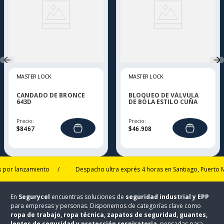
MASTER LOCK
MASTER LOCK
CANDADO DE BRONCE
BLOQUEO DE VÁLVULA
643D
DE BOLA ESTILO CUÑA
Precio:
Precio:
$
8467
$
46
.
908
lanzamiento
/
Despacho ultra exprés 4 horas en Santiago, Puerto Montt
En
Segurycel
encuentras soluciones de
seguridad industrial y EPP
para empresas y personas. Disponemos de categorías clave como
ropa de trabajo, ropa técnica, zapatos de seguridad, guantes,
lentes de seguridad y protección respiratoria
, pensadas para