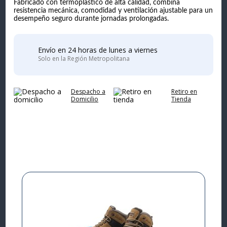
Fabricado con termoplástico de alta calidad, combina
resistencia mecánica, comodidad y ventilación ajustable para un
desempeño seguro durante jornadas prolongadas.
Envío en 24 horas de lunes a viernes
Solo en la Región Metropolitana
Despacho a
Retiro en
Domicilio
Tienda
Complementa tu
compra
I
L