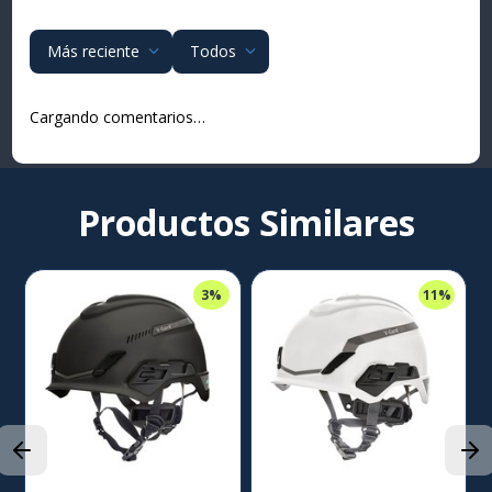
Más reciente
Todos
Cargando comentarios…
Productos Similares
3%
11%