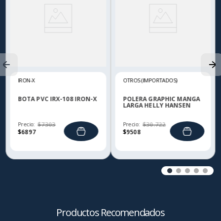
IRON-X
OTROS (IMPORTADOS)
BOTA PVC IRX-108 IRON-X
POLERA GRAPHIC MANGA
LARGA HELLY HANSEN
Precio:
$
7303
Precio:
$
30
.
722
$
6897
$
9508
Productos Recomendados