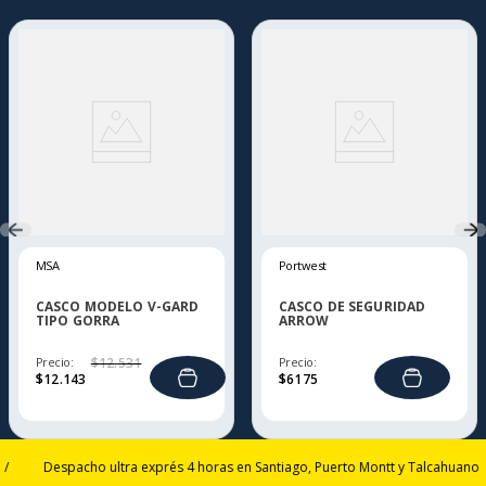
MSA
Portwest
CASCO MODELO V-GARD
CASCO DE SEGURIDAD
TIPO GORRA
ARROW
POLIETILENO
Precio:
$
12
.
531
Precio:
$
12
.
143
$
6175
Despacho ultra exprés 4 horas en Santiago, Puerto Montt y Talcahuano
/