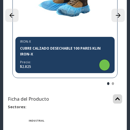
P
$
IRON-X
CUBRE CALZADO DESECHABLE 100 PARES KLIN
IRON-X
Precio:
$2.825
Ficha del Producto
Sectores
INDUSTRIAL