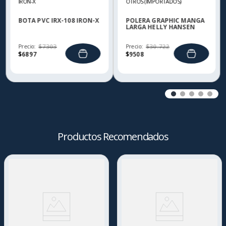
IRON-X
OTROS (IMPORTADOS)
BOTA PVC IRX-108 IRON-X
POLERA GRAPHIC MANGA
LARGA HELLY HANSEN
Precio:
$
7303
Precio:
$
30
.
722
$
6897
$
9508
Productos Recomendados