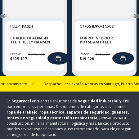
HELLY HANSEN
OTROS (IMPORTADOS)
CHAQUETA ALNA 4X
FORRO INTERIOR
TECH HELLY HANSEN
POTSDAM HELLY
HANSEN
Precio:
$
116
.
786
Precio:
$
65
.
303
$
105
.
107
$
19
.
028
nzamiento
/
Despacho ultra exprés 4 horas en Santiago, Puerto Montt y 
En
Segurycel
encuentras soluciones de
seguridad industrial y EPP
para empresas y personas. Disponemos de categorías clave como
ropa de trabajo, ropa técnica, zapatos de seguridad, guantes,
lentes de seguridad y protección respiratoria
, pensadas para
construcción, minería, manufactura, logística y más. En cada producto
puedes revisar especificaciones y uso recomendado para elegir según
el riesgo real de tu operación.