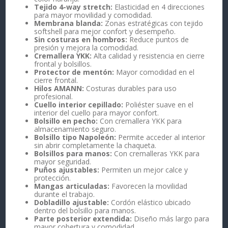
Tejido 4-way stretch:
Elasticidad en 4 direcciones
para mayor movilidad y comodidad.
Membrana blanda:
Zonas estratégicas con tejido
softshell para mejor confort y desempeño.
Sin costuras en hombros:
Reduce puntos de
presión y mejora la comodidad.
Cremallera YKK:
Alta calidad y resistencia en cierre
frontal y bolsillos.
Protector de mentón:
Mayor comodidad en el
cierre frontal.
Hilos AMANN:
Costuras durables para uso
profesional.
Cuello interior cepillado:
Poliéster suave en el
interior del cuello para mayor confort.
Bolsillo en pecho:
Con cremallera YKK para
almacenamiento seguro.
Bolsillo tipo Napoleón:
Permite acceder al interior
sin abrir completamente la chaqueta.
Bolsillos para manos:
Con cremalleras YKK para
mayor seguridad.
Puños ajustables:
Permiten un mejor calce y
protección.
Mangas articuladas:
Favorecen la movilidad
durante el trabajo.
Dobladillo ajustable:
Cordón elástico ubicado
dentro del bolsillo para manos.
Parte posterior extendida:
Diseño más largo para
mayor cobertura y comodidad.