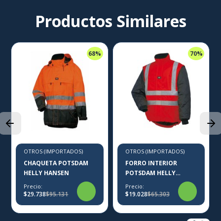
Productos Similares
68%
70%
OTROS (IMPORTADOS)
OTROS (IMPORTADOS)
CHAQUETA POTSDAM
FORRO INTERIOR
HELLY HANSEN
POTSDAM HELLY
HANSEN
Precio:
Precio:
$29.738
$95.131
$19.028
$65.303