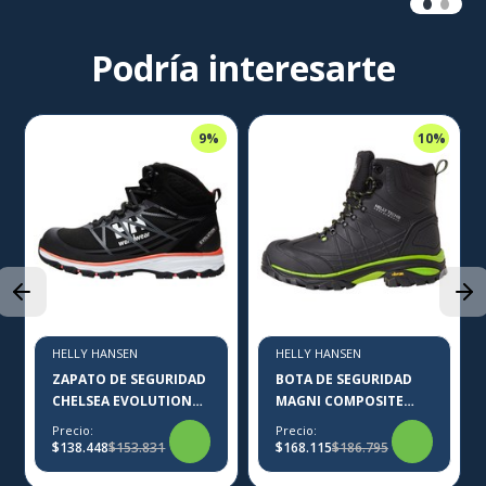
Podría interesarte
9%
10%
HELLY HANSEN
HELLY HANSEN
ZAPATO DE SEGURIDAD
BOTA DE SEGURIDAD
CHELSEA EVOLUTION
MAGNI COMPOSITE
MID HELLY HANSEN
HELLY HANSEN
Precio:
Precio:
$138.448
$153.831
$168.115
$186.795