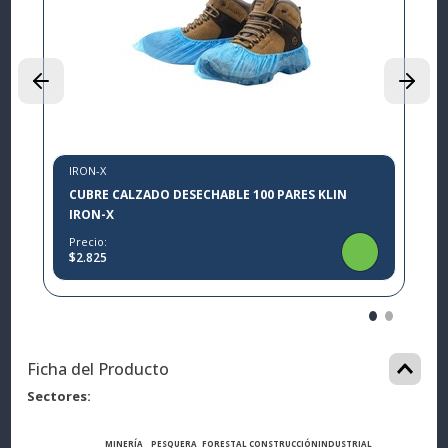
L
P
$
IRON-X
CUBRE CALZADO DESECHABLE 100 PARES KLIN
IRON-X
Precio:
$2.825
Ficha del Producto
Sectores
MINERÍA
PESQUERA
FORESTAL
CONSTRUCCIÓN
INDUSTRIAL