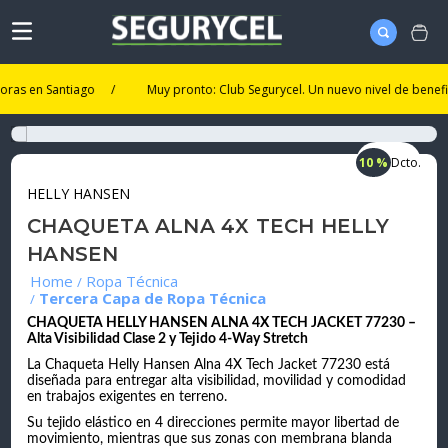
n Santiago
/
Muy pronto: Club Segurycel. Un nuevo nivel de beneficios.
10 %
Dcto.
HELLY HANSEN
CHAQUETA ALNA 4X TECH HELLY
HANSEN
Ropa Técnica
Tercera Capa de Ropa Técnica
CHAQUETA HELLY HANSEN ALNA 4X TECH JACKET 77230 –
Alta Visibilidad Clase 2 y Tejido 4-Way Stretch
La Chaqueta Helly Hansen Alna 4X Tech Jacket 77230 está
diseñada para entregar alta visibilidad, movilidad y comodidad
en trabajos exigentes en terreno.
Su tejido elástico en 4 direcciones permite mayor libertad de
movimiento, mientras que sus zonas con membrana blanda