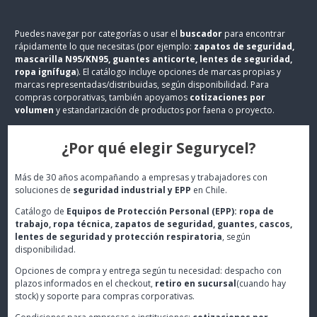
Puedes navegar por categorías o usar el
buscador
para encontrar
rápidamente lo que necesitas (por ejemplo:
zapatos de seguridad,
mascarilla N95/KN95, guantes anticorte, lentes de seguridad,
ropa ignífuga
). El catálogo incluye opciones de marcas propias y
marcas representadas/distribuidas, según disponibilidad. Para
compras corporativas, también apoyamos
cotizaciones por
volumen
y estandarización de productos por faena o proyecto.
¿Por qué elegir Segurycel?
Más de 30 años acompañando a empresas y trabajadores con
soluciones de
seguridad industrial y EPP
en Chile.
Catálogo de
Equipos de Protección Personal (EPP): ropa de
trabajo, ropa técnica, zapatos de seguridad, guantes, cascos,
lentes de seguridad y protección respiratoria
, según
disponibilidad.
Opciones de compra y entrega según tu necesidad: despacho con
plazos informados en el checkout,
retiro en sucursal
(cuando hay
stock) y soporte para compras corporativas.