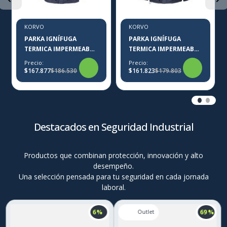
KORVO
KORVO
PARKA IGNÍFUGA
PARKA IGNÍFUGA
TERMICA IMPERMEABLE
TERMICA IMPERMEABLE
KORVO KFR700
MUJER KORVO KFR700
Precio:
Precio:
$167.877
$186.530
$161.823
$179.803
Destacados en Seguridad Industrial
Productos que combinan protección, innovación y alto
desempeño.
Una selección pensada para tu seguridad en cada jornada
laboral.
6 %
69 %