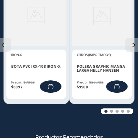
IRON-X
OTROS (IMPORTADOS)
BOTA PVC IRX-108 IRON-X
POLERA GRAPHIC MANGA
LARGA HELLY HANSEN
Precio:
$
7303
Precio:
$
30
.
722
$
6897
$
9508
Productos Recomendados