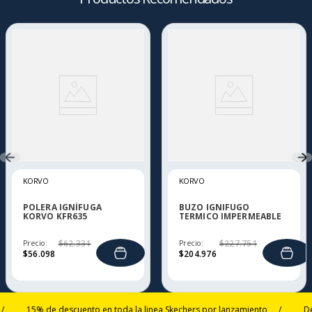
KORVO
KORVO
POLERA IGNÍFUGA
BUZO IGNIFUGO
KORVO KFR635
TERMICO IMPERMEABLE
MUJER KORVO KFR730
Precio:
$
62
.
331
Precio:
$
227
.
751
$
56
.
098
$
204
.
976
15% de descuento en toda la linea Skechers por lanzamiento
/
Despac