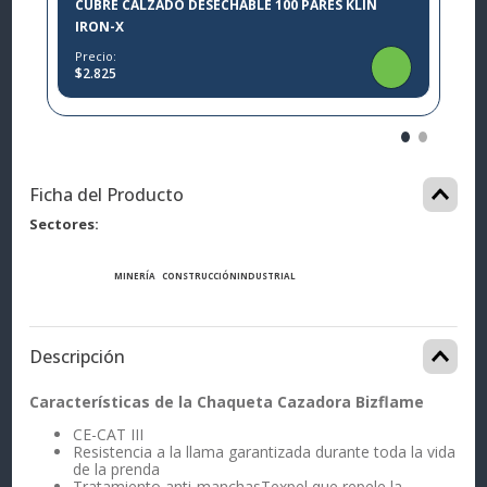
CUBRE CALZADO DESECHABLE 100 PARES KLIN
IRON-X
Precio:
$2.825
Ficha del Producto
Sectores
MINERÍA
CONSTRUCCIÓN
INDUSTRIAL
Descripción
Características de la Chaqueta Cazadora Bizflame
CE-CAT III
Resistencia a la llama garantizada durante toda la vida
de la prenda
Tratamiento anti-manchasTexpel que repele la