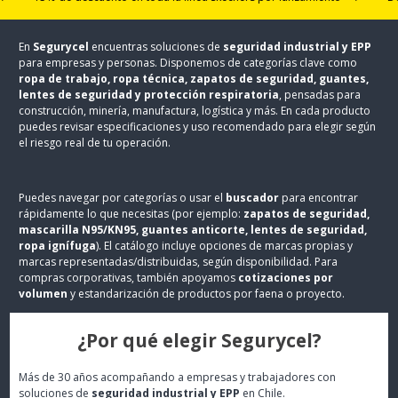
En
Segurycel
encuentras soluciones de
seguridad industrial y EPP
para empresas y personas. Disponemos de categorías clave como
ropa de trabajo, ropa técnica, zapatos de seguridad, guantes,
lentes de seguridad y protección respiratoria
, pensadas para
construcción, minería, manufactura, logística y más. En cada producto
puedes revisar especificaciones y uso recomendado para elegir según
el riesgo real de tu operación.
Puedes navegar por categorías o usar el
buscador
para encontrar
rápidamente lo que necesitas (por ejemplo:
zapatos de seguridad,
mascarilla N95/KN95, guantes anticorte, lentes de seguridad,
ropa ignífuga
). El catálogo incluye opciones de marcas propias y
marcas representadas/distribuidas, según disponibilidad. Para
compras corporativas, también apoyamos
cotizaciones por
volumen
y estandarización de productos por faena o proyecto.
¿Por qué elegir Segurycel?
Más de 30 años acompañando a empresas y trabajadores con
soluciones de
seguridad industrial y EPP
en Chile.