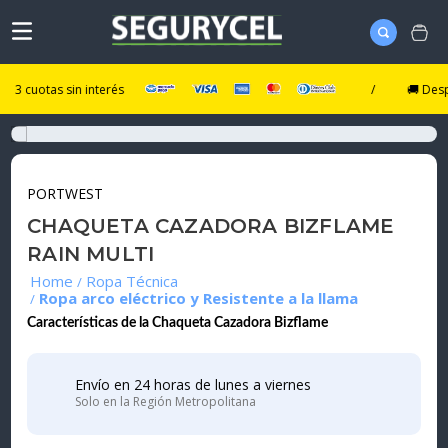
cuotas sin interés
/
🚚 Despacho
PORTWEST
CHAQUETA CAZADORA BIZFLAME
RAIN MULTI
Ropa Técnica
Ropa arco eléctrico y Resistente a la llama
Características de la Chaqueta Cazadora Bizflame
Envío en 24 horas de lunes a viernes
Solo en la Región Metropolitana