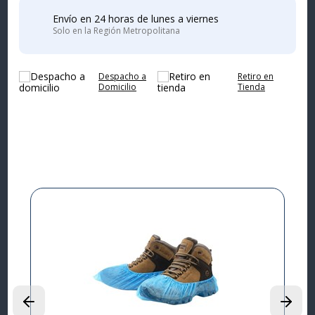
Envío en 24 horas de lunes a viernes
Solo en la Región Metropolitana
Despacho a
Retiro en
Domicilio
Tienda
Complementa tu
compra
I
L
P
$