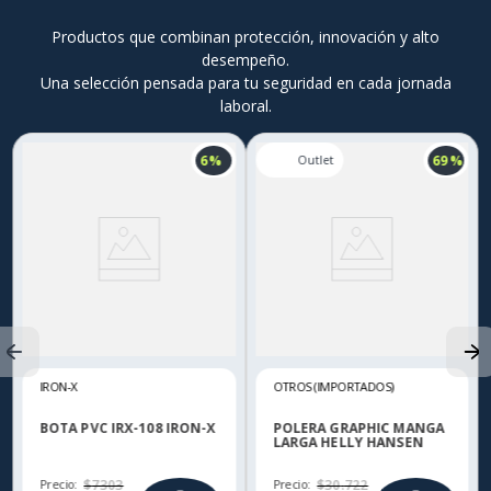
Productos que combinan protección, innovación y alto
desempeño.
Una selección pensada para tu seguridad en cada jornada
laboral.
6 %
69 %
IRON-X
OTROS (IMPORTADOS)
BOTA PVC IRX-108 IRON-X
POLERA GRAPHIC MANGA
LARGA HELLY HANSEN
Precio:
$
7303
Precio:
$
30
.
722