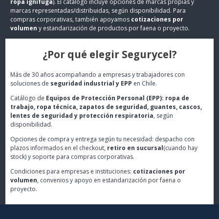
ropa ignífuga
). El catálogo incluye opciones de marcas propias y
marcas representadas/distribuidas, según disponibilidad. Para
compras corporativas, también apoyamos
cotizaciones por
volumen
y estandarización de productos por faena o proyecto.
¿Por qué elegir Segurycel?
Más de 30 años acompañando a empresas y trabajadores con
soluciones de
seguridad industrial y EPP
en Chile.
Catálogo de
Equipos de Protección Personal (EPP): ropa de
trabajo, ropa técnica, zapatos de seguridad, guantes, cascos,
lentes de seguridad y protección respiratoria
, según
disponibilidad.
Opciones de compra y entrega según tu necesidad: despacho con
plazos informados en el checkout,
retiro en sucursal
(cuando hay
stock) y soporte para compras corporativas.
Condiciones para empresas e instituciones:
cotizaciones por
volumen
, convenios y apoyo en estandarización por faena o
proyecto.