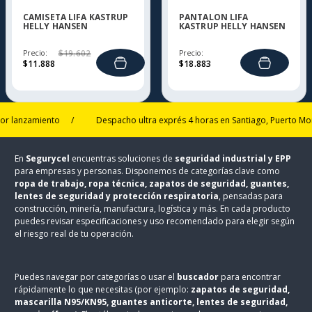
CAMISETA LIFA KASTRUP
PANTALON LIFA
HELLY HANSEN
KASTRUP HELLY HANSEN
Precio:
$
19
.
602
Precio:
$
11
.
888
$
18
.
883
nzamiento
/
Despacho ultra exprés 4 horas en Santiago, Puerto Montt y 
En
Segurycel
encuentras soluciones de
seguridad industrial y EPP
para empresas y personas. Disponemos de categorías clave como
ropa de trabajo, ropa técnica, zapatos de seguridad, guantes,
lentes de seguridad y protección respiratoria
, pensadas para
construcción, minería, manufactura, logística y más. En cada producto
puedes revisar especificaciones y uso recomendado para elegir según
el riesgo real de tu operación.
Puedes navegar por categorías o usar el
buscador
para encontrar
rápidamente lo que necesitas (por ejemplo:
zapatos de seguridad,
mascarilla N95/KN95, guantes anticorte, lentes de seguridad,