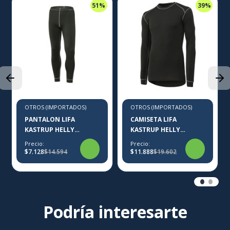
51%
39%
OTROS (IMPORTADOS)
OTROS (IMPORTADOS)
PANTALON LIFA
CAMISETA LIFA
KASTRUP HELLY
KASTRUP HELLY
HANSEN
HANSEN
Precio:
Precio:
$7.128
$14.594
$11.888
$19.602
Podría interesarte