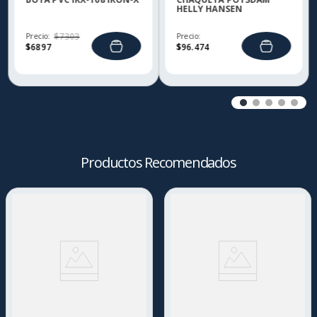
HELLY HANSEN
Precio:
$
7303
Precio:
$
6897
$
96
.
474
Productos Recomendados