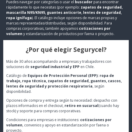
Puedes navegar por categorías o usar el
buscador
para encontrar
rápidamente lo que necesitas (por ejemplo:
zapatos de seguridad,
mascarilla N95/KN95, guantes anticorte, lentes de seguridad,
ropa ignífuga
). El catálogo incluye opciones de marcas propias y
marcas representadas/distribuidas, según disponibilidad. Para
compras corporativas, también apoyamos
cotizaciones por
volumen
y estandarización de productos por faena o proyecto.
¿Por qué elegir Segurycel?
Más de 30 años acompañando a empresas y trabajadores con
soluciones de
seguridad industrial y EPP
en Chile.
Catálogo de
Equipos de Protección Personal (EPP): ropa de
trabajo, ropa técnica, zapatos de seguridad, guantes, cascos,
lentes de seguridad y protección respiratoria
, según
disponibilidad.
Opciones de compra y entrega según tu necesidad: despacho con
plazos informados en el checkout,
retiro en sucursal
(cuando hay
stock) y soporte para compras corporativas.
Condiciones para empresas e instituciones:
cotizaciones por
volumen
, convenios y apoyo en estandarización por faena o
proyecto.