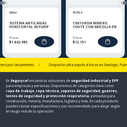
Miller
IRON-X
SISTEMA ANTICAÍDAS
CINTURÓN MINERO
HORIZONTAL SKYGRIP
CHUTE CON ARGOLLA EN
D IRON-X
Precio:
Precio:
$
1
.
642
.
985
$
12
.
151
 por lanzamiento
/
Despacho ultra exprés 4 horas en Santiago, Puerto M
En
Segurycel
encuentras soluciones de
seguridad industrial y EPP
para empresas y personas. Disponemos de categorías clave como
ropa de trabajo, ropa técnica, zapatos de seguridad, guantes,
lentes de seguridad y protección respiratoria
, pensadas para
construcción, minería, manufactura, logística y más. En cada producto
puedes revisar especificaciones y uso recomendado para elegir según
el riesgo real de tu operación.