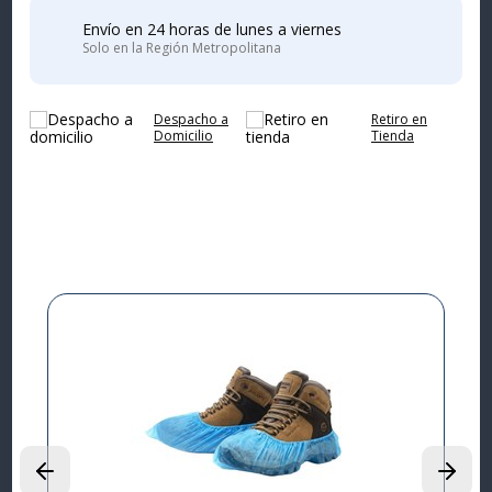
Envío en 24 horas de lunes a viernes
Solo en la Región Metropolitana
Despacho a
Retiro en
Domicilio
Tienda
Complementa tu
compra
I
L
P
$