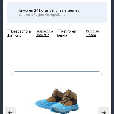
Envío en 24 horas de lunes a viernes
Solo en la Región Metropolitana
Despacho a
Retiro en
Domicilio
Tienda
Complementa tu
compra
I
L
P
$