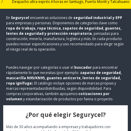
Despacho ultra exprés 4 horas en Santiago, Puerto Montt y Talcahuano
/
En
Segurycel
encuentras soluciones de
seguridad industrial y EPP
para empresas y personas. Disponemos de categorías clave como
ropa de trabajo, ropa técnica, zapatos de seguridad, guantes,
lentes de seguridad y protección respiratoria
, pensadas para
construcción, minería, manufactura, logística y más. En cada producto
puedes revisar especificaciones y uso recomendado para elegir según
el riesgo real de tu operación.
Puedes navegar por categorías o usar el
buscador
para encontrar
rápidamente lo que necesitas (por ejemplo:
zapatos de seguridad,
mascarilla N95/KN95, guantes anticorte, lentes de seguridad,
ropa ignífuga
). El catálogo incluye opciones de marcas propias y
marcas representadas/distribuidas, según disponibilidad. Para
compras corporativas, también apoyamos
cotizaciones por
volumen
y estandarización de productos por faena o proyecto.
¿Por qué elegir Segurycel?
Más de 30 años acompañando a empresas y trabajadores con