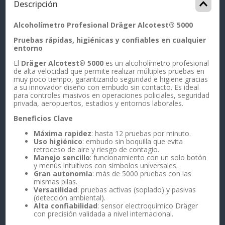
Descripción
Alcoholímetro Profesional Dräger Alcotest® 5000
Pruebas rápidas, higiénicas y confiables en cualquier
entorno
El
Dräger Alcotest® 5000
es un alcoholímetro profesional
de alta velocidad que permite realizar múltiples pruebas en
muy poco tiempo, garantizando seguridad e higiene gracias
a su innovador diseño con embudo sin contacto. Es ideal
para controles masivos en operaciones policiales, seguridad
privada, aeropuertos, estadios y entornos laborales.
Beneficios Clave
Máxima rapidez
: hasta 12 pruebas por minuto.
Uso higiénico
: embudo sin boquilla que evita
retroceso de aire y riesgo de contagio.
Manejo sencillo
: funcionamiento con un solo botón
y menús intuitivos con símbolos universales.
Gran autonomía
: más de 5000 pruebas con las
mismas pilas.
Versatilidad
: pruebas activas (soplado) y pasivas
(detección ambiental).
Alta confiabilidad
: sensor electroquímico Dräger
con precisión validada a nivel internacional.