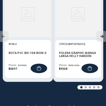
IRON-X
OTROS (IMPORTADOS)
BOTA PVC IRX-108 IRON-X
POLERA GRAPHIC MANGA
LARGA HELLY HANSEN
Precio:
$
7303
Precio:
$
30
.
722
$
6897
$
9508