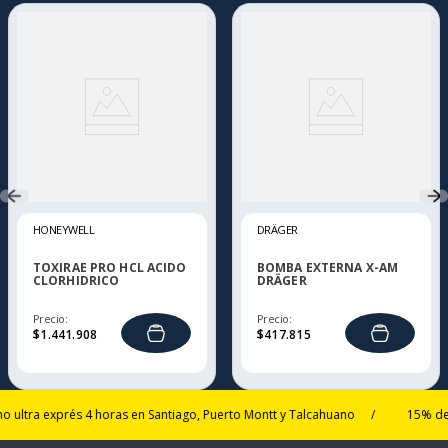
HONEYWELL
DRÄGER
TOXIRAE PRO HCL ACIDO
BOMBA EXTERNA X-AM
CLORHIDRICO
DRÄGER
Precio:
Precio:
$
1
.
441
.
908
$
417
.
815
a exprés 4 horas en Santiago, Puerto Montt y Talcahuano
/
15% de descu