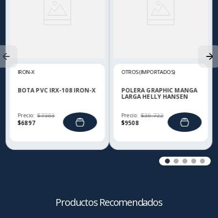
IRON-X
OTROS (IMPORTADOS)
BOTA PVC IRX-108 IRON-X
POLERA GRAPHIC MANGA
LARGA HELLY HANSEN
Precio:
$
7303
Precio:
$
30
.
722
$
6897
$
9508
Productos Recomendados