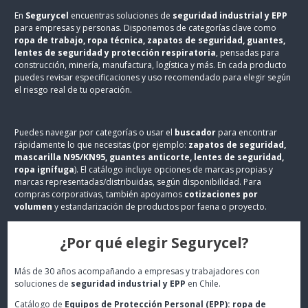
En
Segurycel
encuentras soluciones de
seguridad industrial y EPP
para empresas y personas. Disponemos de categorías clave como
ropa de trabajo, ropa técnica, zapatos de seguridad, guantes,
lentes de seguridad y protección respiratoria
, pensadas para
construcción, minería, manufactura, logística y más. En cada producto
puedes revisar especificaciones y uso recomendado para elegir según
el riesgo real de tu operación.
Puedes navegar por categorías o usar el
buscador
para encontrar
rápidamente lo que necesitas (por ejemplo:
zapatos de seguridad,
mascarilla N95/KN95, guantes anticorte, lentes de seguridad,
ropa ignífuga
). El catálogo incluye opciones de marcas propias y
marcas representadas/distribuidas, según disponibilidad. Para
compras corporativas, también apoyamos
cotizaciones por
volumen
y estandarización de productos por faena o proyecto.
¿Por qué elegir Segurycel?
Más de 30 años acompañando a empresas y trabajadores con
soluciones de
seguridad industrial y EPP
en Chile.
Catálogo de
Equipos de Protección Personal (EPP): ropa de