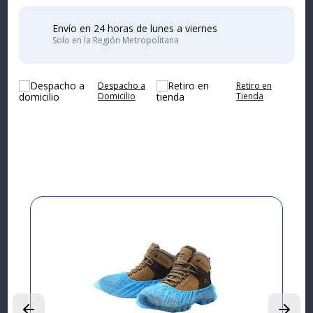
Envío en 24 horas de lunes a viernes
Solo en la Región Metropolitana
Despacho a
Retiro en
Domicilio
Tienda
Complementa tu
compra
I
L
P
$