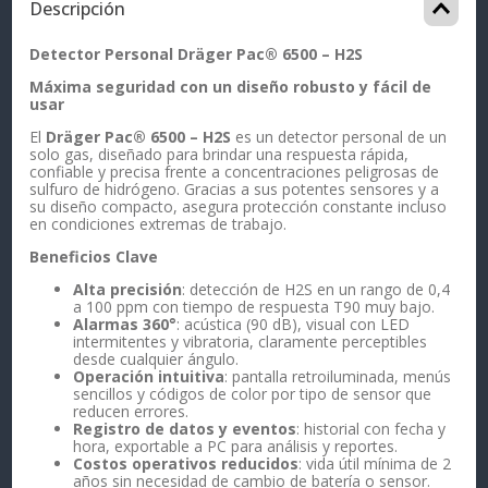
Descripción
Detector Personal Dräger Pac® 6500 – H2S
Máxima seguridad con un diseño robusto y fácil de
usar
El
Dräger Pac® 6500 – H2S
es un detector personal de un
solo gas, diseñado para brindar una respuesta rápida,
confiable y precisa frente a concentraciones peligrosas de
sulfuro de hidrógeno. Gracias a sus potentes sensores y a
su diseño compacto, asegura protección constante incluso
en condiciones extremas de trabajo.
Beneficios Clave
Alta precisión
: detección de H2S en un rango de 0,4
a 100 ppm con tiempo de respuesta T90 muy bajo.
Alarmas 360°
: acústica (90 dB), visual con LED
intermitentes y vibratoria, claramente perceptibles
desde cualquier ángulo.
Operación intuitiva
: pantalla retroiluminada, menús
sencillos y códigos de color por tipo de sensor que
reducen errores.
Registro de datos y eventos
: historial con fecha y
hora, exportable a PC para análisis y reportes.
Costos operativos reducidos
: vida útil mínima de 2
años sin necesidad de cambio de batería o sensor.