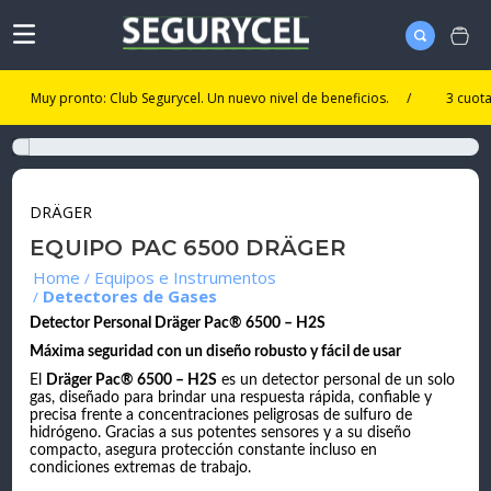
Muy pronto: Club Segurycel. Un nuevo nivel de beneficios.
/
3 cuotas sin 
DRÄGER
EQUIPO PAC 6500 DRÄGER
Equipos e Instrumentos
Detectores de Gases
Detector Personal Dräger Pac® 6500 – H2S
Máxima seguridad con un diseño robusto y fácil de usar
El
Dräger Pac® 6500 – H2S
es un detector personal de un solo
gas, diseñado para brindar una respuesta rápida, confiable y
precisa frente a concentraciones peligrosas de sulfuro de
hidrógeno. Gracias a sus potentes sensores y a su diseño
compacto, asegura protección constante incluso en
condiciones extremas de trabajo.