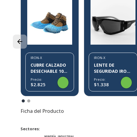
3%
3M
17
IRON-X
IRON-X
CUBRE CALZADO
LENTE DE
DESECHABLE 100
SEGURIDAD IRON-
PARES KLIN IRON-
X IX09
Precio:
Precio:
X
$2.825
$1.338
Ficha del Producto
Sectores
MINERÍA
INDUSTRIAL