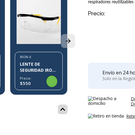
8%
respiradores reutilizable
Precio:
IRON-X
LENTE DE
SEGURIDAD IRON-
P
X IX10
Precio:
$1.554
$1.700
IRON-X
LENTE DE
SEGURIDAD IRON-
Envío en 24 ho
X IX07
Solo en la Regi
Precio:
$550
D
Do
Reti