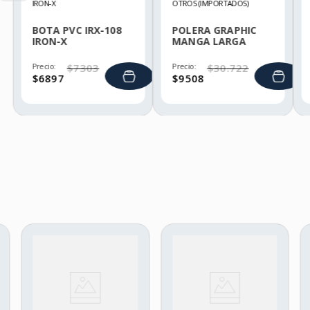
IRON-X
OTROS (IMPORTADOS)
BOTA PVC IRX-108
POLERA GRAPHIC
IRON-X
MANGA LARGA
HELLY HANSEN
Precio:
$
7303
Precio:
$
30
.
722
$
6897
$
9508