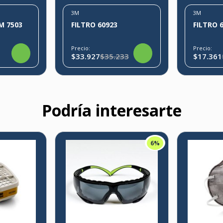
3M
3M
M 7503
FILTRO 60923
FILTRO 
Precio:
Precio:
$33.927
$35.233
$17.361
Podría interesarte
6%