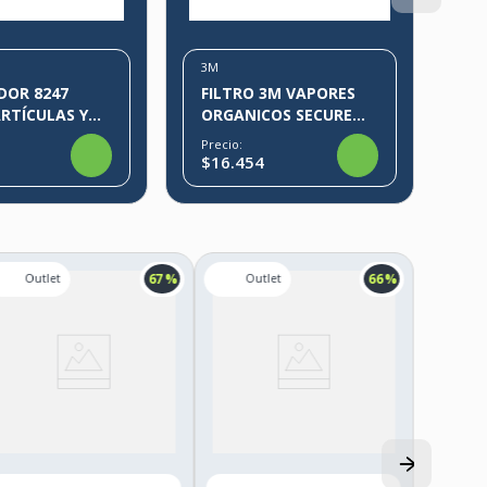
3M
DOR 8247
FILTRO 3M VAPORES
RTÍCULAS Y
ORGANICOS SECURE
E NIVELES
CLICK
Precio:
OS DE
$16.454
S ORGÁNICOS
67 %
66 %