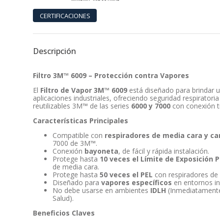
Descripción
Filtro 3M™ 6009 – Protección contra Vapores
El
Filtro de Vapor 3M™ 6009
está diseñado para brindar u
aplicaciones industriales, ofreciendo seguridad respirator
reutilizables 3M™ de las series
6000 y 7000
con conexión t
Características Principales
Compatible con
respiradores de media cara y c
7000 de 3M™.
Conexión
bayoneta
, de fácil y rápida instalación.
Protege hasta
10 veces el Límite de Exposición 
de media cara.
Protege hasta
50 veces el PEL
con respiradores de
Diseñado para
vapores específicos
en entornos in
No debe usarse en ambientes
IDLH
(Inmediatamente 
Salud).
Beneficios Claves