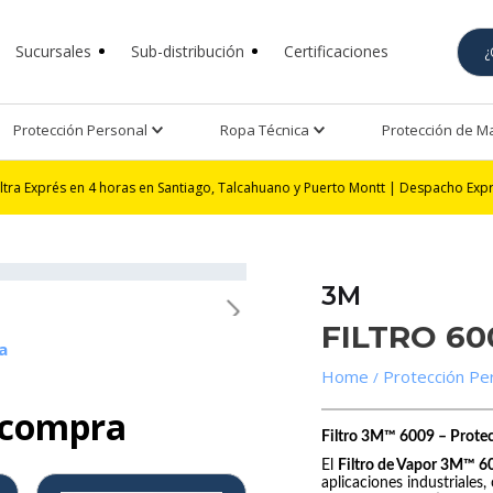
Sucursales
Sub-distribución
Certificaciones
Protección Personal
Ropa Técnica
Protección de 
en 4 horas en Santiago, Talcahuano y Puerto Montt | Despacho Exprés 24 horas
3M
FILTRO 60
a
Protección Pe
 compra
Filtro 3M™ 6009 – Prote
El
Filtro de Vapor 3M™ 6
aplicaciones industriales