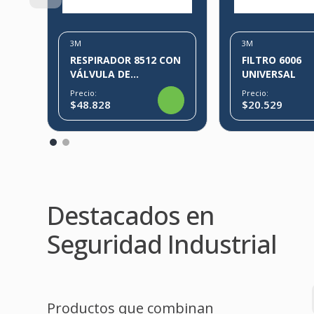
3M
3M
RESPIRADOR 8512 CON
FILTRO 6006
VÁLVULA DE
UNIVERSAL
EXHALACIÓN
Precio:
Precio:
$48.828
$20.529
Destacados en
Seguridad Industrial
Productos que combinan