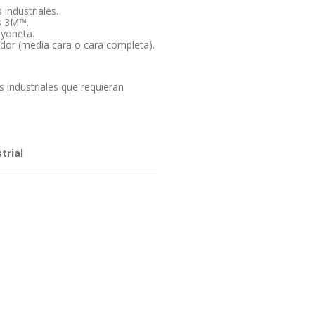
industriales.
s 3M™.
ayoneta.
ador (media cara o cara completa).
 industriales que requieran
trial