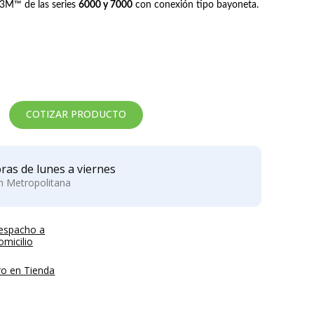
s 3M™ de las series
6000 y 7000
con conexión tipo bayoneta.
IRON-X
NOVAX
GUANTE IGX 500
GUANTE
ANTICORTE
DIELECTRICO DE
roducto no disponible
GOMA CLASE 0
Precio:
Precio:
NOVAX
$2.211
$42.905
COTIZAR PRODUCTO
ras de lunes a viernes
ón Metropolitana
espacho a
micilio
ro en Tienda