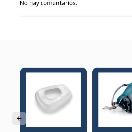
No hay comentarios.
2
A