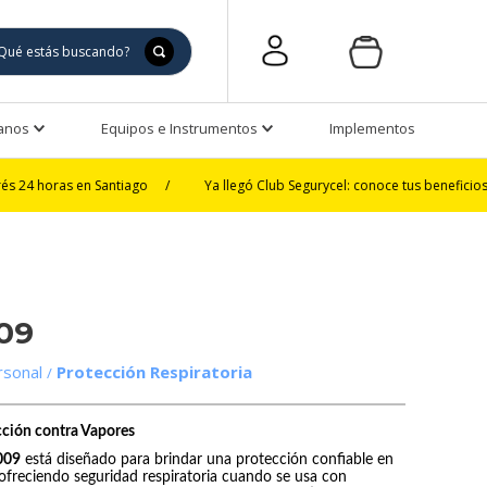
Manos
Equipos e Instrumentos
Implementos de Seguri
 en Santiago
/
Ya llegó Club Segurycel: conoce tus beneficios
/
3 
09
rsonal
Protección Respiratoria
cción contra Vapores
009
está diseñado para brindar una protección confiable en
, ofreciendo seguridad respiratoria cuando se usa con