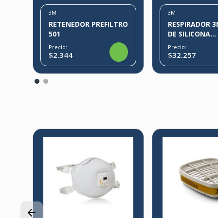
3M
3M
RETENEDOR PREFILTRO
RESPIRADOR 3
501
DE SILICONA
SUAVIZADA
Precio:
Precio:
$2.344
$32.257
3%