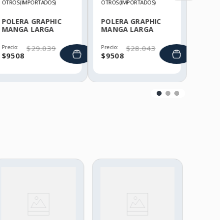
OTROS (IMPORTADOS)
OTROS (IMPORTADOS)
POLERA GRAPHIC
POLERA GRAPHIC
MANGA LARGA
MANGA LARGA
HELLY HANSEN
HELLY HANSEN
Precio:
$
29
.
039
Precio:
$
28
.
043
$
9508
$
9508
3M
RES
690