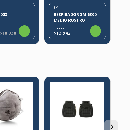
3M
6003
RESPIRADOR 3M 6300
MEDIO ROSTRO
Precio:
$18.038
$13.942
3M
FI
Pre
$3