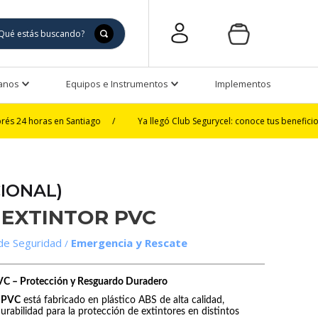
Manos
Equipos e Instrumentos
Implementos de Seguri
 en Santiago
/
Ya llegó Club Segurycel: conoce tus beneficios
/
3 
IONAL)
 EXTINTOR PVC
de Seguridad
Emergencia y Rescate
PVC – Protección y Resguardo Duradero
r PVC
está fabricado en plástico ABS de alta calidad,
durabilidad para la protección de extintores en distintos