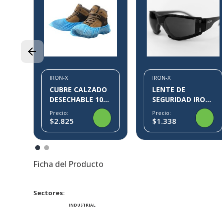
00
38
IRON-X
IRON-X
CUBRE CALZADO
LENTE DE
DESECHABLE 100
SEGURIDAD IRON-
PARES KLIN IRON-
X IX09
Precio:
Precio:
X
$2.825
$1.338
Ficha del Producto
Sectores
INDUSTRIAL