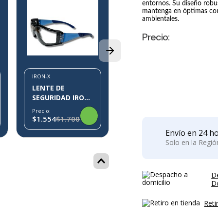
entornos. Su diseño robu
mantenga en óptimas cond
IRON-X
ambientales.
LENTE DE
SEGURIDAD IRON-
Precio:
X IX01
Precio:
$491
P
IRON-X
LENTE DE
SEGURIDAD IRON-
X IX10
Precio:
$1.554
$1.700
Envío en 24 ho
Solo en la Regi
D
Do
Reti