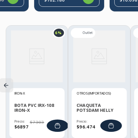
6 %
IRON-X
OTROS (IMPORTADOS)
BOTA PVC IRX-108
CHAQUETA
IRON-X
POTSDAM HELLY
HANSEN
Precio:
$
7303
Precio:
$
6897
$
96
.
474