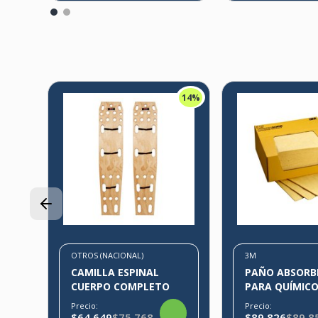
14%
OTROS (NACIONAL)
3M
CAMILLA ESPINAL
PAÑO ABSORB
CUERPO COMPLETO
PARA QUÍMIC
Precio:
Precio:
$64.649
$75.768
$89.826
$89.8