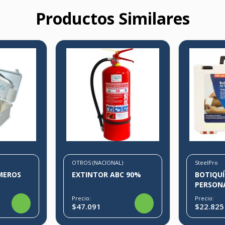
Productos Similares
OTROS (NACIONAL)
SteelPro
MEROS
EXTINTOR ABC 90%
BOTIQUÍ
PERSON
Precio:
Precio:
$47.091
$22.825