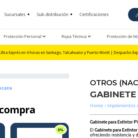
Sucursales
Sub-distribución
Certificaciones
Protección Personal
Ropa Técnica
Protección de 
en 4 horas en Santiago, Talcahuano y Puerto Montt | Despacho Exprés 24 horas
OTROS (NAC
scate
GABINETE
Implementos 
 compra
Gabinete para Extintor 
8%
El
Gabinete para Extinto
ofreciendo resistencia y 