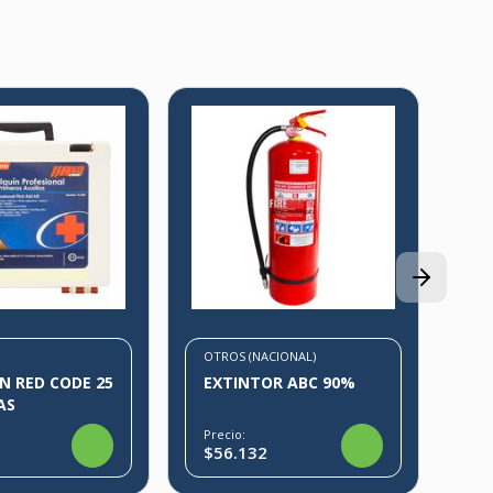
CR
KI
K3
Pre
$1
OTROS (NACIONAL)
N RED CODE 25
EXTINTOR ABC 90%
AS
Precio:
$56.132