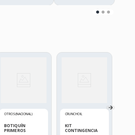
DRÄG
CAP
ESC
550
OTROS (NACIONAL)
CRUNCHOIL
BOTIQUÍN
KIT
PRIMEROS
CONTINGENCIA