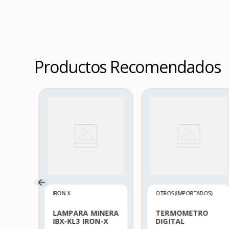
Productos Recomendados
C
K
IRON-X
OTROS (IMPORTADOS)
LAMPARA MINERA
TERMOMETRO
IBX-KL3 IRON-X
DIGITAL