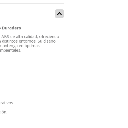
o Duradero
 ABS de alta calidad, ofreciendo
n distintos entornos. Su diseño
e mantenga en óptimas
ambientales.
rativos.
ión.