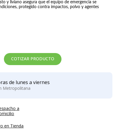
sto y liviano asegura que el equipo de emergencia se
iciones, protegido contra impactos, polvo y agentes
IRON-X
NOVAX
GUANTE IGX 500
GUANTE
ANTICORTE
DIELECTRICO DE
GOMA CLASE 0
Precio:
Precio:
NOVAX
$2.211
$42.905
roducto no disponible
COTIZAR PRODUCTO
ras de lunes a viernes
ón Metropolitana
espacho a
micilio
ro en Tienda