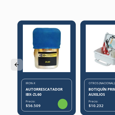
AL
IRON-X
OTROS (NACIONAL)
AUTORRESCATADOR
BOTIQUÍN PRI
IBX-ZL60
AUXILIOS
Precio:
Precio:
$56.509
$10.232