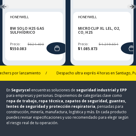
HONEYWELL
HONEYWELL
BW SOLO H2S GAS
MICROCLIP XL LEL, O2,
SULFHÍDRICO
CO, H2S
Precio:
$
621
.
400
Precio:
$
1
.
219
.
651
$
550
.
083
$
1
.
085
.
873
rs por lanzamiento
/
Despacho ultra exprés 4 horas en Santiago, Puerto
En
Segurycel
encuentras soluciones de
seguridad industrial y EPP
para empresas y personas. Disponemos de categorías clave como
ropa de trabajo, ropa técnica, zapatos de seguridad, guantes,
lentes de seguridad y protección respiratoria
, pensadas para
construcción, minería, manufactura, logística y más. En cada producto
puedes revisar especificaciones y uso recomendado para elegir según
el riesgo real de tu operación.