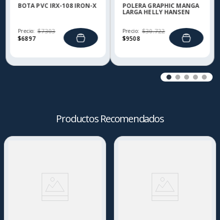
BOTA PVC IRX-108 IRON-X
POLERA GRAPHIC MANGA
LARGA HELLY HANSEN
Precio:
$
7303
Precio:
$
30
.
722
$
6897
$
9508
Productos Recomendados