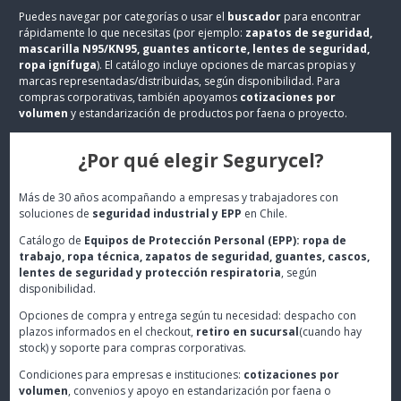
Puedes navegar por categorías o usar el
buscador
para encontrar
rápidamente lo que necesitas (por ejemplo:
zapatos de seguridad,
mascarilla N95/KN95, guantes anticorte, lentes de seguridad,
ropa ignífuga
). El catálogo incluye opciones de marcas propias y
marcas representadas/distribuidas, según disponibilidad. Para
compras corporativas, también apoyamos
cotizaciones por
volumen
y estandarización de productos por faena o proyecto.
¿Por qué elegir Segurycel?
Más de 30 años acompañando a empresas y trabajadores con
soluciones de
seguridad industrial y EPP
en Chile.
Catálogo de
Equipos de Protección Personal (EPP): ropa de
trabajo, ropa técnica, zapatos de seguridad, guantes, cascos,
lentes de seguridad y protección respiratoria
, según
disponibilidad.
Opciones de compra y entrega según tu necesidad: despacho con
plazos informados en el checkout,
retiro en sucursal
(cuando hay
stock) y soporte para compras corporativas.
Condiciones para empresas e instituciones:
cotizaciones por
volumen
, convenios y apoyo en estandarización por faena o