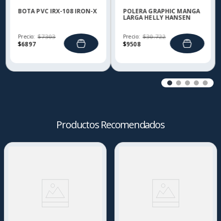
BOTA PVC IRX-108 IRON-X
POLERA GRAPHIC MANGA
LARGA HELLY HANSEN
Precio:
$
7303
Precio:
$
30
.
722
$
6897
$
9508
Productos Recomendados