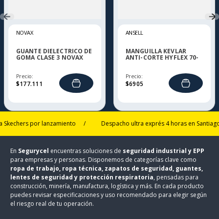
NOVAX
ANSELL
GUANTE DIELECTRICO DE
MANGUILLA KEVLAR
GOMA CLASE 3 NOVAX
ANTI-CORTE HYFLEX 70-
118
Precio:
Precio:
$
177
.
111
$
6905
chers por lanzamiento
/
Despacho ultra exprés 4 horas en Santiago, Pu
En
Segurycel
encuentras soluciones de
seguridad industrial y EPP
para empresas y personas. Disponemos de categorías clave como
ropa de trabajo, ropa técnica, zapatos de seguridad, guantes,
lentes de seguridad y protección respiratoria
, pensadas para
construcción, minería, manufactura, logística y más. En cada producto
puedes revisar especificaciones y uso recomendado para elegir según
el riesgo real de tu operación.