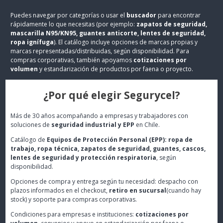
Puedes navegar por categorías o usar el
buscador
para encontrar
rápidamente lo que necesitas (por ejemplo:
zapatos de seguridad,
mascarilla N95/KN95, guantes anticorte, lentes de seguridad,
ropa ignífuga
). El catálogo incluye opciones de marcas propias y
marcas representadas/distribuidas, según disponibilidad. Para
compras corporativas, también apoyamos
cotizaciones por
volumen
y estandarización de productos por faena o proyecto.
¿Por qué elegir Segurycel?
Más de 30 años acompañando a empresas y trabajadores con
soluciones de
seguridad industrial y EPP
en Chile.
Catálogo de
Equipos de Protección Personal (EPP): ropa de
trabajo, ropa técnica, zapatos de seguridad, guantes, cascos,
lentes de seguridad y protección respiratoria
, según
disponibilidad.
Opciones de compra y entrega según tu necesidad: despacho con
plazos informados en el checkout,
retiro en sucursal
(cuando hay
stock) y soporte para compras corporativas.
Condiciones para empresas e instituciones:
cotizaciones por