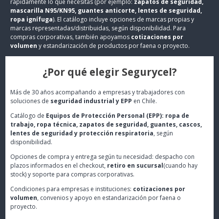
rápidamente lo que necesitas (por ejemplo:
zapatos de seguridad,
mascarilla N95/KN95, guantes anticorte, lentes de seguridad,
ropa ignífuga
). El catálogo incluye opciones de marcas propias y
marcas representadas/distribuidas, según disponibilidad. Para
compras corporativas, también apoyamos
cotizaciones por
volumen
y estandarización de productos por faena o proyecto.
¿Por qué elegir Segurycel?
Más de 30 años acompañando a empresas y trabajadores con
soluciones de
seguridad industrial y EPP
en Chile.
Catálogo de
Equipos de Protección Personal (EPP): ropa de
trabajo, ropa técnica, zapatos de seguridad, guantes, cascos,
lentes de seguridad y protección respiratoria
, según
disponibilidad.
Opciones de compra y entrega según tu necesidad: despacho con
plazos informados en el checkout,
retiro en sucursal
(cuando hay
stock) y soporte para compras corporativas.
Condiciones para empresas e instituciones:
cotizaciones por
volumen
, convenios y apoyo en estandarización por faena o
proyecto.