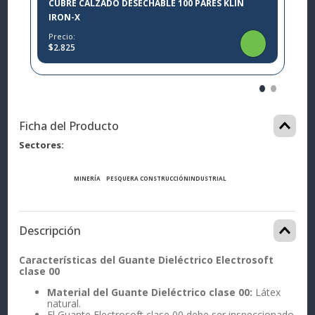
CUBRE CALZADO DESECHABLE 100 PARES KLIN
IRON-X
Precio:
$2.825
Ficha del Producto
Sectores
MINERÍA
PESQUERA
CONSTRUCCIÓN
INDUSTRIAL
Descripción
Características del Guante Dieléctrico Electrosoft
clase 00
Material del Guante Dieléctrico clase 00:
Látex
natural.
El Guante Electrosoft clase 00 debe ser inspeccionado