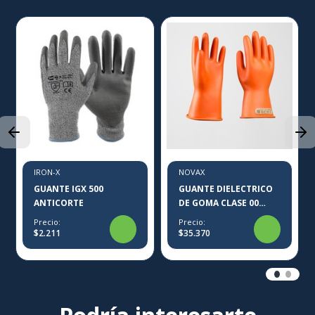
IRON-X
NOVAX
GUANTE IGX 500
GUANTE DIELECTRICO
ANTICORTE
DE GOMA CLASE 00
NOVAX
Precio:
Precio:
$2.211
$35.370