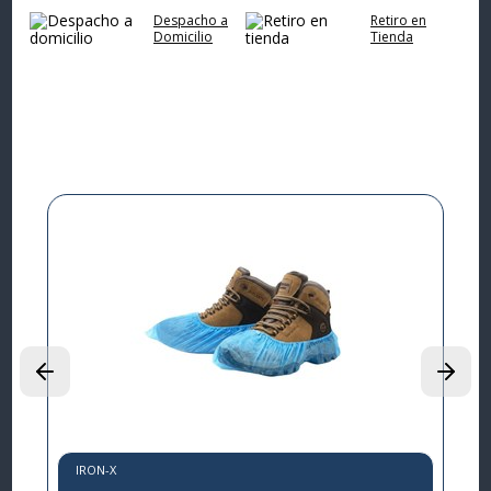
Despacho a
Retiro en
Domicilio
Tienda
Complementa tu
compra
9%
I
L
P
$
IRON-X