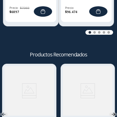
Precio:
$
7303
Precio:
$
6897
$
96
.
474
Productos Recomendados