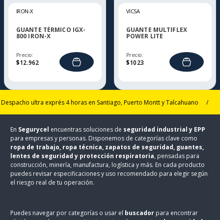
IRON-X
VICSA
GUANTE TÉRMICO IGX-
GUANTE MULTIFLEX
800 IRON-X
POWER LITE
Precio:
Precio:
$
12
.
962
$
1023
cho ultra exprés 4 horas en Santiago, Puerto Montt y Talcahuano
/
15% 
En
Segurycel
encuentras soluciones de
seguridad industrial y EPP
para empresas y personas. Disponemos de categorías clave como
ropa de trabajo, ropa técnica, zapatos de seguridad, guantes,
lentes de seguridad y protección respiratoria
, pensadas para
construcción, minería, manufactura, logística y más. En cada producto
puedes revisar especificaciones y uso recomendado para elegir según
el riesgo real de tu operación.
Puedes navegar por categorías o usar el
buscador
para encontrar