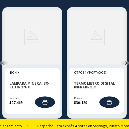
IRON-X
OTROS (IMPORTADOS)
LAMPARA MINERA IBX-
TERMOMETRO DIGITAL
KL3 IRON-X
INFRARROJO
Precio:
Precio:
$
27
.
469
$
30
.
120
zamiento
/
Despacho ultra exprés 4 horas en Santiago, Puerto Montt y T