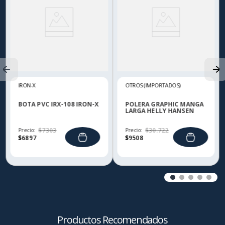
IRON-X
OTROS (IMPORTADOS)
BOTA PVC IRX-108 IRON-X
POLERA GRAPHIC MANGA
LARGA HELLY HANSEN
Precio:
$
7303
Precio:
$
30
.
722
$
6897
$
9508
Productos Recomendados