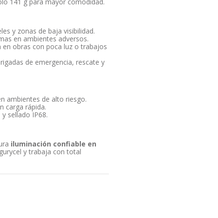
solo 141 g para mayor comodidad.
les y zonas de baja visibilidad.
formas en ambientes adversos.
ma en obras con poca luz o trabajos
brigadas de emergencia, rescate y
en ambientes de alto riesgo.
on carga rápida.
a y sellado IP68.
ura
iluminación confiable en
gurycel y trabaja con total