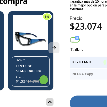
 compra
garantiza
más de 15 hora
en la mejor opción para
j
extremas
.
8%
Precio:
$
23
.
074
IRON-X
SOBRELENTE
0
IRON-X IX-05
Precio:
$1.119
IRON-X
KL2.8 LM-B
LENTE DE
SEGURIDAD IRON-
NEGRA Copy
X IX10
Precio:
$1.554
$1.700