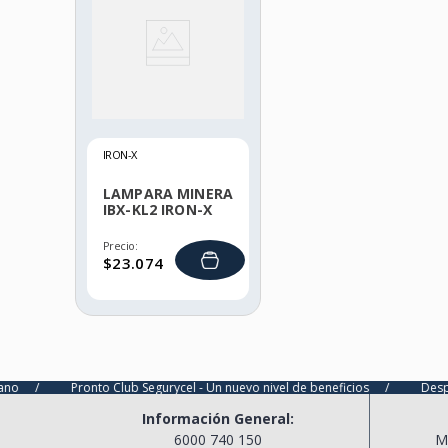
IRON-X
LAMPARA MINERA
IBX-KL2 IRON-X
Precio:
$
23
.
074
Pronto Club Segurycel - Un nuevo nivel de beneficios
/
Despacho ultra 
Información General:
6000 740 150
M