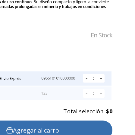
s de uso continuo
. Su diseño compacto y ligero la convierte
ornadas prolongadas en minería y trabajos en condiciones
En Stock
IRON-X
NOVAX
GUANTE IGX 500
GUANTE
ANTICORTE
DIELECTRICO DE
GOMA CLASE 0
Precio:
Precio:
NOVAX
$2.211
$42.905
0966101010000000
Envío Exprés
－
＋
123
－
＋
Total selección:
$0
Agregar al carro