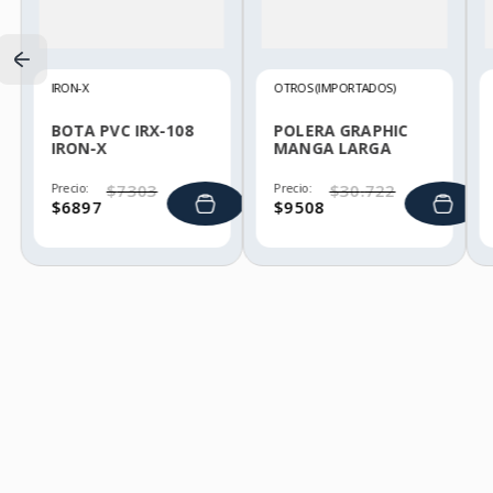
IRON-X
OTROS (IMPORTADOS)
BOTA PVC IRX-108
POLERA GRAPHIC
IRON-X
MANGA LARGA
HELLY HANSEN
Precio:
$
7303
Precio:
$
30
.
722
$
6897
$
9508