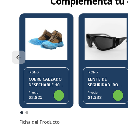
Complementa tu
9%
CO
71
IRON-X
IRON-X
CUBRE CALZADO
LENTE DE
DESECHABLE 100
SEGURIDAD IRON-
PARES KLIN IRON-
X IX09
Precio:
Precio:
X
$2.825
$1.338
Ficha del Producto