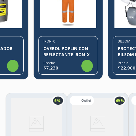
IRON-X
BILSOM
TADOR
OVEROL POPLIN CON
PROTEC
REFLECTANTE IRON-X
BILSOM 
Precio:
Precio:
$7.230
$22.900
6 %
69 %