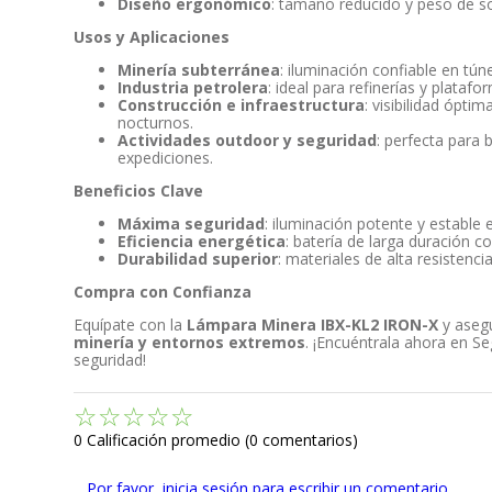
Diseño ergonómico
: tamaño reducido y peso de 
Usos y Aplicaciones
Minería subterránea
: iluminación confiable en túne
Industria petrolera
: ideal para refinerías y plata
Construcción e infraestructura
: visibilidad ópti
nocturnos.
Actividades outdoor y seguridad
: perfecta para 
expediciones.
Beneficios Clave
Máxima seguridad
: iluminación potente y estable 
Eficiencia energética
: batería de larga duración c
Durabilidad superior
: materiales de alta resistenci
Compra con Confianza
Equípate con la
Lámpara Minera IBX-KL2 IRON-X
y aseg
minería y entornos extremos
. ¡Encuéntrala ahora en Se
seguridad!
☆
☆
☆
☆
☆
0 Calificación promedio
(0 comentarios)
Por favor, inicia sesión para escribir un comentario.