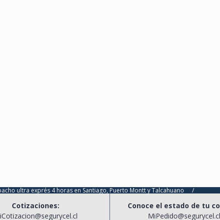
exprés 4 horas en Santiago, Puerto Montt y Talcahuano
/
Cotizaciones:
Conoce el estado de tu c
iCotizacion@segurycel.cl
MiPedido@segurycel.c