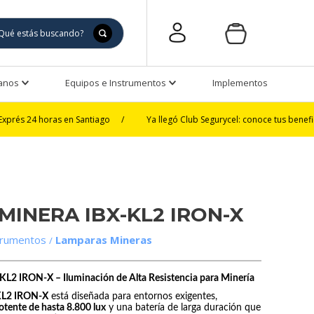
Manos
Equipos e Instrumentos
Implementos de Seguri
oras en Santiago
/
Ya llegó Club Segurycel: conoce tus beneficios
/
MINERA IBX-KL2 IRON-X
trumentos
Lamparas Mineras
 IRON-X – Iluminación de Alta Resistencia para Minería
KL2 IRON-X
está diseñada para entornos exigentes,
otente de hasta 8.800 lux
y una batería de larga duración que