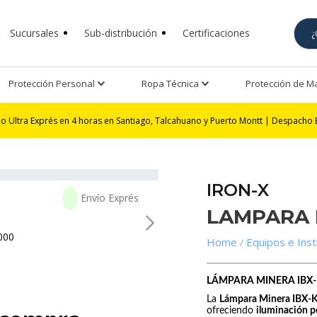
Sucursales
Sub-distribución
Certificaciones
Protección Personal
Ropa Técnica
Protección de 
és en 4 horas en Santiago, Talcahuano y Puerto Montt | Despacho Exprés 24 h
IRON-X
LAMPARA 
Equipos e Ins
LÁMPARA MINERA IBX-KL2
La
Lámpara Minera IBX-
ofreciendo
iluminación p