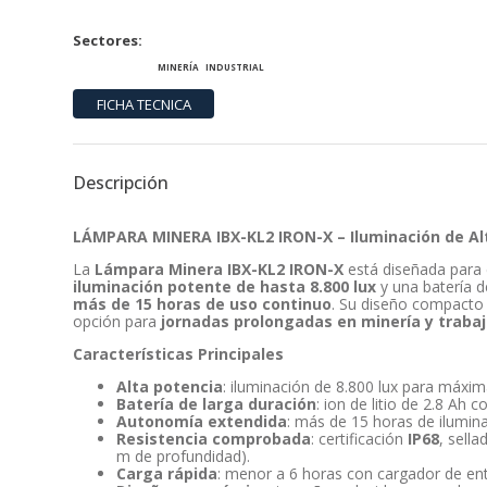
Sectores
MINERÍA
INDUSTRIAL
Descripción
LÁMPARA MINERA IBX-KL2 IRON-X – Iluminación de Alt
La
Lámpara Minera IBX-KL2 IRON-X
está diseñada para 
iluminación potente de hasta 8.800 lux
y una batería d
más de 15 horas de uso continuo
. Su diseño compacto y
opción para
jornadas prolongadas en minería y traba
Características Principales
Alta potencia
: iluminación de 8.800 lux para máxim
Batería de larga duración
: ion de litio de 2.8 Ah 
Autonomía extendida
: más de 15 horas de ilumin
Resistencia comprobada
: certificación
IP68
, sell
m de profundidad).
Carga rápida
: menor a 6 horas con cargador de en