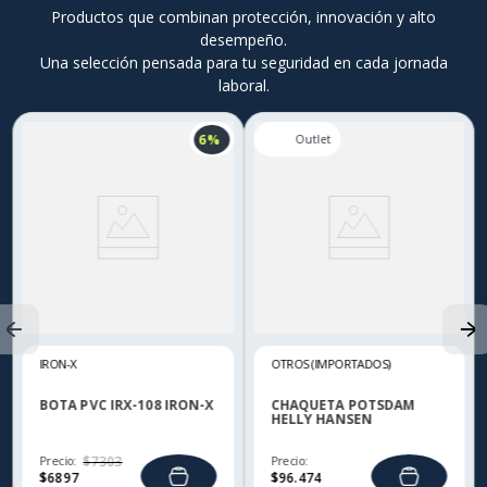
Productos que combinan protección, innovación y alto
desempeño.
Una selección pensada para tu seguridad en cada jornada
laboral.
6 %
IRON-X
OTROS (IMPORTADOS)
BOTA PVC IRX-108 IRON-X
CHAQUETA POTSDAM
HELLY HANSEN
Precio:
$
7303
Precio:
$
6897
$
96
.
474