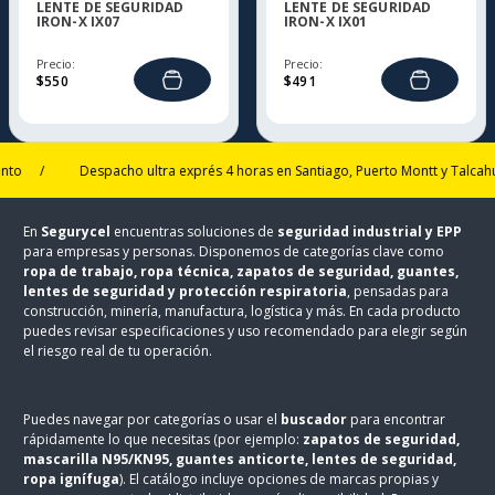
LENTE DE SEGURIDAD
LENTE DE SEGURIDAD
IRON-X IX07
IRON-X IX01
Precio:
Precio:
$
550
$
491
/
Despacho ultra exprés 4 horas en Santiago, Puerto Montt y Talcahuano
En
Segurycel
encuentras soluciones de
seguridad industrial y EPP
para empresas y personas. Disponemos de categorías clave como
ropa de trabajo, ropa técnica, zapatos de seguridad, guantes,
lentes de seguridad y protección respiratoria
, pensadas para
construcción, minería, manufactura, logística y más. En cada producto
puedes revisar especificaciones y uso recomendado para elegir según
el riesgo real de tu operación.
Puedes navegar por categorías o usar el
buscador
para encontrar
rápidamente lo que necesitas (por ejemplo:
zapatos de seguridad,
mascarilla N95/KN95, guantes anticorte, lentes de seguridad,
ropa ignífuga
). El catálogo incluye opciones de marcas propias y