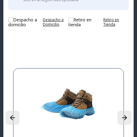
Despacho a
Retiro en
Domicilio
Tienda
Complementa tu
compra
9%
I
L
P
$