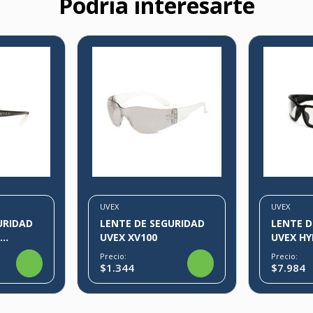
Podría interesarte
UVEX
UVEX
URIDAD
LENTE DE SEGURIDAD
LENTE D
X
UVEX XV100
UVEX H
Precio:
Precio:
$1.344
$7.984