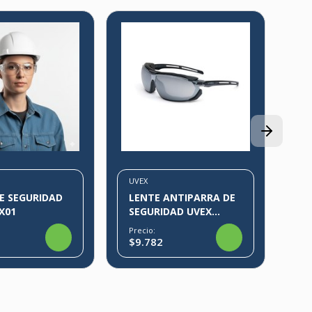
MS
LE
C
Pre
$7
UVEX
E SEGURIDAD
LENTE ANTIPARRA DE
IX01
SEGURIDAD UVEX
TIRADE
Precio:
$9.782