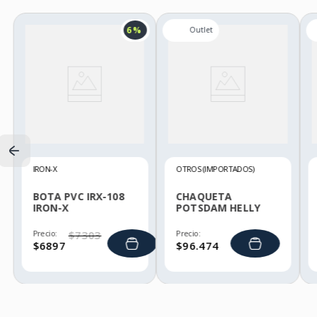
6 %
IRON-X
OTROS (IMPORTADOS)
BOTA PVC IRX-108
CHAQUETA
IRON-X
POTSDAM HELLY
HANSEN
Precio:
$
7303
Precio:
$
6897
$
96
.
474