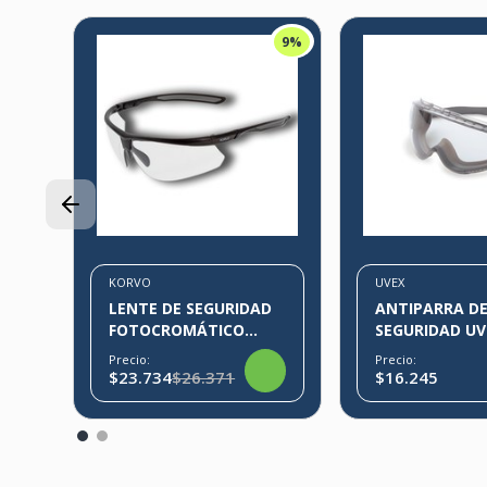
9%
E
KORVO
UVEX
LENTE DE SEGURIDAD
ANTIPARRA D
FOTOCROMÁTICO
SEGURIDAD UV
KORVO
STEALTH
Precio:
Precio:
$23.734
$26.371
$16.245