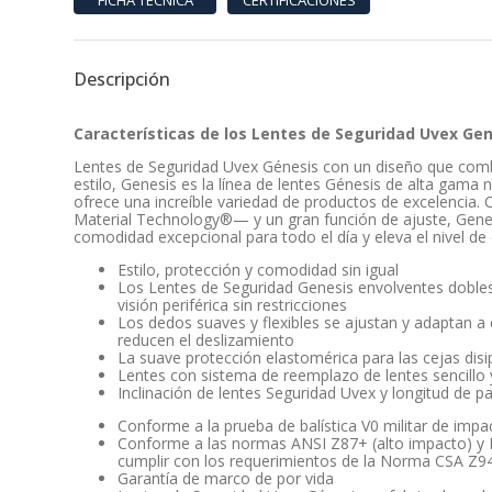
Descripción
Características de los Lentes de Seguridad Uvex Ge
Lentes de Seguridad Uvex Génesis con un diseño que com
estilo, Genesis es la línea de lentes Génesis de alta gam
ofrece una increíble variedad de productos de excelencia
Material Technology®— y un gran función de ajuste, Genes
comodidad excepcional para todo el día y eleva el nivel de
Estilo, protección y comodidad sin igual
Los Lentes de Seguridad Genesis envolventes dobles
visión periférica sin restricciones
Los dedos suaves y flexibles se ajustan y adaptan a ca
reducen el deslizamiento
La suave protección elastomérica para las cejas disi
Lentes con sistema de reemplazo de lentes sencill
Inclinación de lentes Seguridad Uvex y longitud de pat
Conforme a la prueba de balística V0 militar de impa
Conforme a las normas ANSI Z87+ (alto impacto) y
cumplir con los requerimientos de la Norma CSA Z9
Garantía de marco de por vida