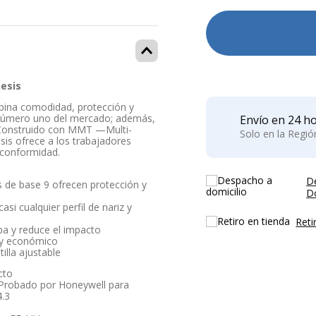
nesis
bina comodidad, protección y
a número uno del mercado; además,
Envío en 24 ho
. Construido con MMT —Multi-
Solo en la Regi
is ofrece a los trabajadores
 conformidad.
D
 de base 9 ofrecen protección y
Do
si cualquier perfil de nariz y
Reti
pa y reduce el impacto
o y económico
illa ajustable
cto
 Probado por Honeywell para
4.3