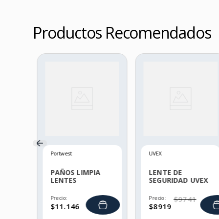
Productos Recomendados
NTE
K
Portwest
UVEX
PAÑOS LIMPIA
LENTE DE
LENTES
SEGURIDAD UVEX
GENESIS
Precio:
Precio:
$
9741
$
11
.
146
$
8919