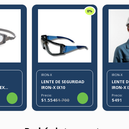
8%
IRON-X
IRON-X
E
LENTE DE SEGURIDAD
LENTE D
EX
IRON-X IX10
IRON-X 
Precio:
Precio:
$1.554
$1.700
$491