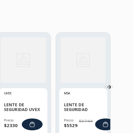
3M
LEN
SEG
VIR
Precio
$
89
UVEX
MSA
LENTE DE
LENTE DE
SEGURIDAD UVEX
SEGURIDAD
XV100
SKYLIGHT
Precio:
Precio:
$
5744
$
2330
$
5529