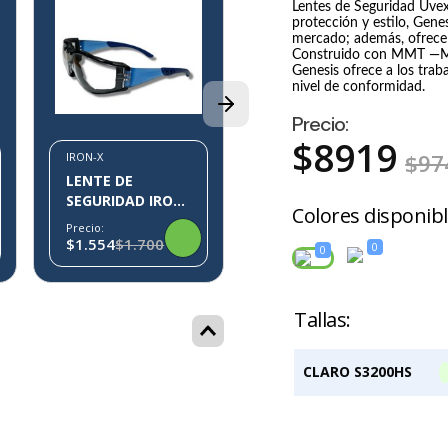
Lentes de Seguridad Uve
protección y estilo, Gene
IRON-X
mercado; además, ofrece 
LENTE DE
Construido con MMT —Mul
SEGURIDAD IRON-
Genesis ofrece a los trab
nivel de conformidad.
X IX01
Precio:
$491
Precio:
$
8919
$
97
IRON-X
LENTE DE
SEGURIDAD IRON-
Colores disponib
X IX10
Precio:
$1.554
$1.700
0
0
ESPRESSO
CLARO
CLARO S3200HS