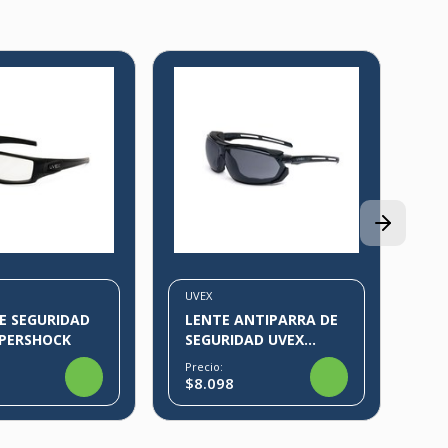
UV
LE
UV
Pre
$4
UVEX
E SEGURIDAD
LENTE ANTIPARRA DE
YPERSHOCK
SEGURIDAD UVEX
TIRADE
Precio:
$8.098