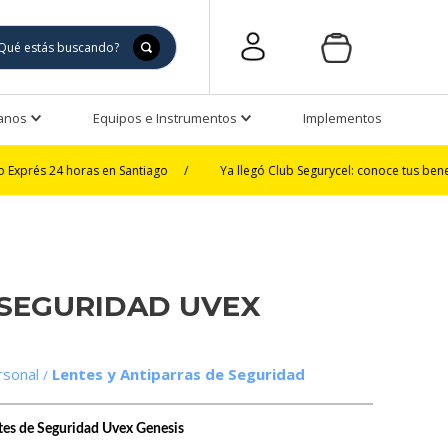
Manos
Equipos e Instrumentos
Implementos de Seguri
horas en Santiago
/
Ya llegó Club Segurycel: conoce tus beneficios
/
 SEGURIDAD UVEX
rsonal
Lentes y Antiparras de Seguridad
ntes de Seguridad Uvex Genesis