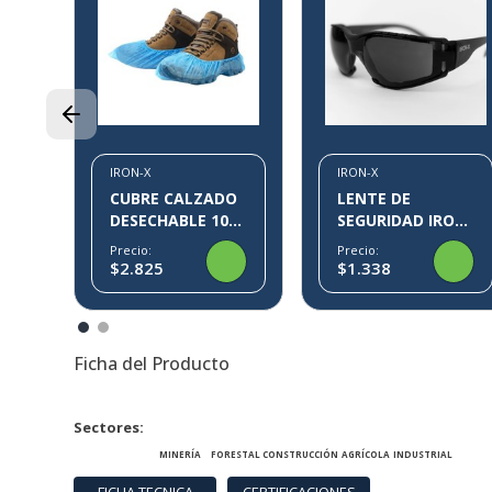
00
38
IRON-X
IRON-X
CUBRE CALZADO
LENTE DE
DESECHABLE 100
SEGURIDAD IRON-
PARES KLIN IRON-
X IX09
Precio:
Precio:
X
$2.825
$1.338
Ficha del Producto
Sectores
MINERÍA
FORESTAL
CONSTRUCCIÓN
AGRÍCOLA
INDUSTRIAL