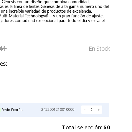
x Génesis con un diseño que combina comodidad,
sis es la línea de lentes Génesis de alta gama número uno del
IRON-X
NOVAX
una increíble variedad de productos de excelencia.
GUANTE IGX 500
GUANTE
ti-Material Technology®— y un gran función de ajuste,
ANTICORTE
DIELECTRICO DE
ajadores comodidad excepcional para todo el día y eleva el
GOMA CLASE 0
Precio:
Precio:
NOVAX
$2.211
$42.905
41
En Stock
les
2452001210010000
Envío Exprés
－
＋
Total selección:
$0