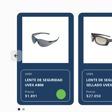
ES
UVEX
UVEX
LENTE DE SEGURIDAD
LENTE DE SEG
UVEX A806
SELLADO UVE
LIVEWIRE
Precio:
Precio:
$1.891
$27.050