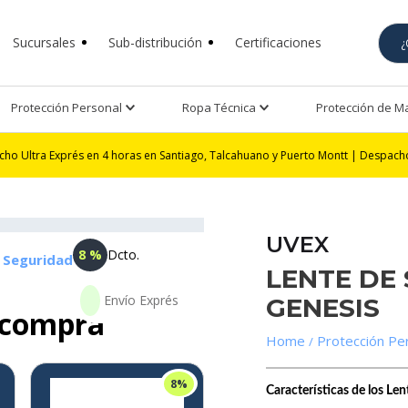
Sucursales
Sub-distribución
Certificaciones
Protección Personal
Ropa Técnica
Protección de 
prés en 4 horas en Santiago, Talcahuano y Puerto Montt | Despacho Exprés 24 
UVEX
8 %
Dcto.
e Seguridad
LENTE DE
GENESIS
 compra
Protección Pe
8%
Características de los Le