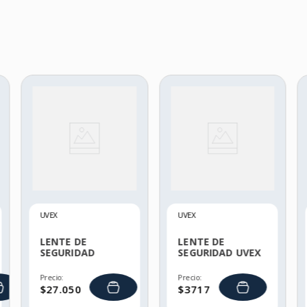
UVEX
UVEX
LENTE DE
LENTE DE
SEGURIDAD
SEGURIDAD UVEX
SELLADO UVEX
FLASHBACK
LIVEWIRE
Precio:
Precio:
$
27
.
050
$
3717