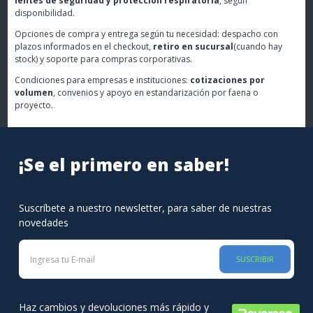
lentes de seguridad y protección respiratoria
, según
disponibilidad.
Opciones de compra y entrega según tu necesidad: despacho con
plazos informados en el checkout,
retiro en sucursal
(cuando hay
stock) y soporte para compras corporativas.
Condiciones para empresas e instituciones:
cotizaciones por
volumen
, convenios y apoyo en estandarización por faena o
proyecto.
¡Se el primero en saber!
Suscríbete a nuestro newsletter, para saber de nuestras
novedades
SUSCRIBIR
Haz cambios y devoluciones más rápido y