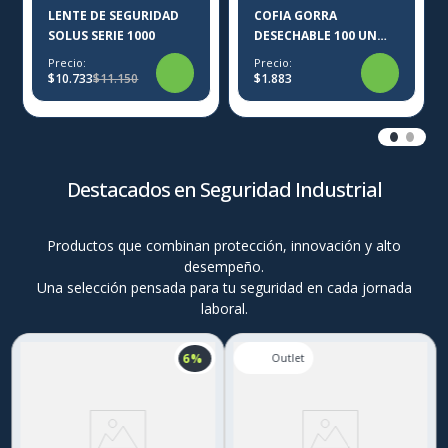
LENTE DE SEGURIDAD
COFIA GORRA
SOLUS SERIE 1000
DESECHABLE 100 UN
KLIN IRON-X
Precio:
Precio:
$10.733
$11.150
$1.883
Destacados en Seguridad Industrial
Productos que combinan protección, innovación y alto
desempeño.
Una selección pensada para tu seguridad en cada jornada
laboral.
6 %