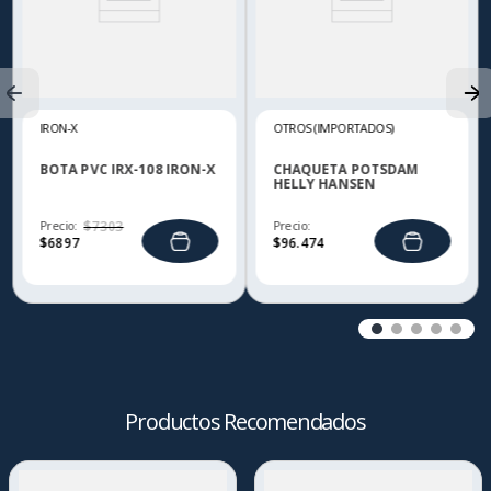
IRON-X
OTROS (IMPORTADOS)
BOTA PVC IRX-108 IRON-X
CHAQUETA POTSDAM
HELLY HANSEN
Precio:
$
7303
Precio:
$
6897
$
96
.
474
Productos Recomendados