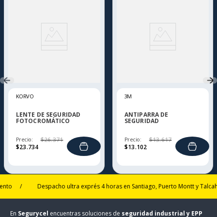
KORVO
3M
LENTE DE SEGURIDAD
ANTIPARRA DE
FOTOCROMÁTICO
SEGURIDAD
KORVO
GOGGLEGEAR 3M
Precio:
$
26
.
371
Precio:
$
13
.
617
$
23
.
734
$
13
.
102
/
Despacho ultra exprés 4 horas en Santiago, Puerto Montt y Talcahuano
En
Segurycel
encuentras soluciones de
seguridad industrial y EPP