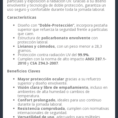
partículas y exposición a radiación UV. Gracias a su diseño
envolvente y tecnología de doble protección, garantiza un
uso seguro y confortable durante toda la jornada laboral.
Características
Diseño con
“Doble-Protección”
, incorpora pestaña
superior que refuerza la seguridad frente a partículas
que caen.
Estructura de
policarbonato envolvente
con
protección lateral.
Livianos y cómodos
, con un peso menor a 28,3
gramos.
Protección contra radiación UV del
99.9%
.
Cumplen con la norma de alto impacto
ANSI Z87.1-
2010
y
CSA Z94.3-2007
.
Beneficios Claves
Mayor protección ocular
gracias a su refuerzo
superior y diseño envolvente.
Visión clara y libre de empañamiento
, incluso en
ambientes de alta humedad o cambios de
temperatura.
Confort prolongado
, ideales para uso continuo
durante la jornada laboral.
Resistencia comprobada
, cumplen con normativas
internacionales de seguridad.
Versatilidad de uso
, adecuados para múltiples