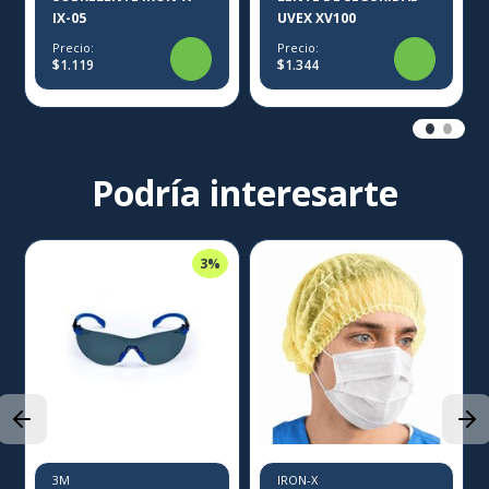
IX-05
UVEX XV100
Precio:
Precio:
$1.119
$1.344
Podría interesarte
3%
3M
IRON-X