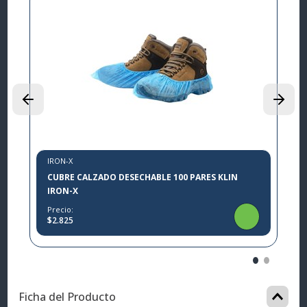
I
L
P
$
IRON-X
CUBRE CALZADO DESECHABLE 100 PARES KLIN
IRON-X
Precio:
$2.825
Ficha del Producto