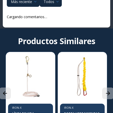
Más reciente
Todos
Cargando comentarios…
Productos Similares
IRON-X
IRON-X