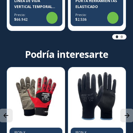
LÍNEA DE VIDA
PORTA HERRAMIENTAS
VERTICAL TEMPORAL
ELASTICADO
PLOMO IRON-X
Precio:
Precio:
$66.942
$2.536
Podría interesarte
IRON-X
IRON-X