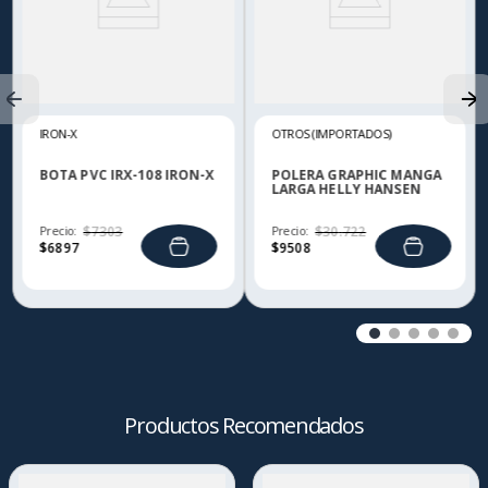
IRON-X
OTROS (IMPORTADOS)
BOTA PVC IRX-108 IRON-X
POLERA GRAPHIC MANGA
LARGA HELLY HANSEN
Precio:
$
7303
Precio:
$
30
.
722
$
6897
$
9508
Productos Recomendados