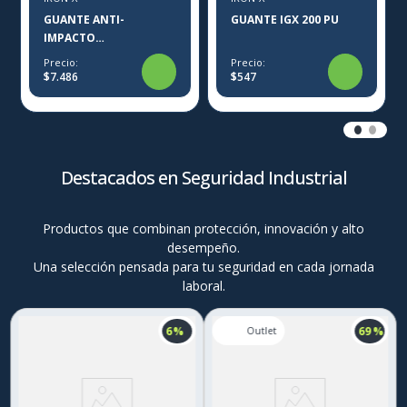
GUANTE ANTI-
GUANTE IGX 200 PU
IMPACTO
ANTIVIBRACIÓN IGX-
Precio:
Precio:
260 IRON-X
$7.486
$547
Destacados en Seguridad Industrial
Productos que combinan protección, innovación y alto
desempeño.
Una selección pensada para tu seguridad en cada jornada
laboral.
6 %
69 %