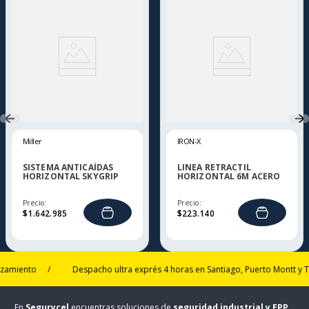
Miller
IRON-X
SISTEMA ANTICAÍDAS
LINEA RETRACTIL
HORIZONTAL SKYGRIP
HORIZONTAL 6M ACERO
GALVANIZADO
Precio:
Precio:
$
1
.
642
.
985
$
223
.
140
to
/
Despacho ultra exprés 4 horas en Santiago, Puerto Montt y Talcahu
En
Segurycel
encuentras soluciones de
seguridad industrial y EPP