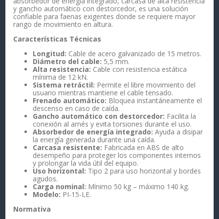
absorbedor de energía integrado, carcasa de alta resistencia
y gancho automático con destorcedor, es una solución
confiable para faenas exigentes donde se requiere mayor
rango de movimiento en altura.
Características Técnicas
Longitud:
Cable de acero galvanizado de 15 metros.
Diámetro del cable:
5,5 mm.
Alta resistencia:
Cable con resistencia estática
mínima de 12 kN.
Sistema retráctil:
Permite el libre movimiento del
usuario mientras mantiene el cable tensado.
Frenado automático:
Bloquea instantáneamente el
descenso en caso de caída.
Gancho automático con destorcedor:
Facilita la
conexión al arnés y evita torsiones durante el uso.
Absorbedor de energía integrado:
Ayuda a disipar
la energía generada durante una caída.
Carcasa resistente:
Fabricada en ABS de alto
desempeño para proteger los componentes internos
y prolongar la vida útil del equipo.
Uso horizontal:
Tipo 2 para uso horizontal y bordes
agudos.
Carga nominal:
Mínimo 50 kg – máximo 140 kg.
Modelo:
PI-15-LE.
Normativa