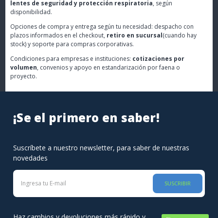
lentes de seguridad y protección respiratoria
, según
disponibilidad.
Opciones de compra y entrega según tu necesidad: despacho con
plazos informados en el checkout,
retiro en sucursal
(cuando hay
stock) y soporte para compras corporativas.
Condiciones para empresas e instituciones:
cotizaciones por
volumen
, convenios y apoyo en estandarización por faena o
proyecto.
¡Se el primero en saber!
Suscríbete a nuestro newsletter, para saber de nuestras
novedades
SUSCRIBIR
Haz cambios y devoluciones más rápido y