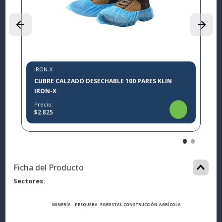
P
$
IRON-X
CUBRE CALZADO DESECHABLE 100 PARES KLIN
IRON-X
Precio:
$2.825
Ficha del Producto
Sectores
MINERÍA
PESQUERA
FORESTAL
CONSTRUCCIÓN
AGRÍCOLA