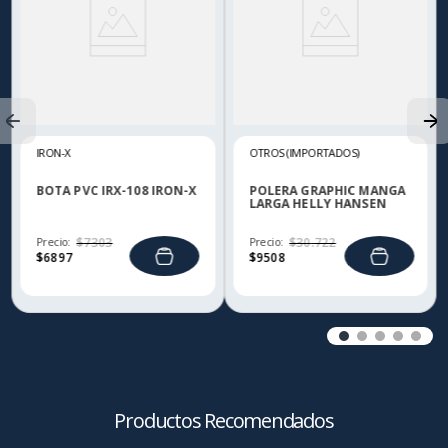
IRON-X
OTROS (IMPORTADOS)
BOTA PVC IRX-108 IRON-X
POLERA GRAPHIC MANGA
LARGA HELLY HANSEN
Precio:
$
7303
Precio:
$
30
.
722
$
6897
$
9508
Productos Recomendados