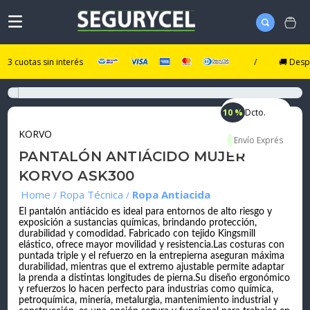
otas sin interés
/
🚚 Despacho U
10 %
Dcto.
KORVO
PANTALÓN ANTIÁCIDO MUJER
KORVO ASK300
Ropa Técnica
Ropa Antiacida
El pantalón antiácido es ideal para entornos de alto riesgo y
exposición a sustancias químicas, brindando protección,
durabilidad y comodidad. Fabricado con tejido Kingsmill
elástico, ofrece mayor movilidad y resistencia.Las costuras con
puntada triple y el refuerzo en la entrepierna aseguran máxima
durabilidad, mientras que el extremo ajustable permite adaptar
la prenda a distintas longitudes de pierna.Su diseño ergonómico
y refuerzos lo hacen perfecto para industrias como química,
petroquímica, minería, metalurgia, mantenimiento industrial y