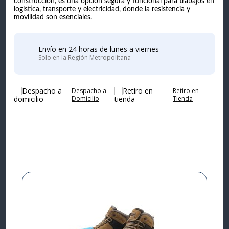
construcción, es una opción segura y funcional para trabajos en
logística, transporte y electricidad, donde la resistencia y
movilidad son esenciales.
Envío en 24 horas de lunes a viernes
Solo en la Región Metropolitana
Despacho a
Retiro en
Domicilio
Tienda
Complementa tu
compra
I
L