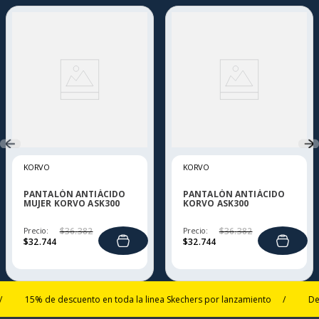
KORVO
KORVO
PANTALÓN ANTIÁCIDO
PANTALÓN ANTIÁCIDO
MUJER KORVO ASK300
KORVO ASK300
Precio:
$
36
.
382
Precio:
$
36
.
382
$
32
.
744
$
32
.
744
15% de descuento en toda la linea Skechers por lanzamiento
/
Despacho