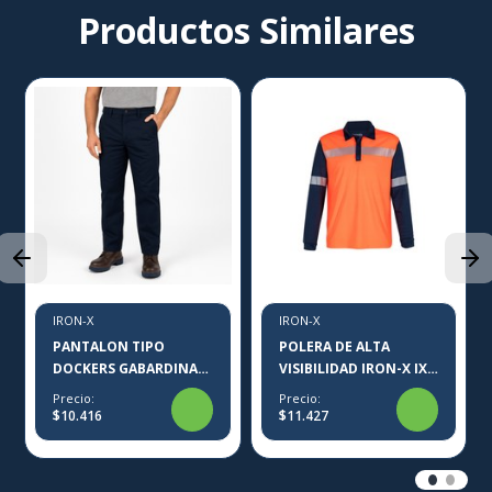
Productos Similares
IRON-X
IRON-X
PANTALON TIPO
POLERA DE ALTA
DOCKERS GABARDINA
VISIBILIDAD IRON-X IX-
IRON-X
200
Precio:
Precio:
$10.416
$11.427