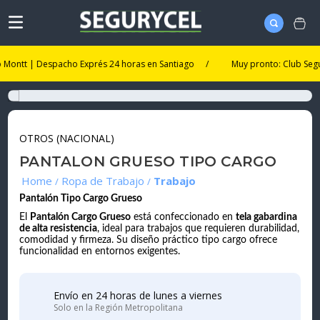
tt | Despacho Exprés 24 horas en Santiago
/
Muy pronto: Club Segurycel
OTROS (NACIONAL)
PANTALON GRUESO TIPO CARGO
Ropa de Trabajo
Trabajo
Pantalón Tipo Cargo Grueso
El
Pantalón Cargo Grueso
está confeccionado en
tela gabardina
de alta resistencia
, ideal para trabajos que requieren durabilidad,
comodidad y firmeza. Su diseño práctico tipo cargo ofrece
funcionalidad en entornos exigentes.
Envío en 24 horas de lunes a viernes
Solo en la Región Metropolitana