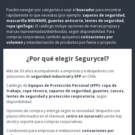
Puedes navegar por categorías o usar el
buscador
para encontrar
rápidamente lo que necesitas (por ejemplo:
zapatos de seguridad,
mascarilla N95/KN95, guantes anticorte, lentes de seguridad,
ropa ignífuga
). El catálogo incluye opciones de marcas propias y
marcas representadas/distribuidas, según disponibilidad. Para
compras corporativas, también apoyamos
cotizaciones por
volumen
y estandarización de productos por faena o proyecto.
¿Por qué elegir Segurycel?
Más de 30 años acompañando a empresas y trabajadores con
soluciones de
seguridad industrial y EPP
en Chile.
Catálogo de
Equipos de Protección Personal (EPP): ropa de
trabajo, ropa técnica, zapatos de seguridad, guantes, cascos,
lentes de seguridad y protección respiratoria
, según
disponibilidad.
Opciones de compra y entrega según tu necesidad: despacho con
plazos informados en el checkout,
retiro en sucursal
(cuando hay
stock) y soporte para compras corporativas.
Condiciones para empresas e instituciones:
cotizaciones por