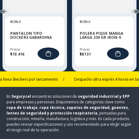
IRON-X
IRON-X
PANTALON TIPO
POLERA PIQUE MANGA
DOCKERS GABARDINA
LARGA 230 GR IRON-X
IRON-X
Precio:
Precio:
$
10
.
416
$
8131
ea Skechers por lanzamiento
/
Despacho ultra exprés 4 horas en Santiag
En
Segurycel
encuentras soluciones de
seguridad industrial y EPP
para empresas y personas. Disponemos de categorías clave como
ropa de trabajo, ropa técnica, zapatos de seguridad, guantes,
lentes de seguridad y protección respiratoria
, pensadas para
construcción, minería, manufactura, logística y más. En cada producto
puedes revisar especificaciones y uso recomendado para elegir según
el riesgo real de tu operación.