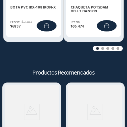
BOTA PVC IRX-108 IRON-X
CHAQUETA POTSDAM
HELLY HANSEN
Precio:
$
7303
Precio:
$
6897
$
96
.
474
Productos Recomendados