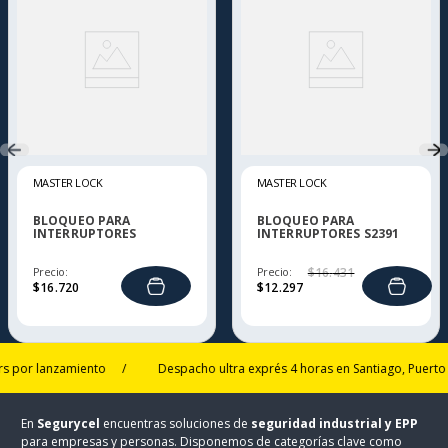
MASTER LOCK
MASTER LOCK
BLOQUEO PARA
BLOQUEO PARA
INTERRUPTORES
INTERRUPTORES S2391
MINIATURA UNIVERSAL
Precio:
Precio:
$
16
.
431
$
16
.
720
$
12
.
297
r lanzamiento
/
Despacho ultra exprés 4 horas en Santiago, Puerto Mon
En
Segurycel
encuentras soluciones de
seguridad industrial y EPP
para empresas y personas. Disponemos de categorías clave como