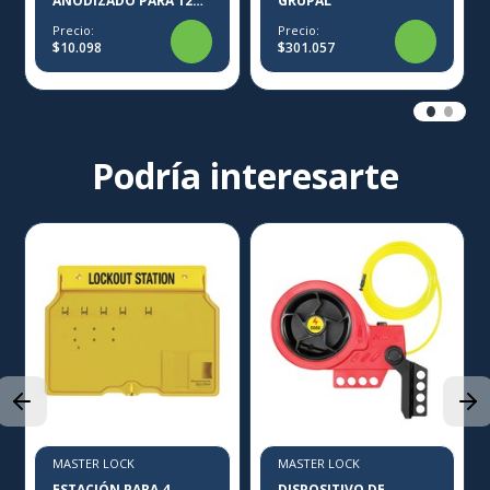
ANODIZADO PARA 12
GRUPAL
CANDADOS S440
Precio:
Precio:
$10.098
$301.057
Podría interesarte
MASTER LOCK
MASTER LOCK
ESTACIÓN PARA 4
DISPOSITIVO DE