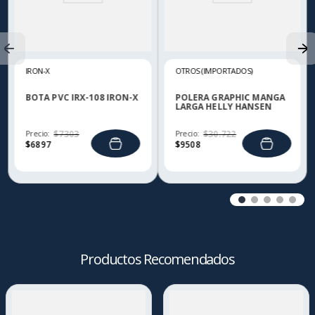
IRON-X
OTROS (IMPORTADOS)
BOTA PVC IRX-108 IRON-X
POLERA GRAPHIC MANGA
LARGA HELLY HANSEN
Precio:
$
7303
Precio:
$
30
.
722
$
6897
$
9508
Productos Recomendados