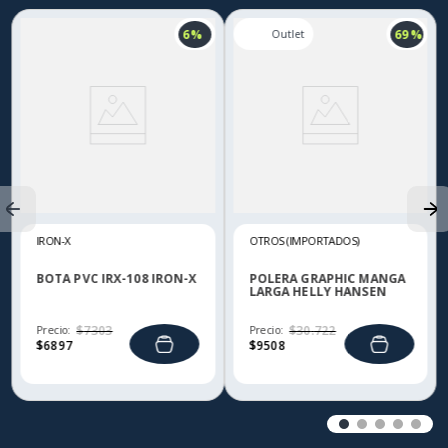
6 %
69 %
IRON-X
OTROS (IMPORTADOS)
BOTA PVC IRX-108 IRON-X
POLERA GRAPHIC MANGA
LARGA HELLY HANSEN
Precio:
$
7303
Precio:
$
30
.
722
$
6897
$
9508