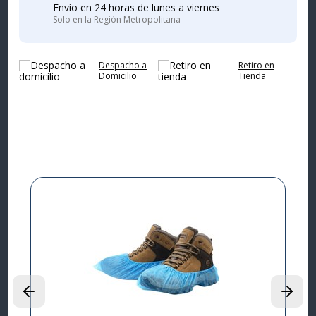
Envío en 24 horas de lunes a viernes
Solo en la Región Metropolitana
Despacho a
Retiro en
Domicilio
Tienda
Complementa tu
compra
I
L
P
$