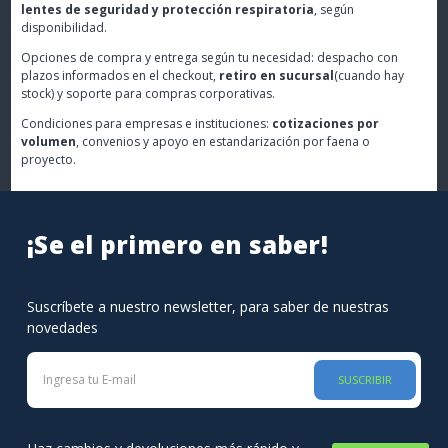
lentes de seguridad y protección respiratoria
, según
disponibilidad.
Opciones de compra y entrega según tu necesidad: despacho con
plazos informados en el checkout,
retiro en sucursal
(cuando hay
stock) y soporte para compras corporativas.
Condiciones para empresas e instituciones:
cotizaciones por
volumen
, convenios y apoyo en estandarización por faena o
proyecto.
¡Se el primero en saber!
Suscríbete a nuestro newsletter, para saber de nuestras
novedades
SUSCRIBIR