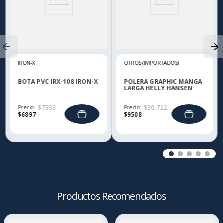
IRON-X
OTROS (IMPORTADOS)
BOTA PVC IRX-108 IRON-X
POLERA GRAPHIC MANGA
LARGA HELLY HANSEN
Precio:
$
7303
Precio:
$
30
.
722
$
6897
$
9508
Productos Recomendados