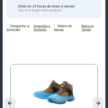
Envío en 24 horas de lunes a viernes
Solo en la Región Metropolitana
Despacho a
Retiro en
Domicilio
Tienda
Complementa tu
compra
I
L
P
$