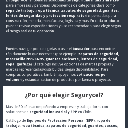
En
Segurycel
encuentras soluciones de
seguridad industrial y EPP
para empresas y personas. Disponemos de categorías clave como
ropa de trabajo, ropa técnica, zapatos de seguridad, guantes,
lentes de seguridad y protección respiratoria
, pensadas para
construcción, minería, manufactura, logística y más. En cada producto
puedes revisar especificaciones y uso recomendado para elegir según
el riesgo real de tu operación.
Puedes navegar por categorías o usar el
buscador
para encontrar
rápidamente lo que necesitas (por ejemplo:
zapatos de seguridad,
mascarilla N95/KN95, guantes anticorte, lentes de seguridad,
ropa ignífuga
). El catálogo incluye opciones de marcas propias y
marcas representadas/distribuidas, según disponibilidad. Para
compras corporativas, también apoyamos
cotizaciones por
volumen
y estandarización de productos por faena o proyecto.
¿Por qué elegir Segurycel?
Más de 30 años acompañando a empresas y trabajadores con
soluciones de
seguridad industrial y EPP
en Chile.
Catálogo de
Equipos de Protección Personal (EPP): ropa de
trabajo, ropa técnica, zapatos de seguridad, guantes, cascos,