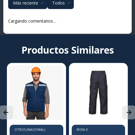
Más reciente
Todos
Cargando comentarios…
Productos Similares
OTROS (NACIONAL)
IRON-X