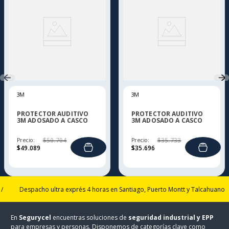
3M
3M
PROTECTOR AUDITIVO
PROTECTOR AUDITIVO
3M ADOSADO A CASCO
3M ADOSADO A CASCO
X5P3E
X4P3E
Precio:
$
50
.
704
Precio:
$
35
.
733
$
49
.
089
$
35
.
696
Despacho ultra exprés 4 horas en Santiago, Puerto Montt y Talcahuano
/
En
Segurycel
encuentras soluciones de
seguridad industrial y EPP
para empresas y personas. Disponemos de categorías clave como