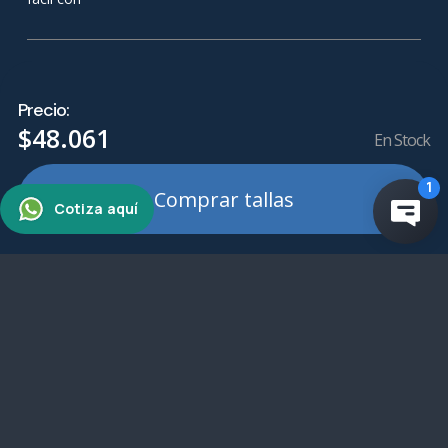
Términos legales
Precio:
Trabaja con Nosotros
$
48
.
061
Servicio Técnico
En Stock
Preguntas Frecuentes
Políticas de privacidad
Comprar tallas
Políticas de devolución o reembolso
Sobre Nosotros
Quienes Somos
Sucursales
Mi Cuenta
Ingresar
¿Necesitas ayuda?