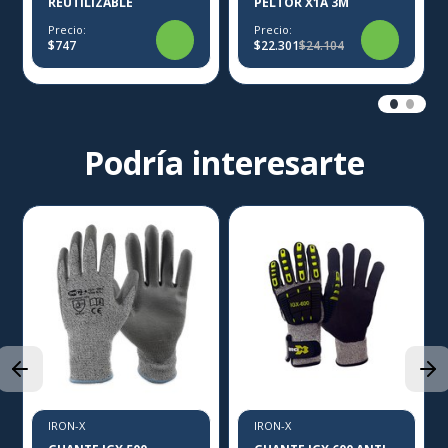
REUTILIZABLE
PELTOR X1A 3M
Precio:
Precio:
$747
$22.301
$24.104
Podría interesarte
IRON-X
IRON-X