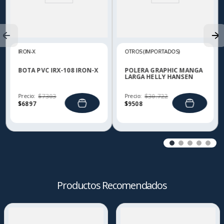
IRON-X
OTROS (IMPORTADOS)
BOTA PVC IRX-108 IRON-X
POLERA GRAPHIC MANGA
LARGA HELLY HANSEN
Precio:
$
7303
Precio:
$
30
.
722
$
6897
$
9508
Productos Recomendados