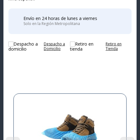
Envío en 24 horas de lunes a viernes
Solo en la Región Metropolitana
Despacho a
Retiro en
Domicilio
Tienda
Complementa tu
compra
I
L
P
$