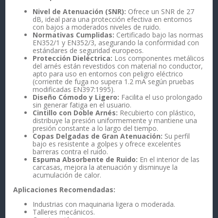
Nivel de Atenuación (SNR):
Ofrece un SNR de 27
dB, ideal para una protección efectiva en entornos
con bajos a moderados niveles de ruido.
Normativas Cumplidas:
Certificado bajo las normas
EN352/1 y EN352/3, asegurando la conformidad con
estándares de seguridad europeos.
Protección Dieléctrica:
Los componentes metálicos
del arnés están revestidos con material no conductor,
apto para uso en entornos con peligro eléctrico
(corriente de fuga no supera 1.2 mA según pruebas
modificadas EN397:1995).
Diseño Cómodo y Ligero:
Facilita el uso prolongado
sin generar fatiga en el usuario.
Cintillo con Doble Arnés:
Recubierto con plástico,
distribuye la presión uniformemente y mantiene una
presión constante a lo largo del tiempo.
Copas Delgadas de Gran Atenuación:
Su perfil
bajo es resistente a golpes y ofrece excelentes
barreras contra el ruido.
Espuma Absorbente de Ruido:
En el interior de las
carcasas, mejora la atenuación y disminuye la
acumulación de calor.
Aplicaciones Recomendadas:
Industrias con maquinaria ligera o moderada.
Talleres mecánicos.