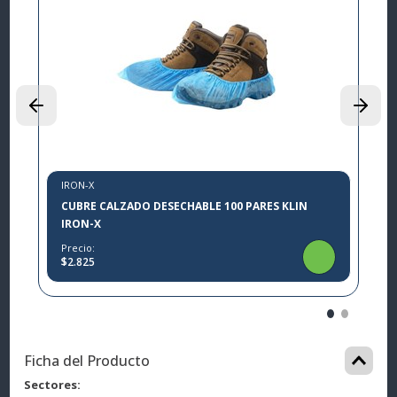
I
L
P
$
IRON-X
CUBRE CALZADO DESECHABLE 100 PARES KLIN
IRON-X
Precio:
$2.825
Ficha del Producto
Sectores