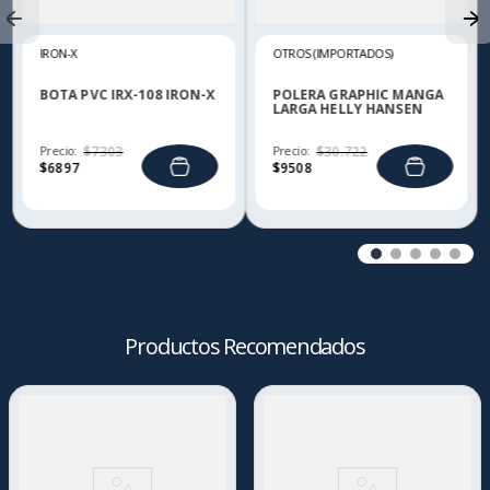
IRON-X
OTROS (IMPORTADOS)
BOTA PVC IRX-108 IRON-X
POLERA GRAPHIC MANGA
LARGA HELLY HANSEN
Precio:
$
7303
Precio:
$
30
.
722
$
6897
$
9508
Productos Recomendados