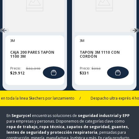
3M
3M
CAJA 200 PARES TAPÓN
TAPON 3M 1110 CON
1100 3M
CORDÓN
Precio:
$
32
.
310
Precio:
$
353
$
29
.
912
$
331
a la linea Skechers por lanzamiento
/
Despacho ultra exprés 4 horas en
En
Segurycel
encuentras soluciones de
seguridad industrial y EPP
para empresas y personas. Disponemos de categorías clave como
ropa de trabajo, ropa técnica, zapatos de seguridad, guantes,
lentes de seguridad y protección respiratoria
, pensadas para
construcción, minería, manufactura, logística y más. En cada producto