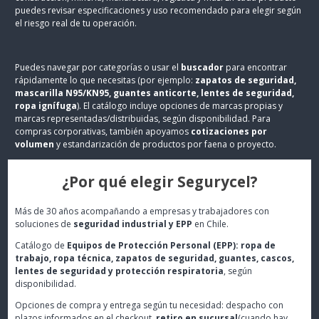
puedes revisar especificaciones y uso recomendado para elegir según
el riesgo real de tu operación.
Puedes navegar por categorías o usar el
buscador
para encontrar
rápidamente lo que necesitas (por ejemplo:
zapatos de seguridad,
mascarilla N95/KN95, guantes anticorte, lentes de seguridad,
ropa ignífuga
). El catálogo incluye opciones de marcas propias y
marcas representadas/distribuidas, según disponibilidad. Para
compras corporativas, también apoyamos
cotizaciones por
volumen
y estandarización de productos por faena o proyecto.
¿Por qué elegir Segurycel?
Más de 30 años acompañando a empresas y trabajadores con
soluciones de
seguridad industrial y EPP
en Chile.
Catálogo de
Equipos de Protección Personal (EPP): ropa de
trabajo, ropa técnica, zapatos de seguridad, guantes, cascos,
lentes de seguridad y protección respiratoria
, según
disponibilidad.
Opciones de compra y entrega según tu necesidad: despacho con
plazos informados en el checkout,
retiro en sucursal
(cuando hay