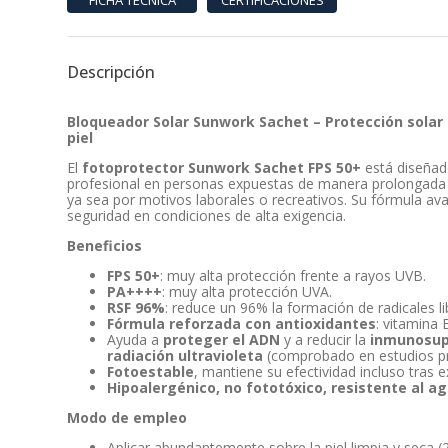
Descripción
Bloqueador Solar Sunwork Sachet – Protección solar 
piel
El
fotoprotector Sunwork Sachet FPS 50+
está diseñado
profesional en personas expuestas de manera prolongada a 
ya sea por motivos laborales o recreativos. Su fórmula av
seguridad en condiciones de alta exigencia.
Beneficios
FPS 50+
: muy alta protección frente a rayos UVB.
PA++++
: muy alta protección UVA.
RSF 96%
: reduce un 96% la formación de radicales li
Fórmula reforzada con antioxidantes
: vitamina 
Ayuda a
proteger el ADN
y a reducir la
inmunosupr
radiación ultravioleta
(comprobado en estudios pre
Fotoestable
, mantiene su efectividad incluso tras 
Hipoalergénico, no fototóxico, resistente al a
Modo de empleo
Aplicar abundantemente sobre la piel limpia y seca 