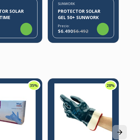
SUNWORK
TOR SOLAR
PROTECTOR SOLAR
TIME
GEL 50+ SUNWORK
Precio:
$6.490
$6.492
35%
28%
IR
G
C
CE
Pre
$1