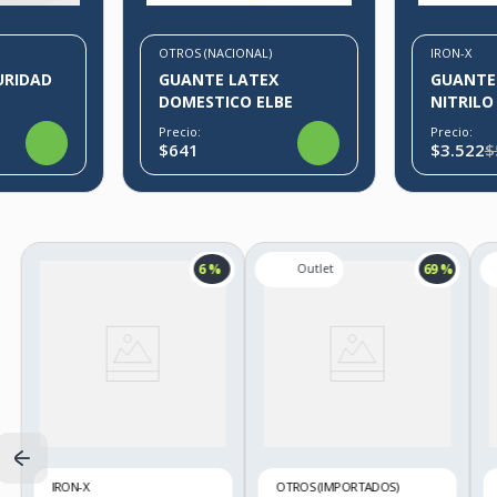
OTROS (NACIONAL)
IRON-X
URIDAD
GUANTE LATEX
GUANTE
DOMESTICO ELBE
NITRILO
IRON-X
Precio:
Precio:
$641
$3.522
$
6 %
69 %
IRON-X
OTROS (IMPORTADOS)