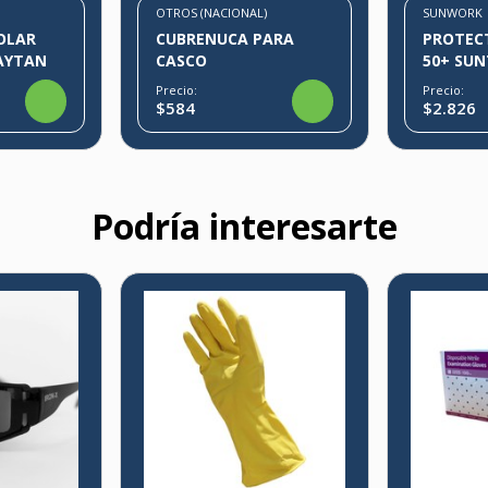
OTROS (NACIONAL)
SUNWORK
OLAR
CUBRENUCA PARA
PROTEC
RAYTAN
CASCO
50+ SUN
Precio:
Precio:
$584
$2.826
Podría interesarte