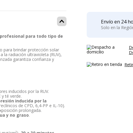
Envío en 24 ho
Solo en la Regi
profesional para todo tipo de
D
 para brindar protección solar
Do
la radiación ultravioleta (RUV),
anzada garantiza confianza y
Reti
bres inducidos por la RUV.
E y té verde.
esión inducida por la
clínicos de CPD, 6,4-PP e IL-10).
exposición prolongada.
gua y no graso
.
(2 mg/cm²),
20 a 30 minutos