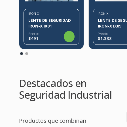
IRON-X
IRON-X
LENTE DE SEGURIDAD
LENTE DE SEG
IRON-X IX01
IRON-X IX09
Precio:
Precio:
$491
$1.338
Destacados en
Seguridad Industrial
Productos que combinan