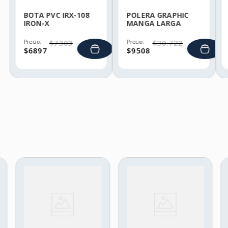
BOTA PVC IRX-108
POLERA GRAPHIC
IRON-X
MANGA LARGA
HELLY HANSEN
Precio:
$
7303
Precio:
$
30
.
722
$
6897
$
9508