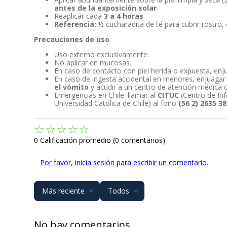
antes de la exposición solar
.
Reaplicar cada
3 a 4 horas
.
Referencia:
½ cucharadita de té para cubrir rostro, 
Precauciones de uso
Uso externo exclusivamente.
No aplicar en mucosas.
En caso de contacto con piel herida o expuesta, en
En caso de ingesta accidental en menores, enjuagar 
el vómito
y acudir a un centro de atención médica c
Emergencias en Chile: llamar al
CITUC
(Centro de In
Universidad Católica de Chile) al fono
(56 2) 2635 3
☆
☆
☆
☆
☆
0 Calificación promedio
(0 comentarios)
Por favor, inicia sesión para escribir un comentario.
Más reciente
Todos
No hay comentarios.