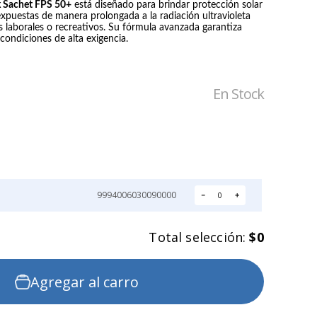
k Sachet FPS 50+
está diseñado para brindar protección solar
xpuestas de manera prolongada a la radiación ultravioleta
IRON-X
NOVAX
s laborales o recreativos. Su fórmula avanzada garantiza
GUANTE IGX 500
GUANTE
condiciones de alta exigencia.
ANTICORTE
DIELECTRICO DE
GOMA CLASE 0
Precio:
Precio:
NOVAX
$2.211
$42.905
En Stock
9994006030090000
－
＋
Total selección:
$0
Agregar al carro