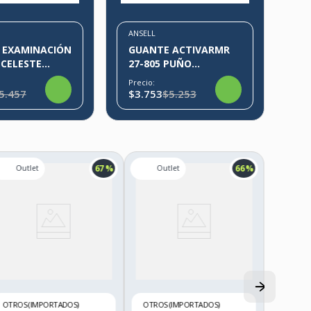
ANSELL
 EXAMINACIÓN
GUANTE ACTIVARMR
 CELESTE
27-805 PUÑO
SEGURIDAD ANSELL
Precio:
5.457
$3.753
$5.253
67 %
66 %
OTROS (IMPORTADOS)
OTROS (IMPORTADOS)