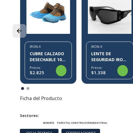
3M
17
IRON-X
IRON-X
CUBRE CALZADO
LENTE DE
DESECHABLE 100
SEGURIDAD IRON-
PARES KLIN IRON-
X IX09
Precio:
Precio:
X
$2.825
$1.338
Ficha del Producto
Sectores
MINERÍA
FORESTAL
CONSTRUCCIÓN
INDUSTRIAL