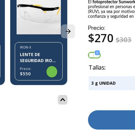
El
fotoprotector Sunwor
profesional en personas e
IRON-X
(RUV), ya sea por motivo
LENTE DE
confianza y seguridad en 
SEGURIDAD IRON-
Precio:
X IX10
Precio:
$
270
$1.554
$1.700
$
303
IRON-X
0
LENTE DE
SEGURIDAD IRON-
X IX07
Precio:
$550
3 g UNIDAD