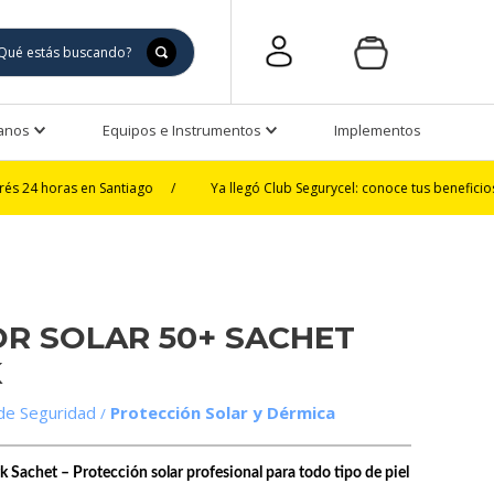
Manos
Equipos e Instrumentos
Implementos de Seguri
 en Santiago
/
Ya llegó Club Segurycel: conoce tus beneficios
/
3 
R SOLAR 50+ SACHET
K
de Seguridad
Protección Solar y Dérmica
Sachet – Protección solar profesional para todo tipo de piel