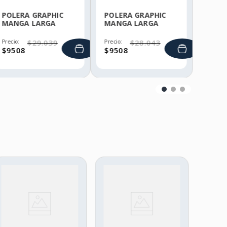
POLERA GRAPHIC
POLERA GRAPHIC
MANGA LARGA
MANGA LARGA
HELLY HANSEN
HELLY HANSEN
Precio:
$
29
.
039
Precio:
$
28
.
043
$
9508
$
9508
OTROS
PRO
SOL
DER