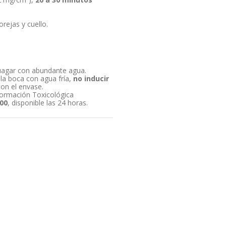
orejas y cuello.
juagar con abundante agua.
la boca con agua fría,
no inducir
on el envase.
formación Toxicológica
800
, disponible las 24 horas.