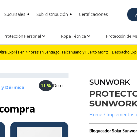
Sucursales
Sub-distribución
Certificaciones
Protección Personal
Ropa Técnica
Protección de 
en 4 horas en Santiago, Talcahuano y Puerto Montt | Despacho Exprés 24 horas
SUNWORK
11 %
Dcto.
r y Dérmica
PROTECTO
SUNWOR
 compra
Implementos 
8%
Bloqueador Solar Sunwork 