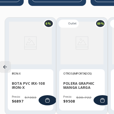
6 %
69 %
IRON-X
OTROS (IMPORTADOS)
BOTA PVC IRX-108
POLERA GRAPHIC
IRON-X
MANGA LARGA
HELLY HANSEN
Precio:
$
7303
Precio:
$
30
.
722
$
6897
$
9508