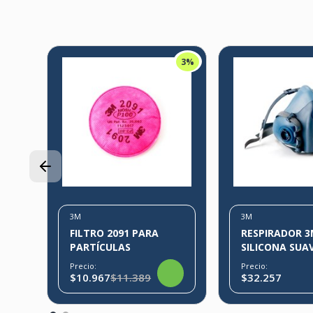
3%
3%
3M
3M
FILTRO 2091 PARA
RESPIRADOR 3
PARTÍCULAS
SILICONA SUA
Precio:
Precio:
$10.967
$11.389
$32.257