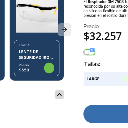
El
Respirador 3M 7503
fo
reconocida por su
alta c
IRON-X
en silicona flexible de ú
LENTE DE
presión en el rostro dura
SEGURIDAD IRON-
Precio:
X IX10
Precio:
$
32
.
257
$1.554
$1.700
IRON-X
0
LENTE DE
SEGURIDAD IRON-
X IX07
Precio:
$550
LARGE