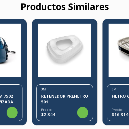
Productos Similares
3M
3M
M 7502
RETENEDOR PREFILTRO
FILTRO 
VIZADA
501
Precio:
Precio:
$2.344
$16.314