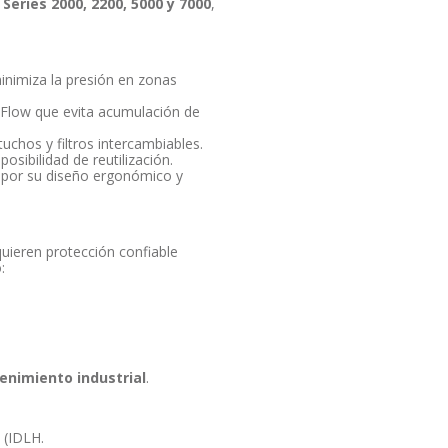
 Series 2000, 2200, 5000 y 7000
,
 minimiza la presión en zonas
lFlow que evita acumulación de
tuchos y filtros intercambiables.
osibilidad de reutilización.
 por su diseño ergonómico y
quieren protección confiable
:
enimiento industrial
.
 (IDLH.