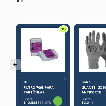
3%
3%
3M
IRON-X
FILTRO 7093 PARA
GUANTE IGX 5
PARTÍCULAS
ANTICORTE
Precio:
Precio:
$12.585
$13.073
$2.211