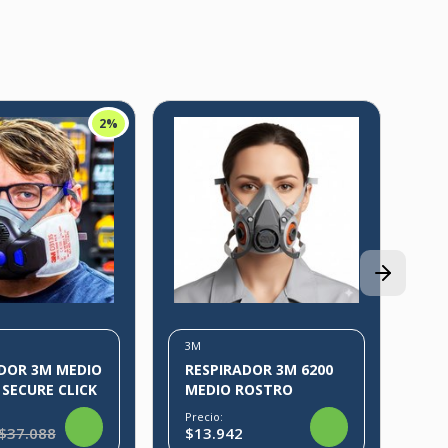
2%
3M
RE
R
3M
Pre
80
$2
3M
M MEDIO
RESPIRADOR 3M 6200
SECURE CLICK
MEDIO ROSTRO
Precio:
$37.088
$13.942