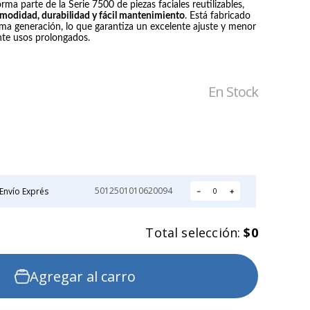
rma parte de la Serie 7500 de piezas faciales reutilizables,
omodidad, durabilidad y fácil mantenimiento
. Está fabricado
IRON-X
NOVAX
ltima generación, lo que garantiza un excelente ajuste y menor
GUANTE IGX 500
GUANTE
nte usos prolongados.
ANTICORTE
DIELECTRICO DE
GOMA CLASE 0
Precio:
Precio:
NOVAX
$2.211
$42.905
En Stock
5012501010620094
Envío Exprés
－
＋
Total selección:
$0
Agregar al carro