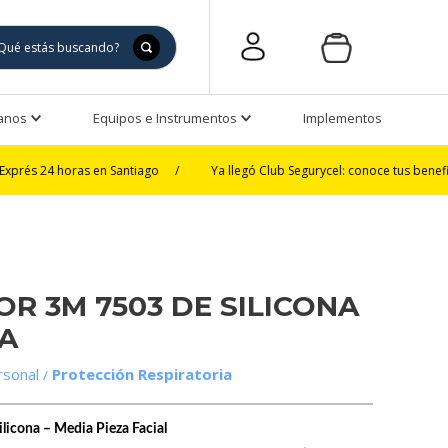
Manos
Equipos e Instrumentos
Implementos de Seguri
oras en Santiago
/
Ya llegó Club Segurycel: conoce tus beneficios
/
R 3M 7503 DE SILICONA
A
rsonal
Protección Respiratoria
licona – Media Pieza Facial