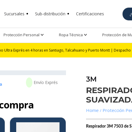
Sucursales
Sub-distribución
Certificaciones
Protección Personal
Ropa Técnica
Protección de 
és en 4 horas en Santiago, Talcahuano y Puerto Montt | Despacho Exprés 24 h
3M
a
RESPIRADO
SUAVIZAD
 compra
Protección Pe
8%
Respirador 3M 7503 de Si