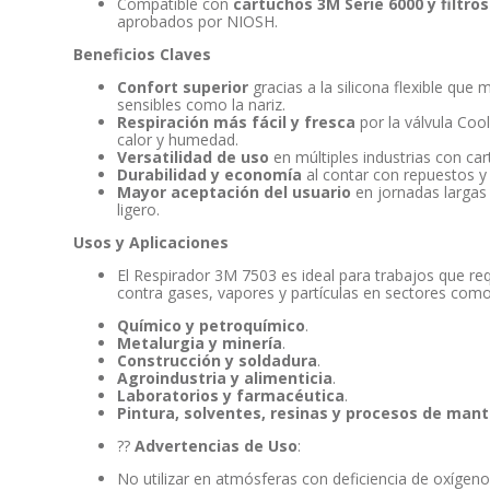
Compatible con
cartuchos 3M Serie 6000 y filtros
aprobados por NIOSH.
Beneficios Claves
Confort superior
gracias a la silicona flexible que
sensibles como la nariz.
Respiración más fácil y fresca
por la válvula Coo
calor y humedad.
Versatilidad de uso
en múltiples industrias con car
Durabilidad y economía
al contar con repuestos y p
Mayor aceptación del usuario
en jornadas largas
ligero.
Usos y Aplicaciones
El Respirador 3M 7503 es ideal para trabajos que re
contra gases, vapores y partículas en sectores como
Químico y petroquímico
.
Metalurgia y minería
.
Construcción y soldadura
.
Agroindustria y alimenticia
.
Laboratorios y farmacéutica
.
Pintura, solventes, resinas y procesos de mant
??
Advertencias de Uso
:
No utilizar en atmósferas con deficiencia de oxígeno