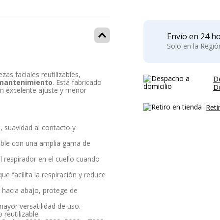
Envío en 24 ho
Solo en la Regi
zas faciales reutilizables,
D
l mantenimiento
. Está fabricado
Do
 un excelente ajuste y menor
Reti
 suavidad al contacto y
ible con una amplia gama de
l respirador en el cuello cuando
 que facilita la respiración y reduce
n hacia abajo, protege de
mayor versatilidad de uso.
reutilizable.