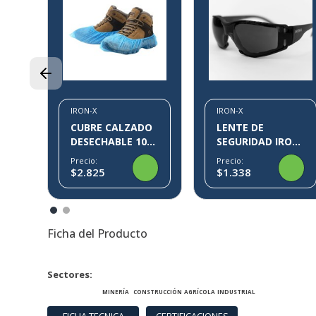
3M
17
IRON-X
IRON-X
CUBRE CALZADO
LENTE DE
DESECHABLE 100
SEGURIDAD IRON-
PARES KLIN IRON-
X IX09
Precio:
Precio:
X
$2.825
$1.338
Ficha del Producto
Sectores
MINERÍA
CONSTRUCCIÓN
AGRÍCOLA
INDUSTRIAL