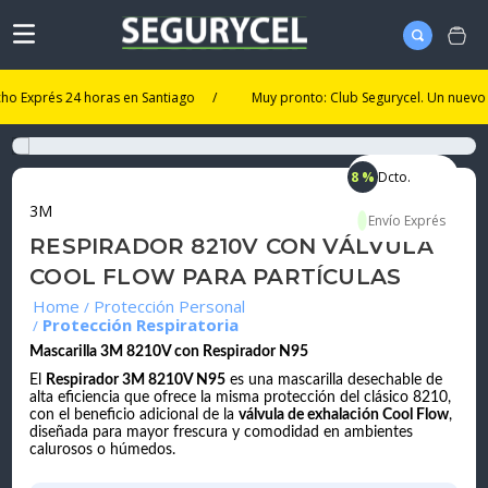
prés 24 horas en Santiago
/
Muy pronto: Club Segurycel. Un nuevo nivel 
8 %
Dcto.
3M
RESPIRADOR 8210V CON VÁLVULA
COOL FLOW PARA PARTÍCULAS
Protección Personal
Protección Respiratoria
Mascarilla 3M 8210V con Respirador N95
El
Respirador 3M 8210V N95
es una mascarilla desechable de
alta eficiencia que ofrece la misma protección del clásico 8210,
con el beneficio adicional de la
válvula de exhalación Cool Flow
,
diseñada para mayor frescura y comodidad en ambientes
calurosos o húmedos.