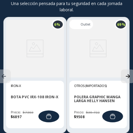
Una selección pensada para tu seguridad en cada jornada
laboral.
6 %
69 %
IRON-X
OTROS (IMPORTADOS)
BOTA PVC IRX-108 IRON-X
POLERA GRAPHIC MANGA
LARGA HELLY HANSEN
Precio:
$
7303
Precio:
$
30
.
722
$
6897
$
9508