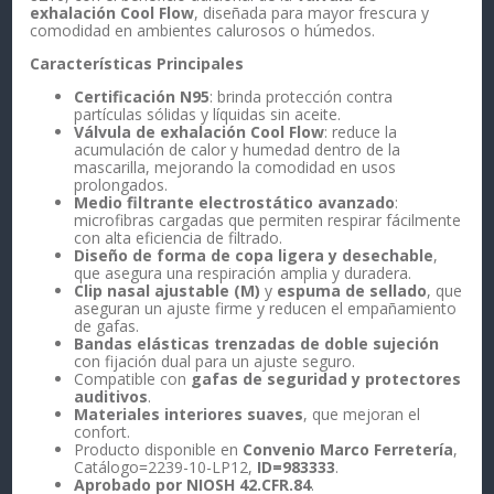
exhalación Cool Flow
, diseñada para mayor frescura y
comodidad en ambientes calurosos o húmedos.
Características Principales
Certificación N95
: brinda protección contra
partículas sólidas y líquidas sin aceite.
Válvula de exhalación Cool Flow
: reduce la
acumulación de calor y humedad dentro de la
mascarilla, mejorando la comodidad en usos
prolongados.
Medio filtrante electrostático avanzado
:
microfibras cargadas que permiten respirar fácilmente
con alta eficiencia de filtrado.
Diseño de forma de copa ligera y desechable
,
que asegura una respiración amplia y duradera.
Clip nasal ajustable (M)
y
espuma de sellado
, que
aseguran un ajuste firme y reducen el empañamiento
de gafas.
Bandas elásticas trenzadas de doble sujeción
con fijación dual para un ajuste seguro.
Compatible con
gafas de seguridad y protectores
auditivos
.
Materiales interiores suaves
, que mejoran el
confort.
Producto disponible en
Convenio Marco Ferretería
,
Catálogo=2239-10-LP12,
ID=983333
.
Aprobado por NIOSH 42.CFR.84
.