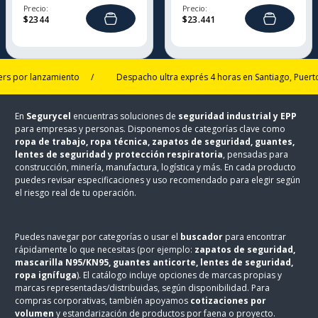
Precio:
Precio:
$
2344
$
23
.
441
r lanzamiento
/
Despacho ultra exprés 4 horas en Santiago, Puerto Mon
En
Segurycel
encuentras soluciones de
seguridad industrial y EPP
para empresas y personas. Disponemos de categorías clave como
ropa de trabajo, ropa técnica, zapatos de seguridad, guantes,
lentes de seguridad y protección respiratoria
, pensadas para
construcción, minería, manufactura, logística y más. En cada producto
puedes revisar especificaciones y uso recomendado para elegir según
el riesgo real de tu operación.
Puedes navegar por categorías o usar el
buscador
para encontrar
rápidamente lo que necesitas (por ejemplo:
zapatos de seguridad,
mascarilla N95/KN95, guantes anticorte, lentes de seguridad,
ropa ignífuga
). El catálogo incluye opciones de marcas propias y
marcas representadas/distribuidas, según disponibilidad. Para
compras corporativas, también apoyamos
cotizaciones por
volumen
y estandarización de productos por faena o proyecto.