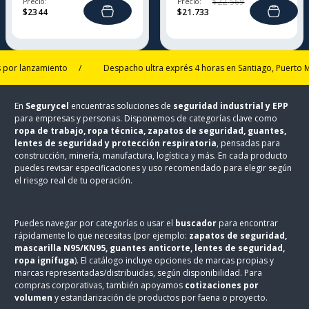
Precio:
Precio:
$
22
.
569
$
2344
$
21
.
733
lanzamiento
/
Despacho ultra exprés 4 horas en Santiago, Puerto Montt 
En
Segurycel
encuentras soluciones de
seguridad industrial y EPP
para empresas y personas. Disponemos de categorías clave como
ropa de trabajo, ropa técnica, zapatos de seguridad, guantes,
lentes de seguridad y protección respiratoria
, pensadas para
construcción, minería, manufactura, logística y más. En cada producto
puedes revisar especificaciones y uso recomendado para elegir según
el riesgo real de tu operación.
Puedes navegar por categorías o usar el
buscador
para encontrar
rápidamente lo que necesitas (por ejemplo:
zapatos de seguridad,
mascarilla N95/KN95, guantes anticorte, lentes de seguridad,
ropa ignífuga
). El catálogo incluye opciones de marcas propias y
marcas representadas/distribuidas, según disponibilidad. Para
compras corporativas, también apoyamos
cotizaciones por
volumen
y estandarización de productos por faena o proyecto.