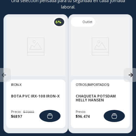
Una selección pensada para tu seguridad en cada jornada
laboral.
6 %
IRON-X
OTROS (IMPORTADOS)
BOTA PVC IRX-108 IRON-X
CHAQUETA POTSDAM
HELLY HANSEN
Precio:
$
7303
Precio:
$
6897
$
96
.
474