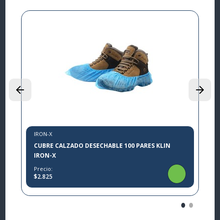
9%
I
L
P
$
IRON-X
CUBRE CALZADO DESECHABLE 100 PARES KLIN
IRON-X
Precio:
$2.825