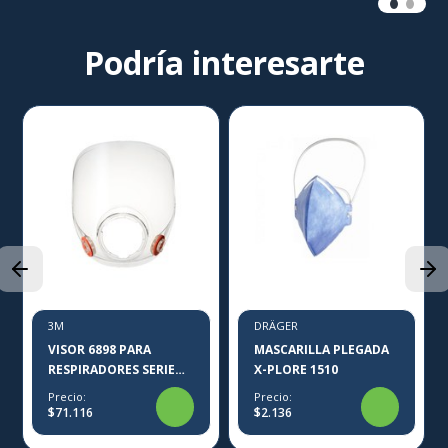
Podría interesarte
3M
DRÄGER
VISOR 6898 PARA
MASCARILLA PLEGADA
RESPIRADORES SERIE
X-PLORE 1510
6000 3M
Precio:
Precio:
$71.116
$2.136