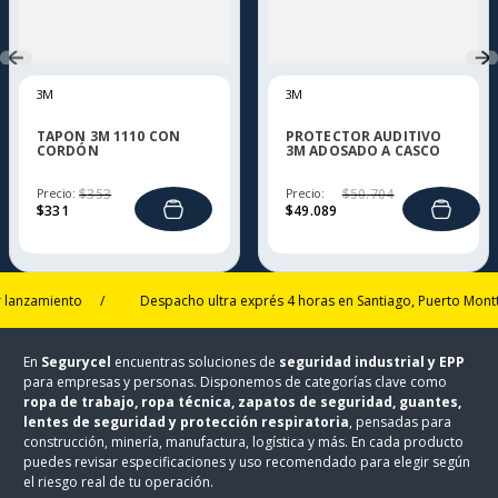
3M
3M
TAPON 3M 1110 CON
PROTECTOR AUDITIVO
CORDÓN
3M ADOSADO A CASCO
X5P3E
Precio:
$
353
Precio:
$
50
.
704
$
331
$
49
.
089
amiento
/
Despacho ultra exprés 4 horas en Santiago, Puerto Montt y Ta
En
Segurycel
encuentras soluciones de
seguridad industrial y EPP
para empresas y personas. Disponemos de categorías clave como
ropa de trabajo, ropa técnica, zapatos de seguridad, guantes,
lentes de seguridad y protección respiratoria
, pensadas para
construcción, minería, manufactura, logística y más. En cada producto
puedes revisar especificaciones y uso recomendado para elegir según
el riesgo real de tu operación.