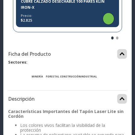
CUBRE CALZADO DESECHABLE 100 PARES KLIN
IRON-X
Precio:
$2.825
Ficha del Producto
Sectores
MINERÍA
FORESTAL
CONSTRUCCIÓN
INDUSTRIAL
Descripción
Características Importantes del Tapón Laser Lite sin
Cordón
Los colores vivos facilitan la visibilidad de la
protección
La espuma de poliuretano ajustable se expande para