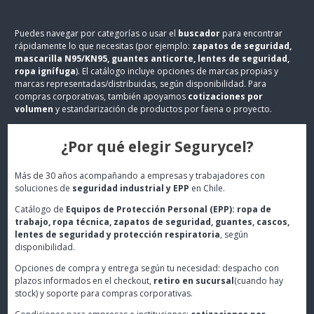
Puedes navegar por categorías o usar el
buscador
para encontrar
rápidamente lo que necesitas (por ejemplo:
zapatos de seguridad,
mascarilla N95/KN95, guantes anticorte, lentes de seguridad,
ropa ignífuga
). El catálogo incluye opciones de marcas propias y
marcas representadas/distribuidas, según disponibilidad. Para
compras corporativas, también apoyamos
cotizaciones por
volumen
y estandarización de productos por faena o proyecto.
¿Por qué elegir Segurycel?
Más de 30 años acompañando a empresas y trabajadores con
soluciones de
seguridad industrial y EPP
en Chile.
Catálogo de
Equipos de Protección Personal (EPP): ropa de
trabajo, ropa técnica, zapatos de seguridad, guantes, cascos,
lentes de seguridad y protección respiratoria
, según
disponibilidad.
Opciones de compra y entrega según tu necesidad: despacho con
plazos informados en el checkout,
retiro en sucursal
(cuando hay
stock) y soporte para compras corporativas.