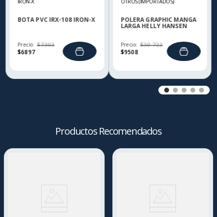
IRON-X
OTROS (IMPORTADOS)
BOTA PVC IRX-108 IRON-X
POLERA GRAPHIC MANGA
LARGA HELLY HANSEN
Precio:
$
7303
Precio:
$
30
.
722
$
6897
$
9508
Productos Recomendados