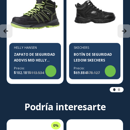
HELLY HANSEN
SKECHERS
ZAPATO DE SEGURIDAD
BOTÍN DE SEGURIDAD
ADDVIS MID HELLY
LEDOM SKECHERS
HANSEN
Precio:
Precio:
$102.181
$113.534
$69.884
$78.127
Podría interesarte
0%