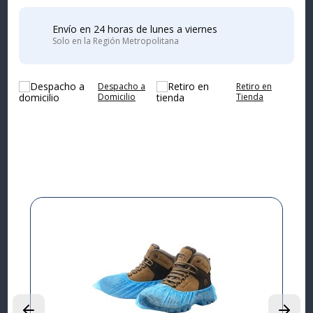
Envío en 24 horas de lunes a viernes
Solo en la Región Metropolitana
Despacho a
Retiro en
Domicilio
Tienda
Complementa tu
compra
9%
I
L
P
$