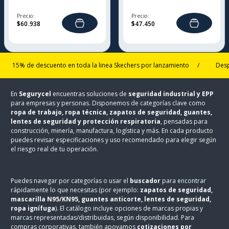
SPORT ONE PLUS
Precio:
Precio:
$
60
.
938
$
47
.
450
5% de descuento en toda la linea Skechers por lanzamiento
/
Despacho u
En
Segurycel
encuentras soluciones de
seguridad industrial y EPP
para empresas y personas. Disponemos de categorías clave como
ropa de trabajo, ropa técnica, zapatos de seguridad, guantes,
lentes de seguridad y protección respiratoria
, pensadas para
construcción, minería, manufactura, logística y más. En cada producto
puedes revisar especificaciones y uso recomendado para elegir según
el riesgo real de tu operación.
Puedes navegar por categorías o usar el
buscador
para encontrar
rápidamente lo que necesitas (por ejemplo:
zapatos de seguridad,
mascarilla N95/KN95, guantes anticorte, lentes de seguridad,
ropa ignífuga
). El catálogo incluye opciones de marcas propias y
marcas representadas/distribuidas, según disponibilidad. Para
compras corporativas, también apoyamos
cotizaciones por