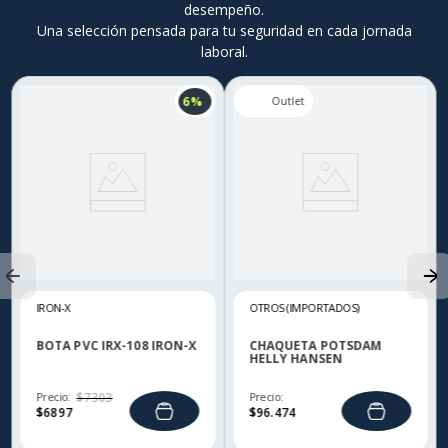
desempeño.
Una selección pensada para tu seguridad en cada jornada
laboral.
6 %
IRON-X
OTROS (IMPORTADOS)
BOTA PVC IRX-108 IRON-X
CHAQUETA POTSDAM
HELLY HANSEN
Precio:
$
7303
Precio:
$
6897
$
96
.
474