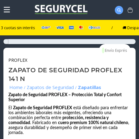
tas sin interés
/
🚚 Despacho Ul
PROFLEX
ZAPATO DE SEGURIDAD PROFLEX
141 N
Zapatos de Seguridad
Zapatillas
Zapato de Seguridad PROFLEX – Protección Total y Confort
Superior
El
Zapato de Seguridad PROFLEX
está diseñado para enfrentar
los ambientes laborales más exigentes, ofreciendo una
combinación perfecta entre
protección, resistencia y
comodidad
. Fabricado en
cuero premium 100% natural chileno
,
asegura durabilidad y desempeño de primer nivel en cada
jornada.