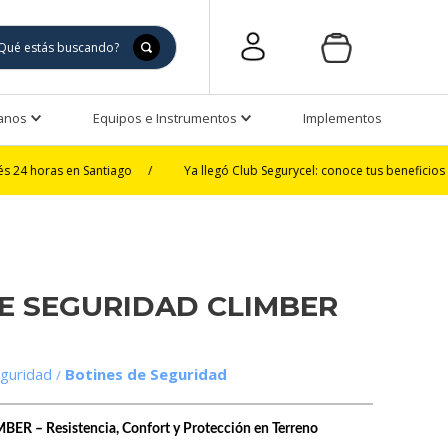
Manos
Equipos e Instrumentos
Implementos de Seguri
en Santiago
/
Ya llegó Club Segurycel: conoce tus beneficios
/
3 y 
E SEGURIDAD CLIMBER
guridad
Botines de Seguridad
BER – Resistencia, Confort y Protección en Terreno