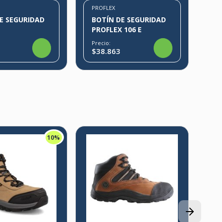
PROFLEX
E SEGURIDAD
BOTÍN DE SEGURIDAD
PROFLEX 106 E
Precio:
$38.863
10%
ED
BO
ED
Pre
$8