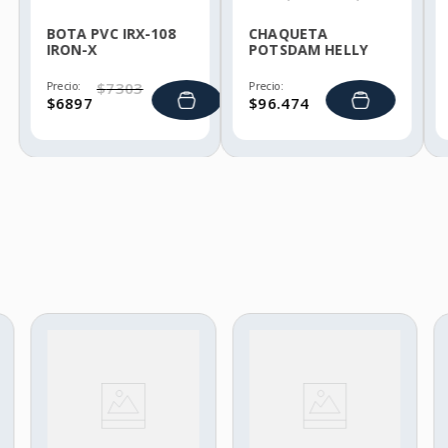
BOTA PVC IRX-108
CHAQUETA
IRON-X
POTSDAM HELLY
HANSEN
Precio:
$
7303
Precio:
$
6897
$
96
.
474