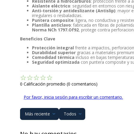
Resistente a hidrocarburos
: protección frente a 
Aislante eléctrico
: seguridad en entornos con riesg
Anti-torsión y antideslizante (Antislip)
: mayor e
irregulares o resbaladizas.
Puntera composite
: ligera, no conductiva y resist
Plantilla anticlavo
: fabricada en fibras de poliamid
Norma NCh 1797.Of92
, protege contra perforacion
Beneficios Clave
Protección integral
frente a impactos, perforacione
Durabilidad superior
gracias a materiales premium
Comodidad térmica
incluso en bajas temperaturas
Seguridad optimizada
con puntera composite y sue
☆
☆
☆
☆
☆
0 Calificación promedio
(0 comentarios)
Por favor, inicia sesión para escribir un comentario.
Más reciente
Todos
No hay comentarios.