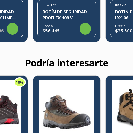
PROFLEX
IRON-X
URIDAD
BOTÍN DE SEGURIDAD
BOTIN D
R
PROFLEX 108 V
IRX-06
RO
Precio:
Precio:
86
$56.445
$35.500
Podría interesarte
10%