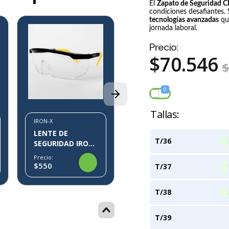
El
Zapato de Seguridad 
condiciones desafiantes
tecnologías avanzadas
que
8%
jornada laboral.
Precio:
IRON-X
$
70
.
546
LENTE DE
SEGURIDAD IRON-
X IX10
0
Precio:
$1.554
$1.700
IRON-X
LENTE DE
T/36
SEGURIDAD IRON-
X IX07
Precio:
$550
T/37
T/38
T/39