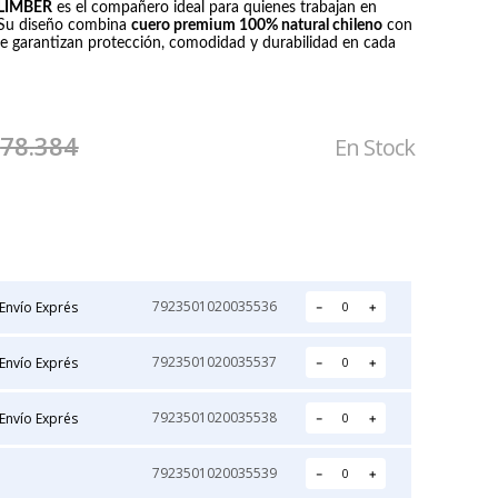
CLIMBER
es el compañero ideal para quienes trabajan en
. Su diseño combina
cuero premium 100% natural chileno
con
 garantizan protección, comodidad y durabilidad en cada
IRON-X
NOVAX
$
78
.
384
En Stock
GUANTE IGX 500
GUANTE
ANTICORTE
DIELECTRICO DE
GOMA CLASE 0
Precio:
Precio:
NOVAX
$2.211
$42.905
7923501020035536
Envío Exprés
－
＋
7923501020035537
Envío Exprés
－
＋
7923501020035538
Envío Exprés
－
＋
7923501020035539
－
＋