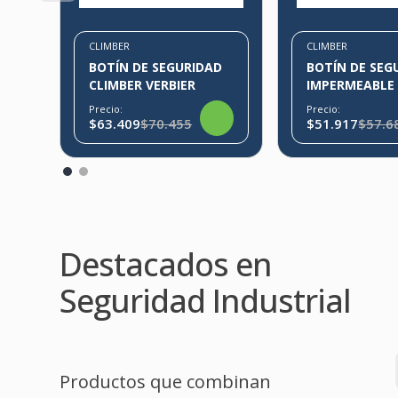
CLIMBER
CLIMBER
BOTÍN DE SEGURIDAD
BOTÍN DE SEG
CLIMBER VERBIER
IMPERMEABLE CLIMBE
THORENS NEG
Precio:
Precio:
$63.409
$70.455
$51.917
$57.6
Destacados en
Seguridad Industrial
Productos que combinan