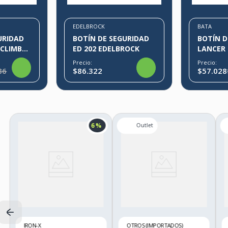
EDELBROCK
BATA
URIDAD
BOTÍN DE SEGURIDAD
BOTÍN D
R
ED 202 EDELBROCK
LANCER
RO
Precio:
Precio:
86
$86.322
$57.028
6 %
IRON-X
OTROS (IMPORTADOS)