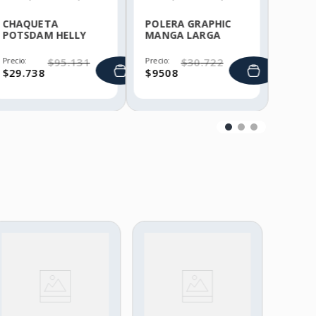
CHAQUETA
POLERA GRAPHIC
POTSDAM HELLY
MANGA LARGA
HANSEN
HELLY HANSEN
Precio:
$
95
.
131
Precio:
$
30
.
722
$
29
.
738
$
9508
NAZC
ZAP
SEG