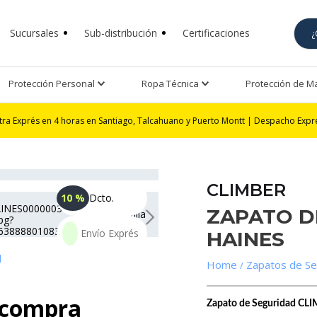
Sucursales
Sub-distribución
Certificaciones
Protección Personal
Ropa Técnica
Protección de 
n 4 horas en Santiago, Talcahuano y Puerto Montt | Despacho Exprés 24 horas 
CLIMBER
10 %
Dcto.
ZAPATO D
HAINES
d
Zapatos de Se
 compra
Zapato de Seguridad CLIM