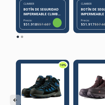
CLIMBER
CLIMBER
BOTÍN DE SEGURIDAD
BOTÍN DE SEG
IMPERMEABLE CLIMBER
IMPERMEABLE CLIMBE
THORENS
THORENS NEG
Precio:
Precio:
$51.918
$57.687
$51.917
$57.6
10%
D
1