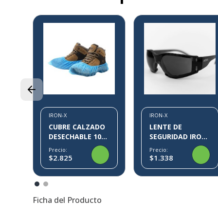
3%
3M
17
IRON-X
IRON-X
CUBRE CALZADO
LENTE DE
DESECHABLE 100
SEGURIDAD IRON-
PARES KLIN IRON-
X IX09
Precio:
Precio:
X
$2.825
$1.338
Ficha del Producto