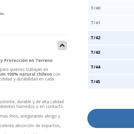
T/40
IAL
T/41
T/42
T/43
 y Protección en Terreno
T/44
para quienes trabajan en
um 100% natural chileno
con
didad y durabilidad en cada
T/45
sistente, durable y de alta calidad.
ambientes húmedos o en contacto
limas fríos, asegurando abrigo y
xcelente absorción de impactos,