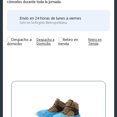
cómodos durante toda la jornada.
Envío en 24 horas de lunes a viernes
Solo en la Región Metropolitana
Despacho a
Retiro en
Domicilio
Tienda
Complementa tu
compra
9%
I
L
P