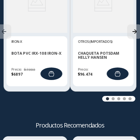
IRON-X
OTROS (IMPORTADOS)
BOTA PVC IRX-108 IRON-X
CHAQUETA POTSDAM
HELLY HANSEN
Precio:
$
7303
Precio:
$
6897
$
96
.
474
Productos Recomendados