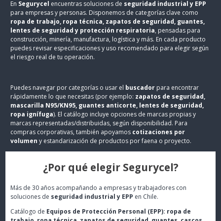
En
Segurycel
encuentras soluciones de
seguridad industrial y EPP
para empresas y personas. Disponemos de categorías clave como
ropa de trabajo, ropa técnica, zapatos de seguridad, guantes,
lentes de seguridad y protección respiratoria
, pensadas para
construcción, minería, manufactura, logística y más. En cada producto
puedes revisar especificaciones y uso recomendado para elegir según
el riesgo real de tu operación.
Puedes navegar por categorías o usar el
buscador
para encontrar
rápidamente lo que necesitas (por ejemplo:
zapatos de seguridad,
mascarilla N95/KN95, guantes anticorte, lentes de seguridad,
ropa ignífuga
). El catálogo incluye opciones de marcas propias y
marcas representadas/distribuidas, según disponibilidad. Para
compras corporativas, también apoyamos
cotizaciones por
volumen
y estandarización de productos por faena o proyecto.
¿Por qué elegir Segurycel?
Más de 30 años acompañando a empresas y trabajadores con
soluciones de
seguridad industrial y EPP
en Chile.
Catálogo de
Equipos de Protección Personal (EPP): ropa de
trabajo, ropa técnica, zapatos de seguridad, guantes, cascos,