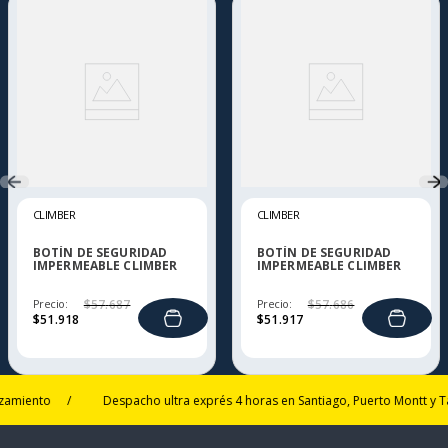
CLIMBER
CLIMBER
BOTÍN DE SEGURIDAD
BOTÍN DE SEGURIDAD
IMPERMEABLE CLIMBER
IMPERMEABLE CLIMBER
THORENS
THORENS NEGRO
Precio:
$
57
.
687
Precio:
$
57
.
686
$
51
.
918
$
51
.
917
ento
/
Despacho ultra exprés 4 horas en Santiago, Puerto Montt y Talca