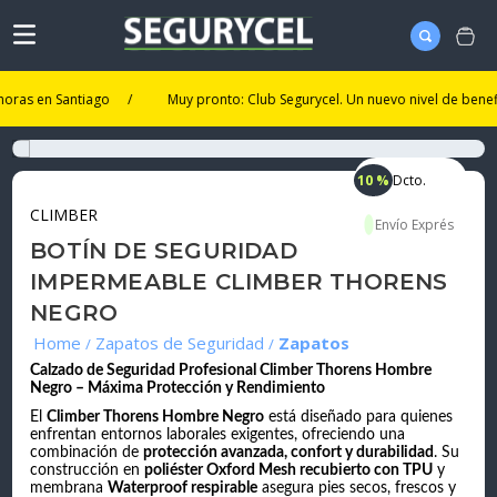
 en Santiago
/
Muy pronto: Club Segurycel. Un nuevo nivel de beneficios.
10 %
Dcto.
CLIMBER
BOTÍN DE SEGURIDAD
IMPERMEABLE CLIMBER THORENS
NEGRO
Zapatos de Seguridad
Zapatos
Calzado de Seguridad Profesional Climber Thorens Hombre
Negro – Máxima Protección y Rendimiento
El
Climber Thorens Hombre Negro
está diseñado para quienes
enfrentan entornos laborales exigentes, ofreciendo una
combinación de
protección avanzada, confort y durabilidad
. Su
construcción en
poliéster Oxford Mesh recubierto con TPU
y
membrana
Waterproof respirable
asegura pies secos, frescos y