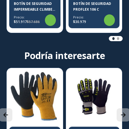
BOTÍN DE SEGURIDAD
BOTÍN DE SEGURIDAD
IMPERMEABLE CLIMBER
PROFLEX 106 C
THORENS MUJER
Precio:
Precio:
$51.917
$57.686
$30.979
Podría interesarte