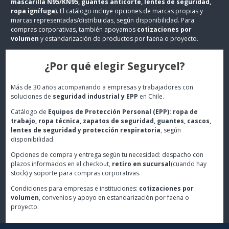
mascarilla N95/KN95, guantes anticorte, lentes de seguridad,
ropa ignífuga
). El catálogo incluye opciones de marcas propias y
marcas representadas/distribuidas, según disponibilidad. Para
compras corporativas, también apoyamos
cotizaciones por
volumen
y estandarización de productos por faena o proyecto.
¿Por qué elegir Segurycel?
Más de 30 años acompañando a empresas y trabajadores con
soluciones de
seguridad industrial y EPP
en Chile.
Catálogo de
Equipos de Protección Personal (EPP): ropa de
trabajo, ropa técnica, zapatos de seguridad, guantes, cascos,
lentes de seguridad y protección respiratoria
, según
disponibilidad.
Opciones de compra y entrega según tu necesidad: despacho con
plazos informados en el checkout,
retiro en sucursal
(cuando hay
stock) y soporte para compras corporativas.
Condiciones para empresas e instituciones:
cotizaciones por
volumen
, convenios y apoyo en estandarización por faena o
proyecto.