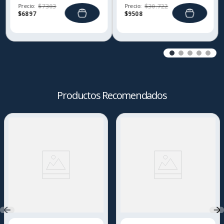
Precio:
$
7303
Precio:
$
30
.
722
$
6897
$
9508
Productos Recomendados