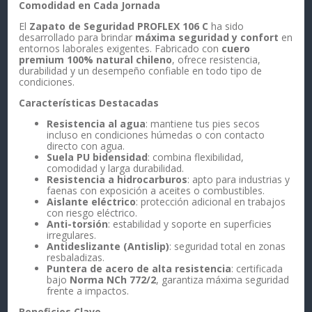
Comodidad en Cada Jornada
El
Zapato de Seguridad PROFLEX 106 C
ha sido
desarrollado para brindar
máxima seguridad y confort
en
entornos laborales exigentes. Fabricado con
cuero
premium 100% natural chileno
, ofrece resistencia,
durabilidad y un desempeño confiable en todo tipo de
condiciones.
Características Destacadas
Resistencia al agua
: mantiene tus pies secos
incluso en condiciones húmedas o con contacto
directo con agua.
Suela PU bidensidad
: combina flexibilidad,
comodidad y larga durabilidad.
Resistencia a hidrocarburos
: apto para industrias y
faenas con exposición a aceites o combustibles.
Aislante eléctrico
: protección adicional en trabajos
con riesgo eléctrico.
Anti-torsión
: estabilidad y soporte en superficies
irregulares.
Antideslizante (Antislip)
: seguridad total en zonas
resbaladizas.
Puntera de acero de alta resistencia
: certificada
bajo
Norma NCh 772/2
, garantiza máxima seguridad
frente a impactos.
Beneficios Clave