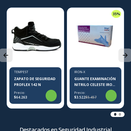
35%
TEMPEST
IRON-X
ZAPATO DE SEGURIDAD
GUANTE EXAMINACIÓN
PROFLEX 142 N
NITRILO CELESTE IRON-
X
Precio:
Precio:
$64.263
$3.522
$5.457
Destacados en Seguridad Industrial