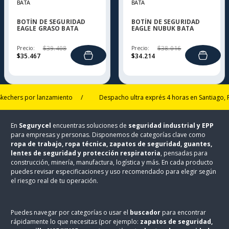
BATA
BATA
BOTÍN DE SEGURIDAD
BOTÍN DE SEGURIDAD
EAGLE GRASO BATA
EAGLE NUBUK BATA
Precio:
$
39
.
408
Precio:
$
38
.
016
$
35
.
467
$
34
.
214
ers por lanzamiento
/
Despacho ultra exprés 4 horas en Santiago, Puert
En
Segurycel
encuentras soluciones de
seguridad industrial y EPP
para empresas y personas. Disponemos de categorías clave como
ropa de trabajo, ropa técnica, zapatos de seguridad, guantes,
lentes de seguridad y protección respiratoria
, pensadas para
construcción, minería, manufactura, logística y más. En cada producto
puedes revisar especificaciones y uso recomendado para elegir según
el riesgo real de tu operación.
Puedes navegar por categorías o usar el
buscador
para encontrar
rápidamente lo que necesitas (por ejemplo:
zapatos de seguridad,