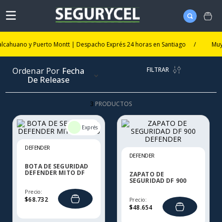
lcahuano y Puerto Montt | Despacho Exprés 24 horas en Santiago
/
Muy p
FILTRAR
Ordenar Por
Fecha
De Release
3
PRODUCTOS
DEFENDER
DEFENDER
BOTA DE SEGURIDAD
DEFENDER MITO DF
ZAPATO DE
925
SEGURIDAD DF 900
DEFENDER
Precio:
$
68
.
732
Precio:
$
48
.
654