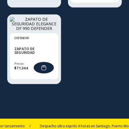
DEFENDER
ZAPATO DE
SEGURIDAD
ELEGANCE DF 990
DEFENDER
Precio:
$
71
.
344
r lanzamiento
/
Despacho ultra exprés 4 horas en Santiago, Puerto Mont